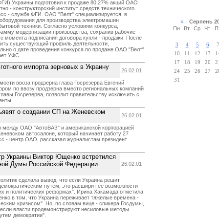
ФГИ) Украины подготовил к продаже 80,27% акций ОАО
тно - конструкторский институт средств технического
есс - службе ФГИ. ОАО "Велт" специализируется, в
и оборудования для производства электромашин
«
Серпень 2
бытовой техники. Согласно условиям конкурса,
Пн
Вт
Ср
Чт
П
рамму модернизации производства, сохранив рабочие
с момента подписания договора купли - продажи. После
нить существующий профиль деятельности,
3
4
5
6
ьно о дате проведения конкурса по продаже ОАО "Велт"
10
11
12
13
1
ает УФС.
17
18
19
20
2
готного импорта зерновых в Украину
26.02.01
24
25
26
27
2
31
мости ввоза продзерна глава Госрезерва Евгений
ором по ввозу продзерна вместо региональных компаний
 главы Госрезерва, позволит правительству исключить с
енты.
бъявят о создании СП на Женевском
26.02.01
я между ОАО "АвтоВАЗ" и американской корпорацией
Женевском автосалоне, который начинает работу 27
сс - центр ОАО, рассказал журналистам президент
тр Украины Виктор Ющенко встретился
нной Думы Российской Федерации
26.02.01
олитик сделала вывод, что если Украина решит
демократическим путем, это расширит ее возможности
их и политических реформах". Ирина Хакамада отметила,
нко в том, что Украина переживает тяжелые времена -
еским кризисом". Но, по словам вице - спикера Госдумы,
", если власти продемонстрируют несиловые методы
путем демократии".