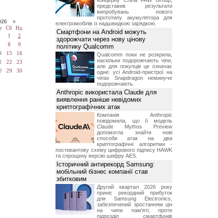
концерну China FAW Group,
представив результати
випробувань нового
прототипу акумулятора для
026 »
електромобілів із надшвидкою зарядкою.
т
Сб
Нд
Смартфони на Android можуть
1
2
здорожчати через нову цінову
7
8
9
політику Qualcomm
4
15
16
Qualcomm поки не розкрила,
наскільки подорожчають чіпи,
1
22
23
але для покупців це означає
8
29
30
одне: усі Android-пристрої на
чіпах Snapdragon неминуче
подорожчають.
Anthropic використала Claude для
виявлення раніше невідомих
криптографічних атак
Компанія Anthropic
повідомила, що її модель
Claude Mythos Preview
допомогла знайти нові
способи атак на два
криптографічні алгоритми -
постквантову схему цифрового підпису HAWK
та спрощену версію шифру AES.
Історичний антирекорд Samsung:
мобільний бізнес компанії став
збитковим
Другий квартал 2026 року
приніс рекордний прибуток
для Samsung Electronics,
забезпечений зростанням цін
на чипи пам'яті, проте
підрозділ смартфонів