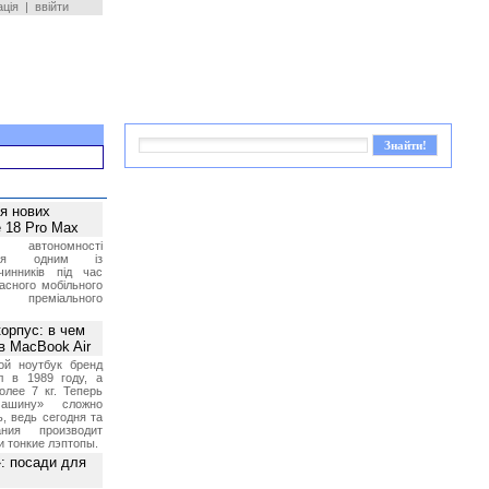
ація
|
ввійти
ея нових
 18 Pro Max
 автономності
ться одним із
чинників під час
асного мобільного
 преміального
орпус: в чем
в MacBook Air
ой ноутбук бренд
л в 1989 году, а
олее 7 кг. Теперь
ашину» сложно
, ведь сегодня та
ния производит
и тонкие лэптопы.
»: посади для