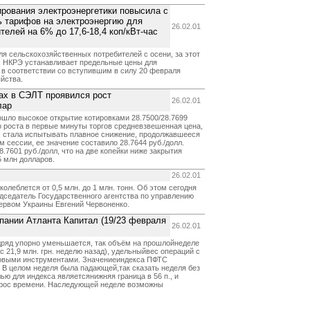
рования электроэнергетики повысила с
ь тарифов на электроэнергию для
26.02.01
елей на 6% до 17,6-18,4 коп/кВт-час
 сельскохозяйственных потребителей с осени, за этот
с НКРЭ устанавливает предельные цены для
в соответствии со вступившим в силу 20 февраля
яйства.
гах в СЭЛТ проявился рост
26.02.01
лар
шло высокое открытие котировками 28.7500/28.7699
о роста в первые минуты торгов средневзвешенная цена,
л., стала испытывать плавное снижение, продолжавшееся
м сессии, ее значение составило 28.7644 руб./долл.
.7601 руб./долл, что на две копейки ниже закрытия
 млн долларов.
26.02.01
олеблется от 0,5 млн. до 1 млн. тонн. Об этом сегодня
дседатель Государственного агентства по управлению
рвом Украины Евгений Червоненко.
пании Атланта Капитал (19/23 февраля
26.02.01
дряд упорно уменьшается, так объём на прошлойнеделе
с 21,9 млн. грн. неделю назад), удельныйвес операций с
говыми инструментами. Значениеиндекса ПФТС
. В целом неделя была падающей,так сказать неделя без
ю для индекса являетсянижняя граница в 56 п., и
прос времени. Наследующей неделе возможны