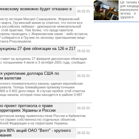
Ця тилова в
для кандида
овскому возможно будет отказано в
виконувати 
26.02.01
звʼязку із
здоровʼя.
инистр юстиции Михаил Саакашвили. Жириновский
 марта. Грузинский министр отметил, что почти все
 российских либерал - демократов нежелательной
 этой практике. Тем более, что представители
ерены проводить с Жириновским какие - либо встречи,
 собирается в Грузию по личному приглашению вице -
хтанга Рчеулишвили.
укционы 27 фев облигации на 126 и 217
26.02.01
тавит на аукционы 27 февраля дисконтные облигации
с погашением 4 июля и 3 октября 2001 года, сообщил
я укрепление доллара США по
26.02.01
ым валютам
очного понижательного канала, единая европейская
ешевела. Теперь ближайшими промежуточными
05 и 0.902 долл./евро. В случае пробоя этой отметки
ицы канала, которая пока находится в районе 0.897
о проект протокола о праве
26.02.01
территориях Украины и России
протокола между правительством России и Кабинетом
се (праве собственности) отдельных объектов,
ской Федерации и на территории Украины.
рги 80% акций ОАО "Велт" - крупного
26.02.01
ования