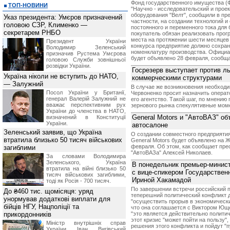
Фонд государственного имущества (
ТОП-НОВИНИ
"Научно - исследовательский и проек
оборудования "Велт", сообщили в пр
Указ президента: Умєров призначений
частности, на создании технологий 
головою СЗР, Клименко —
постоянного и переменного тока для 
секретарем РНБО
покупатель обязан реализовать прог
места на протяжении шести месяцев 
Президент України
конкурса предприятие должно сохра
Володимир Зеленський
номенклатуру производства. Официал
призначив Pустема Умєрова
будет объявлено 28 февраля, сообщ
головою Служби зовнішньої
розвідки України.
Госрезерв выступает против ль
Україна ніколи не вступить до НАТО,
коммерческими структурами
— Залужний
В случае же возникновения необходи
Посол України у Британії,
Червоненко просит назначить операт
генерал Валерій Залужний не
его агентство. Такой шаг, по мнению
вважає перспективним рух
зернового рынка спекулятивные мом
України до членства в НАТО,
General Motors и "АвтоВАЗ" о
визначений в Конституції
України.
автосалоне
Зеленський заявив, що Україна
О создании совместного предприяти
втратила близько 50 тисяч військових
General Motors будет объявлено на 
февраля. Об этом, как сообщает пре
загиблими
"АвтоВАЗа" Алексей Николаев.
За словами Володимира
Зеленського, Україна
В понедельник премьер-минис
втратила на війні близько 50
с вице-спикером Государстве
тисяч військових загиблими,
Ириной Хакамадой
тоді як Росія - 700 тисяч.
По завершении встречи российский п
До ₴460 тис. щомісяця: уряд
теперешний политический конфликт 
унормував додаткові виплати для
"осуществить прорыв в экономическ
бійців НГУ, Нацполіції та
что она соглашается с Виктором Юще
прикордонників
"это является действительно политич
этот кризис "может пойти на пользу
Міністр внутрішніх справ
решения этого конфликта и пойдут "
України Іван Вигівський