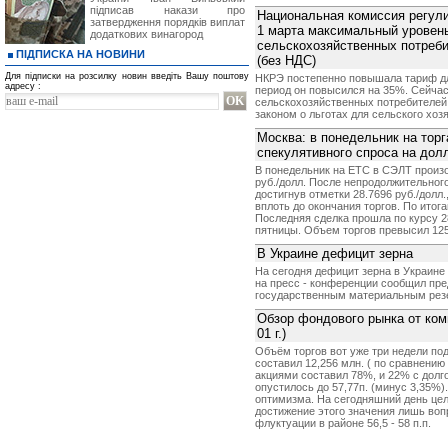
підписав накази про
Национальная комиссия регули
затвердження порядків виплат
1 марта максимальный уровен
додаткових винагород
сельскохозяйственных потребит
ПІДПИСКА НА НОВИНИ
(без НДС)
Для підписки на розсилку новин введіть Вашу поштову
НКРЭ постепенно повышала тариф для
адресу :
период он повысился на 35%. Сейча
сельскохозяйственных потребителей 
законом о льготах для сельского хоз
Москва: в понедельник на тор
спекулятивного спроса на дол
В понедельник на ЕТС в СЭЛТ произо
руб./долл. После непродолжительног
достигнув отметки 28.7696 руб./дол
вплоть до окончания торгов. По итога
Последняя сделка прошла по курсу 28
пятницы. Объем торгов превысил 125
В Украине дефицит зерна
На сегодня дефицит зерна в Украине к
на пресс - конференции сообщил пре
государственным материальным резе
Обзор фондового рынка от ком
01 г.)
Объём торгов вот уже три недели по
составил 12,256 млн. ( по сравнению 
акциями составил 78%, и 22% с дол
опустилось до 57,77п. (минус 3,35%)
оптимизма. На сегодняшний день цель
достижение этого значения лишь во
флуктуации в районе 56,5 - 58 п.п.