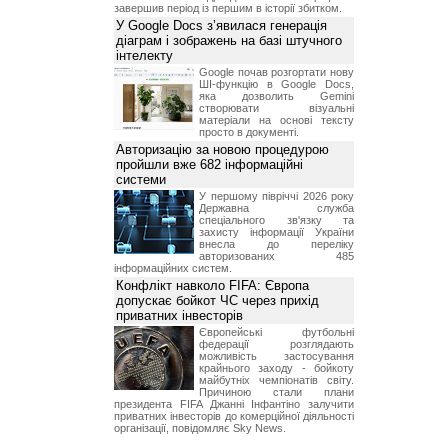
завершив період із першим в історії збитком.
У Google Docs з’явилася генерація
діаграм і зображень на базі штучного
інтелекту
Google почав розгортати нову
ШІ-функцію в Google Docs,
яка дозволить Gemini
створювати візуальні
матеріали на основі тексту
просто в документі.
Авторизацію за новою процедурою
пройшли вже 682 інформаційні
системи
У першому півріччі 2026 року
Державна служба
спеціального зв'язку та
захисту інформації України
внесла до переліку
авторизованих 485
інформаційних систем.
Конфлікт навколо FIFA: Європа
допускає бойкот ЧС через прихід
приватних інвесторів
Європейські футбольні
федерації розглядають
можливість застосування
крайнього заходу - бойкоту
майбутніх чемпіонатів світу.
Причиною стали плани
президента FIFA Джанні Інфантіно залучити
приватних інвесторів до комерційної діяльності
організації, повідомляє Sky News.