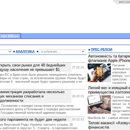
реєстр
 про BIN.ua
ПРЕС-РЕЛІЗИ
АНАЛІТИКА
Автономність та батар
флагманів Apple iPhone
ткрыть свои рынки для 48 беднейших
Питання
27.02.01
залишає
а душу населения не превышает $1
ключових 
дел ЕС в Брюсселе было решено немедленно отменить
вибору суч
вары из этих стран, за исключением оружия. Рынок будет
пристрою
 итогам 6 - месячной акции будет принято решение о ее
сегмента.
Легкий вес и изящный к
министрация разработала несколько
преимущества лэптопо
их механизм списания и
26.02.01
Первый св
адолженности
презентова
весил он б
 Положение о порядке начисления и уплаты пени,
такую «м
алогового долга и Положение о порядке рассмотрения
представить
 Государственной налоговой администрации.
же компа
MacBook Air - самые легкие 
ого парламента не будет две недели
26.02.01
Тилові вакансії «Азову
ии Верховной Рады Украины третьего созыва, 26
фінансистів
 работают в округах; 5 - 9 марта - в парламентских