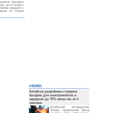
акансія підходить
тів, що не можуть
бойові завдання у
 віком чи станом
БІЗНЕС
Китайські розробники створили
батарею для електромобілів із
зарядкою до 70% менш ніж за 4
хвилини
Китайський автовиробник
Hongqi, преміальний бренд