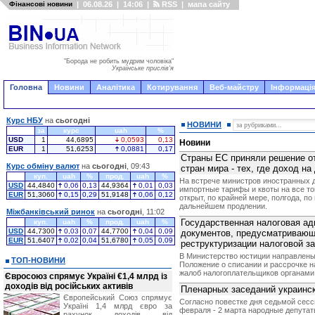
Фінансові новини
|
06.08.26
|
14:06
|
RSS
|
мапа сайту
"Борода не робить мудрим чоловіка"
Українське прислів'я
Головна
Новини
Аналітика
Котирування
Веб-майстру
Інформація
Курс НБУ
на
сьогодні
НОВИНИ
за
курс
uah
%
USD
1
44,6895
0,0593
0,13
Новини
EUR
1
51,6253
0,0881
0,17
Страны ЕС приняли решение о
Курс обміну валют
на
сьогодні
, 09:43
стран мира - тех, где доход н
куп.
uah
%
прод.
uah
%
На встрече министров иностранных 
USD
44,4840
0,06
0,13
44,9364
0,01
0,03
импортные тарифы и квоты на все то
EUR
51,3060
0,15
0,29
51,9148
0,06
0,12
открыт, по крайней мере, полгода, по
дальнейшем продлении.
Міжбанківський ринок
на
сьогодні
, 11:02
Государственная налоговая ад
куп.
uah
%
прод.
uah
%
USD
44,7300
0,03
0,07
44,7700
0,04
0,09
документов, предусматривающ
EUR
51,6407
0,02
0,04
51,6780
0,05
0,09
реструктуризации налоговой з
В Министерство юстиции направлены
ТОП-НОВИНИ
Положение о списании и рассрочке н
жалоб налогоплательщиков органами
Євросоюз спрямує Україні €1,4 млрд із
доходів від російських активів
Пленарных заседаний украинск
Європейський Союз спрямує
Согласно повестке дня седьмой сесс
Україні 1,4 млрд євро за
февраля - 2 марта народные депутаты
рахунок доходів від