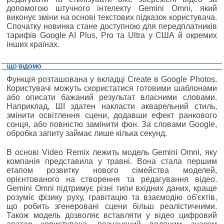
допомогою штучного інтелекту Gemini Omni, який
виконує зміни на основі текстових підказок користувача.
Спочатку новинка стане доступною для передплатників
тарифів Google AI Plus, Pro та Ultra у США й окремих
інших країнах.
ЩО ВІДОМО
Функція розташована у вкладці Create в Google Photos.
Користувачі можуть скористатися готовими шаблонами
або описати бажаний результат власними словами.
Наприклад, ШІ здатен накласти акварельний стиль,
змінити освітлення сцени, додавши ефект ранкового
сонця, або повністю замінити фон. За словами Google,
обробка запиту займає лише кілька секунд.
В основі Video Remix лежить модель Gemini Omni, яку
компанія представила у травні. Вона стала першим
етапом розвитку нового сімейства моделей,
орієнтованого на створення та редагування відео.
Gemini Omni підтримує різні типи вхідних даних, краще
розуміє фізику руху, гравітацію та взаємодію об'єктів,
що робить згенеровані сцени більш реалістичними.
Також модель дозволяє вставляти у відео цифровий