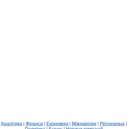
Аналітика
|
Фінанси
|
Економіка
|
Міжнародні
|
Регіональні
|
Политика
|
Бізнес
|
Новини компаній