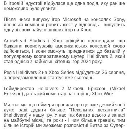
В ігровій індустрії відбулася ще одна подія, яку раніше
неможливо було уявити!
Після низки випуску ігор Microsoft на консолях Sony,
японська компанія робить жест у відповідь і випустить
одну зі своїх найуспішніших ігор на Xbox.
Arrowhead Studios і Xbox офіційно підтвердили, що
бажання користувачів американських консолей скоро
здійсниться, і вони зможуть приєднатися до баталій у
популярному кооперативному шутері Helldivers 2, який
став однією з найбільш хітових ігор 2024 року.
Реліз Helldivers 2 на Xbox Series відбудеться 26 серпня,
а передзамовлення стартує вже сьогодні.
Геймдиректор Helldivers 2 Мікаель Ерікссон (Mikael
Eriksson) дав такий коментар на сторінці Xbox Wire:
Ми знаємо, що геймери просили про це вже деякий час і
дуже раді додати більше "Пекельних десантників"
(Helldivers) у нашу гру. У нас так багато всього в запасі
на майбутні місяці та роки - і чим більше гравців, тим
більше історій ми зможемо розповісти! Битва за Супер-