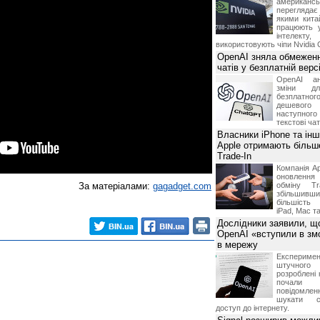
американ
перегляда
якими китай
працюють 
інтелекту
використовують чіпи Nvidia 
OpenAI зняла обмеженн
чатів у безплатній вер
OpenAI ан
зміни дл
безплатн
дешевого
наступног
текстові ча
Власники iPhone та інш
Apple отримають більш
Trade-In
Компанія Ap
оновлення
За матеріалами:
gagadget.com
обміну T
збільшивши
більшість
iPad, Mac т
Дослідники заявили, щ
OpenAI «вступили в змо
в мережу
Експериме
штучного 
розроблені 
почали 
повідомлен
шукати с
доступ до інтернету.