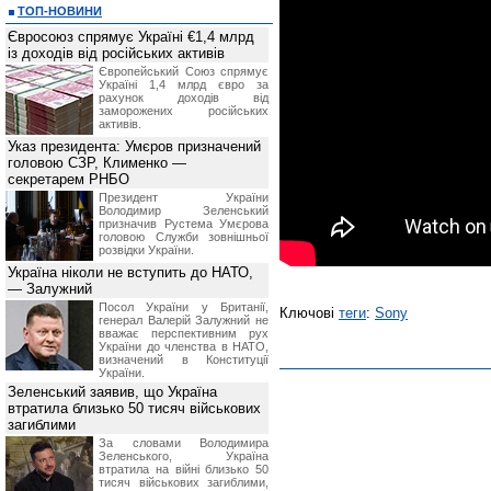
ТОП-НОВИНИ
Євросоюз спрямує Україні €1,4 млрд
із доходів від російських активів
Європейський Союз спрямує
Україні 1,4 млрд євро за
рахунок доходів від
заморожених російських
активів.
Указ президента: Умєров призначений
головою СЗР, Клименко —
секретарем РНБО
Президент України
Володимир Зеленський
призначив Pустема Умєрова
головою Служби зовнішньої
розвідки України.
Україна ніколи не вступить до НАТО,
— Залужний
Посол України у Британії,
Ключові
теги
:
Sony
генерал Валерій Залужний не
вважає перспективним рух
України до членства в НАТО,
визначений в Конституції
України.
Зеленський заявив, що Україна
втратила близько 50 тисяч військових
загиблими
За словами Володимира
Зеленського, Україна
втратила на війні близько 50
тисяч військових загиблими,