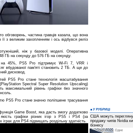
ато обговорень, частина гравців казала, що вона
в її з великим захопленням і ось відбувся реліз
тужніший, ніж у базової моделі. Оперативна
48 ГБ на секунду до 576 ГБ на секунду.
о на 45%, PS5 Pro підтримує Wi-Fi 7, VRR і
сяг вбудованої пам'яті становить 2 ТБ. А ще до
мний дисковод.
тей PS5 Pro стане технологія масштабування
layStation Spectral Super Resolution Upscaling)
ть максимальний рівень графіки без значного
онсоль.
тю PS5 Pro стане значно поліпшене трасування
У РУБРИЦІ
функція Game Boost, яка дасть змогу додатково
США можуть перегляну
 якість графіки різних ігор з PS5 і PS4 (за
продажу чипів Nvidia к
х іграх для PS4 підвищать роздільну здатність.
бізнесу
Одне 