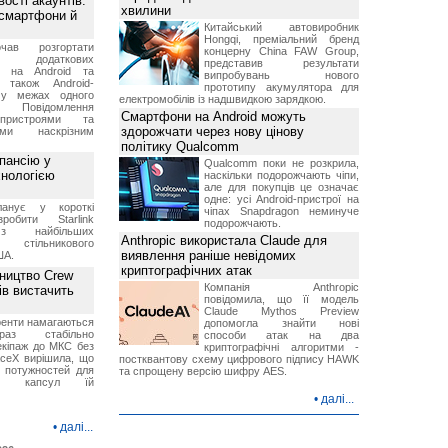
ості акаунтів:
хвилини
 смартфони й
Китайський автовиробник
Hongqi, преміальний бренд
чав розгортати
концерну China FAW Group,
ку додаткових
представив результати
в на Android та
випробувань нового
 також Android-
прототипу акумулятора для
 у межах одного
електромобілів із надшвидкою зарядкою.
 Повідомлення
Смартфони на Android можуть
пристроями та
здорожчати через нову цінову
ми наскрізним
політику Qualcomm
пансію у
Qualcomm поки не розкрила,
хнологією
наскільки подорожчають чіпи,
але для покупців це означає
одне: усі Android-пристрої на
анує у короткі
чіпах Snapdragon неминуче
робити Starlink
подорожчають.
 найбільших
Anthropic використала Claude для
в стільникового
виявлення раніше невідомих
ША.
криптографічних атак
ництво Crew
Компанія Anthropic
ів вистачить
повідомила, що її модель
Claude Mythos Preview
ренти намагаються
допомогла знайти нові
аз стабільно
способи атак на два
екіпаж до МКС без
криптографічні алгоритми -
aceX вирішила, що
постквантову схему цифрового підпису HAWK
 потужностей для
та спрощену версію шифру AES.
них капсул їй
•
далі...
•
далі...