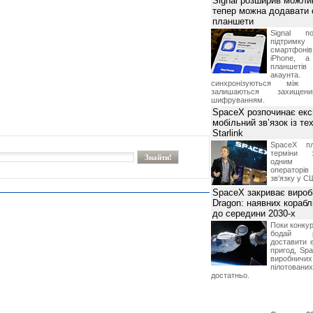
Signal розширив можлив
тепер можна додавати
планшети
Signal по
підтрим
смартфоні
iPhone, а
планшетів
акаунта.
синхронізуються між 
залишаються захищени
шифруванням.
SpaceX розпочинає екс
мобільний зв’язок із те
Starlink
SpaceX пл
терміни з
одним з
операторі
зв'язку у С
SpaceX закриває вироб
Dragon: наявних корабл
до середини 2030-х
Поки конку
бодай р
доставити 
пригод, Sp
виробничих
пілотова
достатньо.