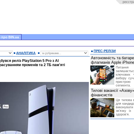
реєстр
 про BIN.ua
ПРЕС-РЕЛІЗИ
АНАЛІТИКА
Автономність та батар
увся реліз PlayStation 5 Pro з AI
флагманів Apple iPhone
асуванням променів та 2 ТБ пам'яті
Питання
залишає
ключових 
вибору суч
пристрою
сегмента.
Тилові вакансії «Азову
фінансистів
Ця тилова в
для кандида
виконувати 
звʼязку із
здоровʼя.