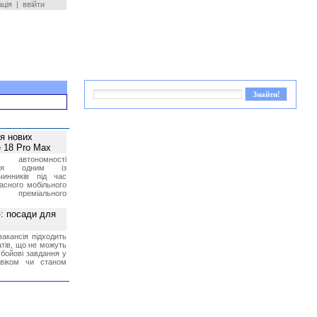
ація
|
ввійти
ея нових
 18 Pro Max
 автономності
ться одним із
чинників під час
асного мобільного
 преміального
»: посади для
акансія підходить
тів, що не можуть
бойові завдання у
 віком чи станом