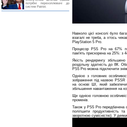
потрібні перехоплювачі до
систем Patriot.
Навколо цієї консолі було баг
взагалі не треба, а хтось чека
PlayStation 5 Pro.
Процесор PS5 Pro на 67% по
пам'ять прискорена на 25%: з 4
Якість рендерингу збільшен
роздільну здатність до 8К. Об
PS5 Pro можна підключити зні
Однією з головних особливос
зображення під назвою PSSR (P
на основі ШІ, який забезпечи
збільшення навантаження на к
Ще однією головною особливіс
променів.
Також у PS5 Pro передбачена 
поліпшити продуктивність та
зворотною сумісністю). У деяки