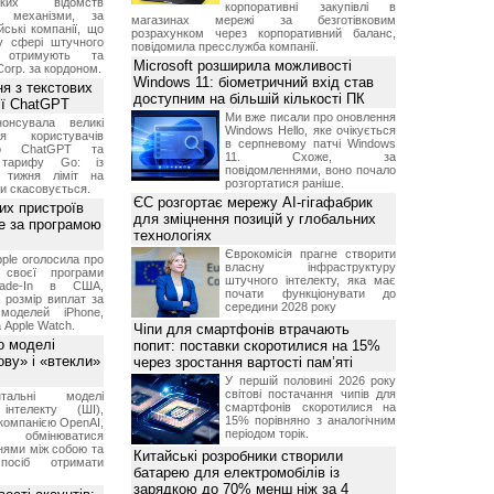
ських відомств
корпоративні закупівлі в
є механізми, за
магазинах мережі за безготівковим
ські компанії, що
розрахунком через корпоративний баланс,
у сфері штучного
повідомила пресслужба компанії.
, отримують та
Microsoft розширила можливості
Corp. за кордоном.
Windows 11: біометричний вхід став
я з текстових
доступним на більшій кількості ПК
сії ChatGPT
Ми вже писали про оновлення
онсувала великі
Windows Hello, яке очікується
я користувачів
в серпневому патчі Windows
ого ChatGPT та
11. Схоже, за
 тарифу Go: із
повідомленнями, воно почало
о тижня ліміт на
розгортатися раніше.
ти скасовується.
ЄС розгортає мережу AI-гігафабрик
их пристроїв
для зміцнення позицій у глобальних
е за програмою
технологіях
Єврокомісія прагне створити
ple оголосила про
власну інфраструктуру
 своєї програми
штучного інтелекту, яка має
rade-In в США,
почати функціонувати до
 розмір виплат за
середини 2028 року
 моделей iPhone,
а Apple Watch.
Чіпи для смартфонів втрачають
о моделі
попит: поставки скоротилися на 15%
ву» і «втекли»
через зростання вартості пам’яті
У першій половині 2026 року
світові постачання чипів для
нтальні моделі
смартфонів скоротилися на
інтелекту (ШІ),
15% порівняно з аналогічним
компанією OpenAI,
періодом торік.
обмінюватися
нями між собою та
Китайські розробники створили
посіб отримати
батарею для електромобілів із
зарядкою до 70% менш ніж за 4