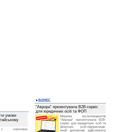
БІЗНЕС
"Аврора" презентувала B2B-сервіс
для юридичних осіб та ФОП
ти умови
Мережа мультимаркетів
итайському
"Аврора" презентувала B2B-
сервіс для юридичних осіб та
фізичних осіб-підприємців,
з ключових
який допоможе здійснювати