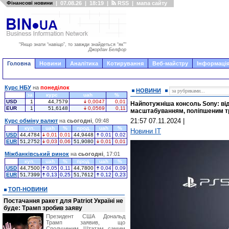
Фінансові новини
|
07.08.26
|
18:19
|
RSS
|
мапа сайту
"Якщо знати “навіщо”, то завжди знайдеться “як”"
Джордан Белфор
Головна
Новини
Аналітика
Котирування
Веб-майстру
Інформація
Курс НБУ
на
понеділок
НОВИНИ
за
курс
uah
%
USD
1
44,7579
0,0047
0,01
Найпотужніша консоль Sony: відб
EUR
1
51,6148
0,0569
0,11
масштабуванням, поліпшеним тр
21:57 07.11.2024
|
Курс обміну валют
на
сьогодні
, 09:48
куп.
uah
%
прод.
uah
%
Новини IT
USD
44,4784
0,01
0,01
44,9448
0,01
0,02
EUR
51,2752
0,03
0,06
51,9080
0,01
0,01
Міжбанківський ринок
на
сьогодні
, 17:01
куп.
uah
%
прод.
uah
%
USD
44,7500
0,05
0,11
44,7800
0,04
0,09
EUR
51,7399
0,13
0,25
51,7612
0,12
0,23
ТОП-НОВИНИ
Постачання ракет для Patriot Україні не
буде: Трамп зробив заяву
Президент США Дональд
Трамп заявив, що
Сполученим Штатам самим