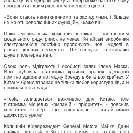
спочатку був лідером ринку, а тепер може багато в чому
програвати іншим рішенням з меншою ціною.
«Вони стають ненатхненними та застарілими, і більше
не мають революційних функцій», - каже він.
Поки американська компанія зволікає з оновленням
модельного ряду, ринок не чекає. Китайські виробники
електромобілів постійно пропонують нові моделі в
різних цінових сегментах. Це спонукає споживачів
шукати альтернативи.
Свою роль відіграють і особисті заяви Ілона Маска.
Його публічна підтримка крайніх правих ідеологій
помітно вдарила по іміджу бренду в багатьох країнах. У
Китаї ж бренд втрачає не тільки любов користувачів, а й
прихильність влади.
«Tesla залишається важливою для Китаю, але
підтримка місцевих компаній - пріоритет», - пояснив
консалтинг-експерт, що співпрацює з китайськими
держструктурами.
Колишній віцепрезидент General Motors Майкл Данн
вважає, що Tesla в Китаї вже прямує до заходу своєї