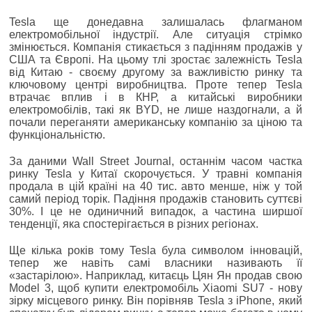
Tesla ще донедавна залишалась флагманом
електромобільної індустрії. Але ситуація стрімко
змінюється. Компанія стикається з падінням продажів у
США та Європі. На цьому тлі зростає залежність Tesla
від Китаю - своєму другому за важливістю ринку та
ключовому центрі виробництва. Проте тепер Tesla
втрачає вплив і в КНР, а китайські виробники
електромобілів, такі як BYD, не лише наздогнали, а й
почали переганяти американську компанію за ціною та
функціональністю.
За даними Wall Street Journal, останнім часом частка
ринку Tesla у Китаї скорочується. У травні компанія
продала в цій країні на 40 тис. авто менше, ніж у той
самий період торік. Падіння продажів становить суттєві
30%. І це не одиничний випадок, а частина ширшої
тенденції, яка спостерігається в різних регіонах.
Ще кілька років тому Tesla була символом інновацій,
тепер же навіть самі власники називають її
«застарілою». Наприклад, китаєць Цян Ян продав свою
Model 3, щоб купити електромобіль Xiaomi SU7 - нову
зірку місцевого ринку. Він порівняв Tesla з iPhone, який