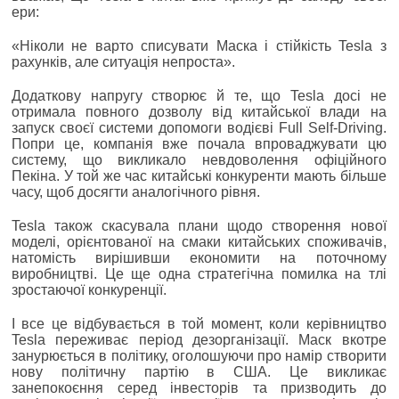
ери:
«Ніколи не варто списувати Маска і стійкість Tesla з
рахунків, але ситуація непроста».
Додаткову напругу створює й те, що Tesla досі не
отримала повного дозволу від китайської влади на
запуск своєї системи допомоги водієві Full Self-Driving.
Попри це, компанія вже почала впроваджувати цю
систему, що викликало невдоволення офіційного
Пекіна. У той же час китайські конкуренти мають більше
часу, щоб досягти аналогічного рівня.
Tesla також скасувала плани щодо створення нової
моделі, орієнтованої на смаки китайських споживачів,
натомість вирішивши економити на поточному
виробництві. Це ще одна стратегічна помилка на тлі
зростаючої конкуренції.
І все це відбувається в той момент, коли керівництво
Tesla переживає період дезорганізації. Маск вкотре
занурюється в політику, оголошуючи про намір створити
нову політичну партію в США. Це викликає
занепокоєння серед інвесторів та призводить до