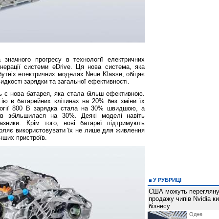
значного прогресу в технології електричних
енерації системи eDrive. Ця нова система, яка
утніх електричних моделях Neue Klasse, обіцяє
идкості зарядки та загальної ефективності.
 є нова батарея, яка стала більш ефективною.
ю в батарейних клітинах на 20% без зміни їх
логії 800 В зарядка стала на 30% швидшою, а
ів збільшилася на 30%. Деякі моделі навіть
зники. Крім того, нові батареї підтримують
оляє використовувати їх не лише для живлення
нших пристроїв.
У РУБРИЦІ
США можуть перегляну
продажу чипів Nvidia к
бізнесу
Одне 