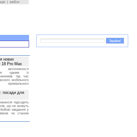
ація
|
ввійти
ея нових
 18 Pro Max
 автономності
ться одним із
чинників під час
асного мобільного
 преміального
»: посади для
акансія підходить
тів, що не можуть
бойові завдання у
 віком чи станом