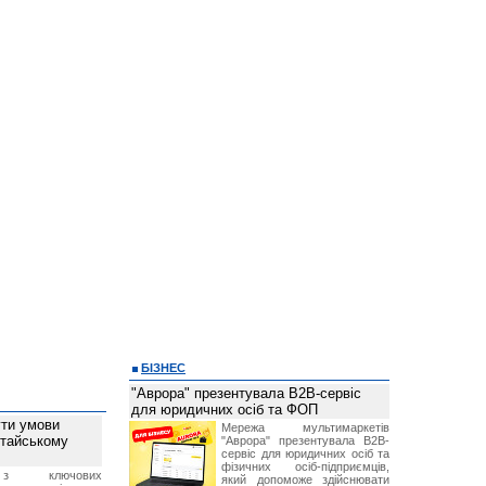
БІЗНЕС
"Аврора" презентувала B2B-сервіс
для юридичних осіб та ФОП
ти умови
Мережа мультимаркетів
итайському
"Аврора" презентувала B2B-
сервіс для юридичних осіб та
фізичних осіб-підприємців,
з ключових
який допоможе здійснювати