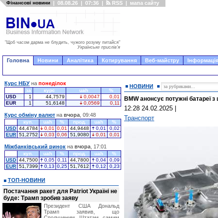
Фінансові новини
|
08.08.26
|
07:36
|
RSS
|
мапа сайту
"Щоб часом дарма не блудить, чужого розуму питайся"
Українське прислів'я
Головна
Новини
Аналітика
Котирування
Веб-майстру
Інформація
Курс НБУ
на
понеділок
НОВИНИ
за
курс
uah
%
USD
1
44,7579
0,0047
0,01
BMW анонсує потужні батареї з
EUR
1
51,6148
0,0569
0,11
12:28 24.02.2025
|
Курс обміну валют
на
вчора
, 09:48
Транспорт
куп.
uah
%
прод.
uah
%
USD
44,4784
0,01
0,01
44,9448
0,01
0,02
EUR
51,2752
0,03
0,06
51,9080
0,01
0,01
Міжбанківський ринок
на
вчора
, 17:01
куп.
uah
%
прод.
uah
%
USD
44,7500
0,05
0,11
44,7800
0,04
0,09
EUR
51,7399
0,13
0,25
51,7612
0,12
0,23
ТОП-НОВИНИ
Постачання ракет для Patriot Україні не
буде: Трамп зробив заяву
Президент США Дональд
Трамп заявив, що
Сполученим Штатам самим