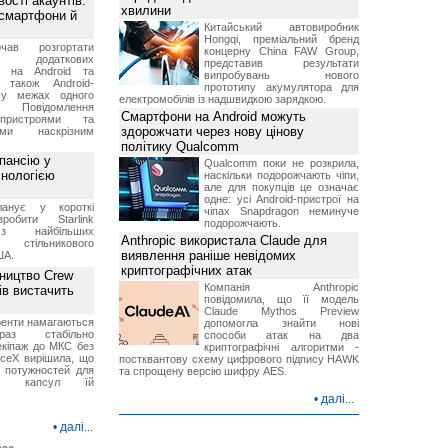
ості акаунтів:
хвилини
 смартфони й
Китайський автовиробник
Hongqi, преміальний бренд
чав розгортати
концерну China FAW Group,
ку додаткових
представив результати
в на Android та
випробувань нового
 також Android-
прототипу акумулятора для
 у межах одного
електромобілів із надшвидкою зарядкою.
 Повідомлення
Смартфони на Android можуть
пристроями та
здорожчати через нову цінову
ми наскрізним
політику Qualcomm
пансію у
Qualcomm поки не розкрила,
хнологією
наскільки подорожчають чіпи,
але для покупців це означає
одне: усі Android-пристрої на
анує у короткі
чіпах Snapdragon неминуче
робити Starlink
подорожчають.
 найбільших
Anthropic використала Claude для
в стільникового
виявлення раніше невідомих
ША.
криптографічних атак
ництво Crew
Компанія Anthropic
ів вистачить
повідомила, що її модель
Claude Mythos Preview
ренти намагаються
допомогла знайти нові
аз стабільно
способи атак на два
екіпаж до МКС без
криптографічні алгоритми -
aceX вирішила, що
постквантову схему цифрового підпису HAWK
 потужностей для
та спрощену версію шифру AES.
них капсул їй
•
далі...
•
далі...