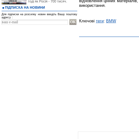
відновлення цінних матеріалів, 
тоді як Росія - 700 тисяч.
використання.
ПІДПИСКА НА НОВИНИ
Для підписки на розсилку новин введіть Вашу поштову
адресу :
Ключові
теги
:
BMW