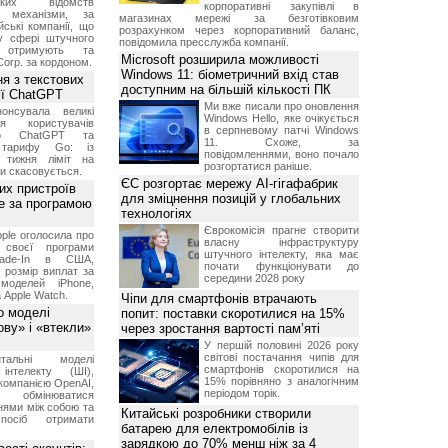
ських відомств
корпоративні закупівлі в
є механізми, за
магазинах мережі за безготівковим
ські компанії, що
розрахунком через корпоративний баланс,
у сфері штучного
повідомила пресслужба компанії.
, отримують та
Microsoft розширила можливості
Corp. за кордоном.
Windows 11: біометричний вхід став
я з текстових
доступним на більшій кількості ПК
сії ChatGPT
Ми вже писали про оновлення
онсувала великі
Windows Hello, яке очікується
я користувачів
в серпневому патчі Windows
ого ChatGPT та
11. Схоже, за
 тарифу Go: із
повідомленнями, воно почало
о тижня ліміт на
розгортатися раніше.
ти скасовується.
ЄС розгортає мережу AI-гігафабрик
их пристроїв
для зміцнення позицій у глобальних
е за програмою
технологіях
Єврокомісія прагне створити
ple оголосила про
власну інфраструктуру
 своєї програми
штучного інтелекту, яка має
rade-In в США,
почати функціонувати до
 розмір виплат за
середини 2028 року
 моделей iPhone,
а Apple Watch.
Чіпи для смартфонів втрачають
о моделі
попит: поставки скоротилися на 15%
ву» і «втекли»
через зростання вартості пам’яті
У першій половині 2026 року
світові постачання чипів для
нтальні моделі
смартфонів скоротилися на
інтелекту (ШІ),
15% порівняно з аналогічним
компанією OpenAI,
періодом торік.
обмінюватися
нями між собою та
Китайські розробники створили
посіб отримати
батарею для електромобілів із
зарядкою до 70% менш ніж за 4