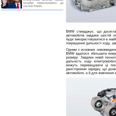
потрібні перехоплювачі до
систем Patriot.
BMW стверджує, що досягла 
автомобілів завдяки шостій г
буде використовуватися в майб
покращення дальності ходу, шв
Одним з основних нововведень
BMW вдалося збільшити енергі
розміру. Завдяки новій техно
дальність ходу електромобіл
можуть перевищувати ці пока
двосторонню зарядку, що дозв
автомобіля, а й для живлення і