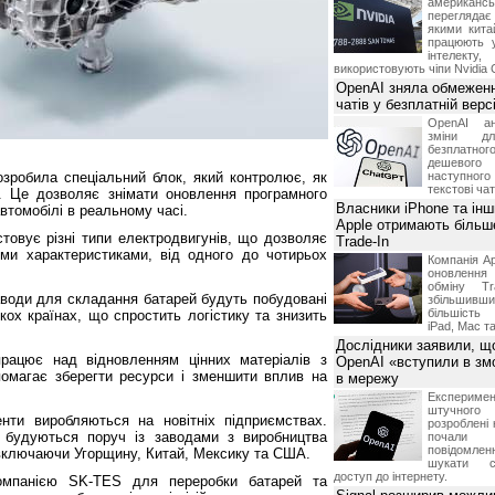
американ
перегляда
якими китай
працюють 
інтелекту
використовують чіпи Nvidia 
OpenAI зняла обмеженн
чатів у безплатній вер
OpenAI ан
зміни дл
безплатн
дешевого
зробила спеціальний блок, який контролює, як
наступног
текстові ча
. Це дозволяє знімати оновлення програмного
Власники iPhone та інш
втомобілі в реальному часі.
Apple отримають більш
товує різні типи електродвигунів, що дозволяє
Trade-In
ими характеристиками, від одного до чотирьох
Компанія Ap
оновлення
обміну T
аводи для складання батарей будуть побудовані
збільшивши
більшість
ох країнах, що спростить логістику та знизить
iPad, Mac т
Дослідники заявили, щ
ацює над відновленням цінних матеріалів з
OpenAI «вступили в змо
омагає зберегти ресурси і зменшити вплив на
в мережу
Експериме
штучного 
енти виробляються на новітніх підприємствах.
розроблені 
 будуються поруч із заводами з виробництва
почали 
повідомлен
, включаючи Угорщину, Китай, Мексику та США.
шукати с
доступ до інтернету.
мпанією SK-TES для переробки батарей та