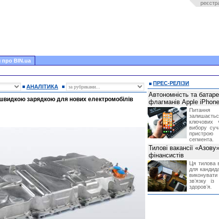
реєстр
 про BIN.ua
ПРЕС-РЕЛІЗИ
АНАЛІТИКА
Автономність та батар
 швидкою зарядкою для нових електромобілів
флагманів Apple iPhone
Питання
залишає
ключових 
вибору суч
пристрою
сегмента.
Тилові вакансії «Азову
фінансистів
Ця тилова в
для кандида
виконувати 
звʼязку із
здоровʼя.