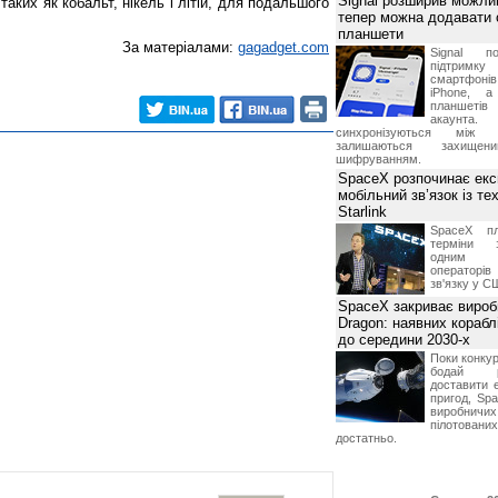
Signal розширив можлив
таких як кобальт, нікель і літій, для подальшого
тепер можна додавати
планшети
За матеріалами:
gagadget.com
Signal по
підтрим
смартфоні
iPhone, а
планшетів
акаунта.
синхронізуються між 
залишаються захищени
шифруванням.
SpaceX розпочинає екс
мобільний зв’язок із те
Starlink
SpaceX пл
терміни з
одним з
операторі
зв'язку у С
SpaceX закриває вироб
Dragon: наявних корабл
до середини 2030-х
Поки конку
бодай р
доставити 
пригод, Sp
виробничих
пілотова
достатньо.