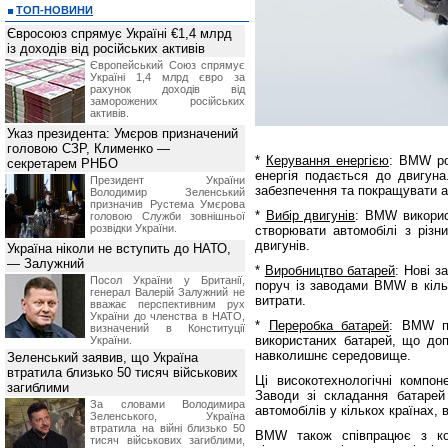
ТОП-НОВИНИ
Євросоюз спрямує Україні €1,4 млрд
із доходів від російських активів
Європейський Союз спрямує
Україні 1,4 млрд євро за
рахунок доходів від
заморожених російських
активів.
Указ президента: Умєров призначений
головою СЗР, Клименко —
*
Керування енергією
: BMW ро
секретарем РНБО
енергія подається до двигуна
Президент України
забезпечення та покращувати а
Володимир Зеленський
призначив Pустема Умєрова
*
Вибір двигунів
: BMW викорис
головою Служби зовнішньої
розвідки України.
створювати автомобілі з різн
двигунів.
Україна ніколи не вступить до НАТО,
— Залужний
*
Виробництво батарей
: Нові з
Посол України у Британії,
поруч із заводами BMW в кільк
генерал Валерій Залужний не
витрати.
вважає перспективним рух
України до членства в НАТО,
*
Переробка батарей
: BMW пр
визначений в Конституції
використаних батарей, що доп
України.
навколишнє середовище.
Зеленський заявив, що Україна
втратила близько 50 тисяч військових
Ці високотехнологічні компон
загиблими
Заводи зі складання батарей
За словами Володимира
автомобілів у кількох країнах
Зеленського, Україна
втратила на війні близько 50
BMW також співпрацює з ко
тисяч військових загиблими,