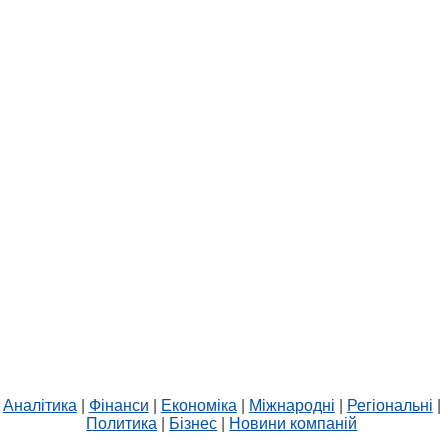
Аналітика
|
Фінанси
|
Економіка
|
Міжнародні
|
Регіональні
|
Политика
|
Бізнес
|
Новини компаній