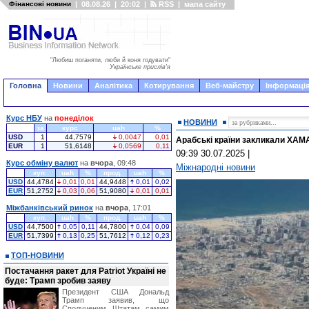
Фінансові новини
|
08.08.26
|
20:02
|
RSS
|
мапа сайту
"Любиш поганяти, люби й коня годувати"
Українське прислів'я
Головна
Новини
Аналітика
Котирування
Веб-майстру
Інформація
Курс НБУ
на
понеділок
НОВИНИ
за
курс
uah
%
USD
1
44,7579
0,0047
0,01
Арабські країни закликали ХАМА
EUR
1
51,6148
0,0569
0,11
09:39 30.07.2025
|
Курс обміну валют
на
вчора
, 09:48
Міжнародні новини
куп.
uah
%
прод.
uah
%
USD
44,4784
0,01
0,01
44,9448
0,01
0,02
EUR
51,2752
0,03
0,06
51,9080
0,01
0,01
Міжбанківський ринок
на
вчора
, 17:01
куп.
uah
%
прод.
uah
%
USD
44,7500
0,05
0,11
44,7800
0,04
0,09
EUR
51,7399
0,13
0,25
51,7612
0,12
0,23
ТОП-НОВИНИ
Постачання ракет для Patriot Україні не
буде: Трамп зробив заяву
Президент США Дональд
Трамп заявив, що
Сполученим Штатам самим