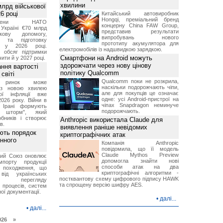
хвилини
лрд військової
6 році
Китайський автовиробник
Hongqi, преміальний бренд
-члени НАТО
концерну China FAW Group,
Україні €70 млрд
представив результати
кову допомогу,
випробувань нового
я та підготовку
прототипу акумулятора для
х у 2026 році.
електромобілів із надшвидкою зарядкою.
й обсяг підтримки
Смартфони на Android можуть
ти й у 2027 році.
здорожчати через нову цінову
ння вартості
політику Qualcomm
світі
Qualcomm поки не розкрила,
й ринок може
наскільки подорожчають чіпи,
я з новою хвилею
але для покупців це означає
чої інфляції вже
одне: усі Android-пристрої на
2026 року. Війни в
чіпах Snapdragon неминуче
а Ірані формують
подорожчають.
й шторм", який
обників і створює
Anthropic використала Claude для
в.
виявлення раніше невідомих
ють порядок
криптографічних атак
инного
Компанія Anthropic
повідомила, що її модель
Claude Mythos Preview
кий Союз оновлює
допомогла знайти нові
мпорту продукції
способи атак на два
о походження, що
криптографічні алгоритми -
від українських
постквантову схему цифрового підпису HAWK
рів перегляду
та спрощену версію шифру AES.
 процесів, систем
ої документації.
•
далі...
•
далі...
026 »