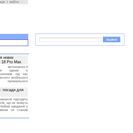
ація
|
ввійти
ея нових
 18 Pro Max
 автономності
ться одним із
чинників під час
асного мобільного
 преміального
»: посади для
акансія підходить
тів, що не можуть
бойові завдання у
 віком чи станом