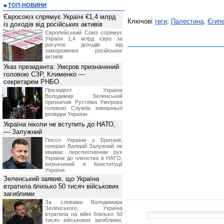
ТОП-НОВИНИ
Євросоюз спрямує Україні €1,4 млрд
Ключові
теги
:
Палестина
,
Єгип
із доходів від російських активів
Європейський Союз спрямує
Україні 1,4 млрд євро за
рахунок доходів від
заморожених російських
активів.
Указ президента: Умєров призначений
головою СЗР, Клименко —
секретарем РНБО
Президент України
Володимир Зеленський
призначив Pустема Умєрова
головою Служби зовнішньої
розвідки України.
Україна ніколи не вступить до НАТО,
— Залужний
Посол України у Британії,
генерал Валерій Залужний не
вважає перспективним рух
України до членства в НАТО,
визначений в Конституції
України.
Зеленський заявив, що Україна
втратила близько 50 тисяч військових
загиблими
За словами Володимира
Зеленського, Україна
втратила на війні близько 50
тисяч військових загиблими,