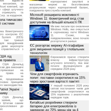
ських відомств
корпоративні закупівлі в
є механізми, за
магазинах мережі за безготівковим
ські компанії, що
розрахунком через корпоративний баланс,
у сфері штучного
повідомила пресслужба компанії.
, отримують та
Microsoft розширила можливості
Corp. за кордоном.
Windows 11: біометричний вхід став
ропа тимчасово
доступним на більшій кількості ПК
ї системи
Ми вже писали про оновлення
Windows Hello, яке очікується
ма біометричного
в серпневому патчі Windows
ного контролю ЄС
11. Схоже, за
t System (EES)
повідомленнями, воно почало
є такі тривалі
розгортатися раніше.
для мандрівників
ЄС розгортає мережу AI-гігафабрик
 деякі аеропорти
для зміцнення позицій у глобальних
 справляються з
технологіях
США під
Єврокомісія прагне створити
ив правила
власну інфраструктуру
штучного інтелекту, яка має
т США Дональд
почати функціонувати до
сав два виконавчі
середини 2028 року
спрямовані на
ня права на
Чіпи для смартфонів втрачають
дянство за
попит: поставки скоротилися на 15%
ям, продовживши
через зростання вартості пам’яті
чових принципів
ого законодавства.
У першій половині 2026 року
світові постачання чипів для
triot Україні
смартфонів скоротилися на
заяву
15% порівняно з аналогічним
т США Дональд
періодом торік.
заявив, що
Китайські розробники створили
м Штатам самим
батарею для електромобілів із
перехоплювачі до
ot.
зарядкою до 70% менш ніж за 4