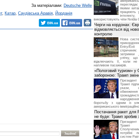
американ
перегляда
За матеріалами:
Deutsche Welle
якими китай
працюють 
ет
,
Катар
,
Саудівська Аравія
,
Йорданія
інтелекту
використовують чіпи Nvidia 
Черги на кордонах: Єв
відмовляється від ново
контролю
Нова систе
прикордон
Entry/Exi
спричиня
затримки 
улітку, що
відключають її, коли не
напливом пасажирів.
«Пологовий туризм» у 
забороною: Трамп змін
Президен
Трамп підпи
укази, 
обмежен
грома
народженн
боротьбу з одним із клю
американського імміграційн
Постачання ракет для Pa
не буде: Трамп зробив 
Президен
Трамп 
Сполучени
потрібні 
систем Patri