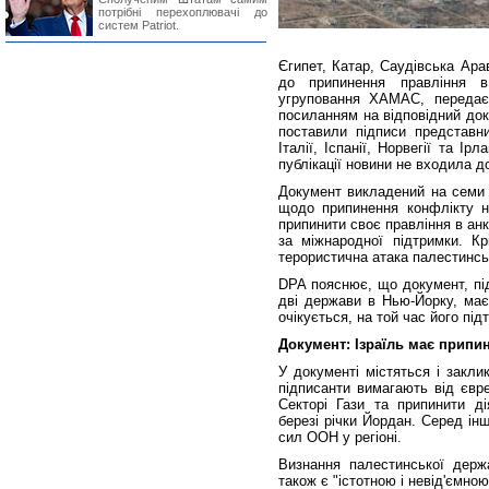
потрібні перехоплювачі до
систем Patriot.
Єгипет, Катар, Саудівська Ара
до припинення правління в 
угруповання ХАМАС, передає 
посиланням на відповідний док
поставили підписи представни
Італії, Іспанії, Норвегії та І
публікації новини не входила до
Документ викладений на семи с
щодо припинення конфлікту 
припинити своє правління в ан
за міжнародної підтримки. К
терористична атака палестинськ
DPA пояснює, що документ, пі
дві держави в Нью-Йорку, має
очікується, на той час його пі
Документ: Ізраїль має припин
У документі містяться і закли
підписанти вимагають від євре
Секторі Гази та припинити ді
березі річки Йордан. Серед ін
сил ООН у регіоні.
Визнання палестинської держ
також є "істотною і невід'ємно