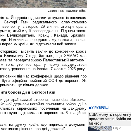
Сектор Гази, наслідки війни
вія та Йорданія підписали документ із закликом
Секторі Гази радикального ісламістського
ввечері у вівторок, 29 липня, агенція dpa з
умент, який є у її розпорядженні. Під ним також
ки Великобританії, Франції, Канади, Бразилії,
рландії. Німеччина, передають журналісти, на час
 переліку країн, які підтримали цей заклик.
торінках і містить заклик до конкретних кроків
на Близькому Сході, йдеться, що ХАМАС має
клаві та передати зброю Палестинській автономії
рім того, уточнює dpa, у ньому засуджується
ого угруповання на Ізраїль 7 жовтня 2023 року.
дписаний під час конференції щодо рішення про
 бути офіційно прийнятий ООН до вересня. Як
дтримають ще кілька держав.
ити бойові дії в Секторі Гази
ки до ізраїльської сторони, пише dpa. Зокрема,
йської держави негайно припинити бойові дії в
У РУБРИЦІ
яльність єврейських поселенців на Західному
шого група підтримала створення стабілізаційних
США можуть перегляну
продажу чипів Nvidia к
бізнесу
ави, на думку країн, що підписали документ,
Одне 
ю частиною рішення про дві держави".