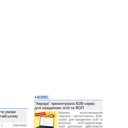
БІЗНЕС
"Аврора" презентувала B2B-сервіс
для юридичних осіб та ФОП
ти умови
Мережа мультимаркетів
итайському
"Аврора" презентувала B2B-
сервіс для юридичних осіб та
фізичних осіб-підприємців,
з ключових
який допоможе здійснювати