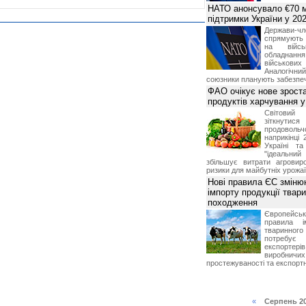
НАТО анонсувало €70 м
підтримки України у 202
Держави
спрямують 
на війсь
обладнанн
військови
Аналогічни
союзники планують забезпечи
ФАО очікує нове зроста
продуктів харчування у 
Світови
зіткнутис
продоволь
наприкінці 
Україні т
"ідеальни
збільшує витрати агровир
ризики для майбутніх урожаї
Нові правила ЄС зміню
імпорту продукції твар
походження
Європейсь
правила і
тваринног
потребує 
експорте
виробничих
простежуваності та експортн
«
Серпень 2