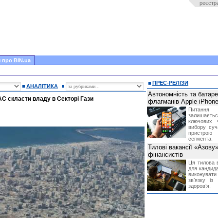
реєстр
 про BIN.ua
ПРЕС-РЕЛІЗИ
АНАЛІТИКА
Автономність та батар
С скласти владу в Секторі Гази
флагманів Apple iPhone
Питання
залишає
ключових 
вибору суч
пристрою
сегмента.
Тилові вакансії «Азову
фінансистів
Ця тилова в
для кандида
виконувати 
звʼязку із
здоровʼя.