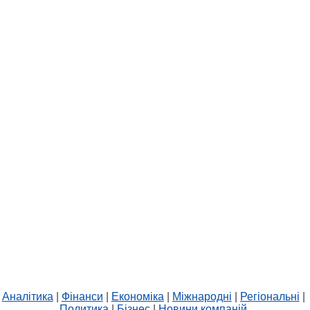
Аналітика
|
Фінанси
|
Економіка
|
Міжнародні
|
Регіональні
|
Политика
|
Бізнес
|
Новини компаній