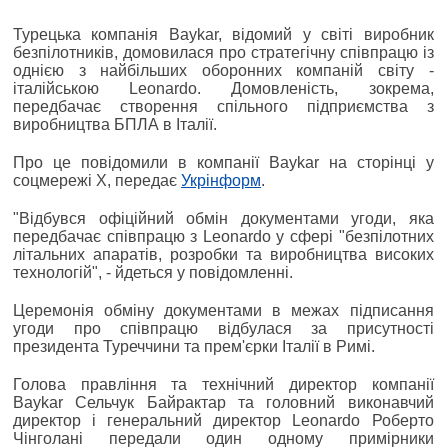
Турецька компанія Baykar, відомий у світі виробник
безпілотників, домовилася про стратегічну співпрацю із
однією з найбільших оборонних компаній світу -
італійською Leonardo. Домовленість, зокрема,
передбачає створення спільного підприємства з
виробництва БПЛА в Італії.
Про це повідомили в компанії Baykar на сторінці у
соцмережі Х, передає
Укрінформ
.
"Відбувся офіційний обмін документами угоди, яка
передбачає співпрацю з Leonardo у сфері "безпілотних
літальних апаратів, розробки та виробництва високих
технологій", - йдеться у повідомленні.
Церемонія обміну документами в межах підписання
угоди про співпрацю відбулася за присутності
президента Туреччини та прем'єрки Італії в Римі.
Голова правління та технічний директор компанії
Baykar Сельчук Байрактар ​​та головний виконавчий
директор і генеральний директор Leonardo Роберто
Чінголані передали один одному примірники