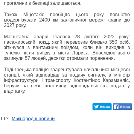
прогалини в безпеці залишаються.
Також Міцотакіс пообіцяв цього року повністю
модернізувати 2400 км залізничної мережі країни до
2027 року.
Масштабна аварія сталася 28 лютого 2023 року:
пасажирський поїзд, який перевозив близько 350 осіб,
зіткнувся з вантажним поїздом, коли він виходив з
тунелю після виїзду з міста Лариса. Внаслідок цього
загинули 57 людей, десятки отримали поранення.
Тоді грецька поліція заарештувала начальника місцевої
станції, який відповідав за подачу сигналу, а міністр
інфраструктури і транспорту Костантінос Караманліс,
беручи на себе політичну відповідальність, подав у
відставку.
Ще:
Міжнародні новини