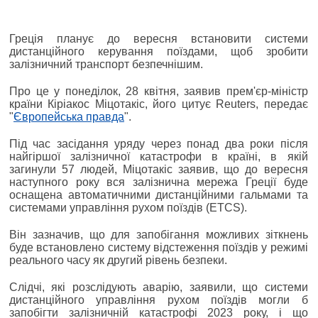
Греція планує до вересня встановити системи
дистанційного керування поїздами, щоб зробити
залізничний транспорт безпечнішим.
Про це у понеділок, 28 квітня, заявив прем'єр-міністр
країни Кіріакос Міцотакіс, його цитує Reuters, передає
"
Європейська правда
".
Під час засідання уряду через понад два роки після
найгіршої залізничної катастрофи в країні, в якій
загинули 57 людей, Міцотакіс заявив, що до вересня
наступного року вся залізнична мережа Греції буде
оснащена автоматичними дистанційними гальмами та
системами управління рухом поїздів (ETCS).
Він зазначив, що для запобігання можливих зіткнень
буде встановлено систему відстеження поїздів у режимі
реального часу як другий рівень безпеки.
Слідчі, які розслідують аварію, заявили, що системи
дистанційного управління рухом поїздів могли б
запобігти залізничній катастрофі 2023 року, і що