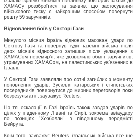
Ізраїлю Ізраїлю Біньямін Нетаньяху повторив заклик до
ХАМАСу роззброїтися та заявив, що застосування
військового тиску є найкращим способом повернути
решту 59 заручників.
Відновлення боїв у Секторі Гази
Минулого місяця Ізраїль відновив масовані удари по
Сектору Гази та повернув туди наземні війська після
двох місяців відносного затишшя після укладення з
ХАМАСом перемир'я, яке дозволило обмін заручників,
утримуваних ХАМАСом, на палестинських ув'язнених в
Ізраїлі.
У Секторі Гази заявляли про сотні загиблих з моменту
поновлення ударів. Зусилля катарських і єгипетських
посередників повернутися до мирних переговорів поки
безрезультатні, зауважує Reuters.
На тлі ескалації в Газі Ізраїль також завдав ударів по
цілях у південному Лівані та Сирії, зокрема авіаудару
по позиціях "Хезболли" в південному передмісті
Бейрута.
Крім того, зауважує Reuters, ізраїльські війська все ще