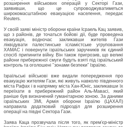
розширення військових операцій у Секторі Гази,
заявивши, що це супроводжуватиметься
широкомасштабною евакуацією населення, передає
Reuters.
У своїй заяві міністр оборони країни Ісраель Кац заявив,
що з районів, де точаться бойові дії, буде проведена
евакуація, водночас закликавши жителів Гази
ліквідувати палестинське ісламістське угруповання
ХАМАС і повернути ізраїльських заручників як єдиний
спосіб припинити війну. Він також пригрозив, що великі
райони прибережної смуги будуть взяті під ізраїльський
контроль та оголошені "зонами безпеки" Ізраїлю.
Ізраїльські військові вже видали попередження про
евакуацію жителям Гази, які живуть навколо південного
міста Рафах і в напрямку міста Хан-Юніс, закликавши їх
переїхати в прибережний район Аль-Мавасі, який
раніше був визначений гуманітарною зоною. За даними
ізраїльських ЗМІ, Армія оборони Ізраїлю (ЦАХАЛ)
направила додатковий підрозділ для розширення
операції на півдні Сектора Гази.
Заява Каца прозвучала після того, як прем'єр-міністр