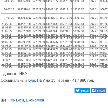
23.05.25
1833529.06
672521.59
841691.27
186479.89
18890.38
607.21
93506
26.05.25
1833598.04
672521.59
841012.80
186717.42
18895.67
607.21
93857
27.05.25
1833955.97
672521.59
841476.19
186317.90
18905.65
607.21
94179
28.05.25
1834237.41
672521.59
841208.38
186572.83
18652.83
607.21
94476
29.05.25
1850575.33
672521.59
855785.46
188218.77
18899.18
607.21
94663
30.05.25
1850233.81
672521.59
854803.48
188691.31
18932.38
607.21
94793
02.06.25
1850408.28
672521.59
852489.59
190880.77
19034.95
607.21
94962
03.06.25
1850932.14
672521.59
851817.40
191612.85
19060.89
607.21
95392
04.06.25
1850932.82
672521.59
850825.37
192320.50
19031.13
607.21
95707
05.06.25
1836739.31
672521.59
851259.12
182012.69
18356.08
529.87
92415
06.06.25
1836827.57
672521.59
849408.71
183281.70
18362.08
529.87
93433
09.06.25
1836577.52
672521.59
848424.92
183374.43
18351.28
529.87
94091
10.06.25
1836875.70
672521.59
847897.63
183521.15
18363.75
529.87
94594
11.06.25
1837130.51
672521.59
847294.95
184073.07
18451.33
529.87
94979
12.06.25
1845944.62
672521.59
853215.99
185509.29
18745.76
529.87
95501
13.06.25
1846300.38
672521.59
852895.09
185807.38
18801.04
529.87
95818
Данные: НБУ
Официальный
Курс НБУ
на 13 червня - 41,4880 грн.
Ще:
Фінанси
,
Економіка