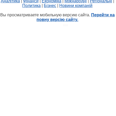
Аналітика
|
Фінанси
|
Економіка
|
Міжнародні
|
Регіональні
|
Политика
|
Бізнес
|
Новини компаній
Вы просматриваете мобильную версию сайта.
Перейти на
повну версію сайту.
HIT.UA
1591