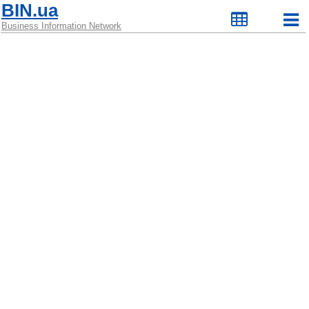
BIN.ua
Business Information Network