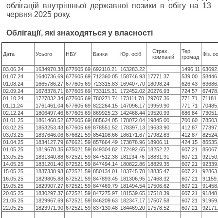
облігацій внутрішньої державної позики в обігу на 13
червня 2025 року.
Облiгацiї, якi знаходяться у власності
Cтрах.
Тер.
Дата
Усього
НБУ
Банки
Юр. осіб
Фіз. ос
компаній
громад
03.06.24
1634970.38
677605.69
692110.21
163283.22
1496.11
63692
01.07.24
1640736.69
677605.69
712360.05
158746.93
17771.37
539.00
58446
01.08.24
1665786.27
677605.69
723315.83
169407.70
18098.24
626.43
63686
02.09.24
1678378.71
677605.69
733115.31
172452.02
20276.93
724.57
67478
01.10.24
1727832.34
677605.69
780271.74
173111.78
29707.36
771.71
71181
01.11.24
1761461.04
677605.69
822264.15
147096.17
19959.90
771.71
70485
02.12.24
1806497.46
677605.69
869925.23
142468.44
19520.99
686.84
73051
01.01.25
1861468.52
677605.69
885624.05
178072.04
19845.00
700.60
78503
03.02.25
1853253.43
677605.69
878551.52
178397.13
19633.90
412.87
77397
03.03.25
1837646.06
676621.59
854108.66
186171.67
17982.83
412.87
82524
01.04.25
1834127.79
676621.59
857664.49
173878.96
18906.11
424.15
85535
01.05.25
1819670.35
675021.59
849304.82
172492.65
18252.22
607.21
85067
13.05.25
1831340.88
672521.59
847512.38
181134.76
18831.91
607.21
92150
14.05.25
1831201.40
672521.59
847494.14
180822.86
18829.35
607.21
92339
15.05.25
1837338.93
672521.59
850134.01
183745.78
18835.47
607.21
92863
16.05.25
1829805.88
672521.59
847893.45
181306.95
17468.32
607.21
91159
19.05.25
1829907.27
672521.59
847469.79
181494.54
17506.62
607.21
91458
20.05.25
1830297.37
672521.59
847275.97
181539.65
17518.39
607.21
91848
21.05.25
1829967.69
672521.59
846209.63
182347.17
17507.58
607.21
91959
22.05.25
1823971.90
672521.59
837130.48
184469.20
17578.52
607.21
92171