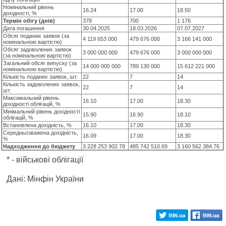
Номінальний рівень
16.24
17.00
18.50
дохідності, %
Термін обігу (днів)
378
700
1 176
Дата погашення
30.04.2025
18.03.2026
07.07.2027
Обсяг поданих заявок (за
4 119 653 000
479 676 000
3 166 141 000
номінальною вартістю)
Обсяг задоволених заявок
3 000 000 000
479 676 000
3 000 000 000
(за номінальною вартістю)
Загальний обсяг випуску (за
14 000 000 000
789 130 000
15 612 221 000
номінальною вартістю)
Кількість поданих заявок, шт.
22
7
14
Кількість задоволених заявок,
22
7
14
шт.
Максимальний рівень
16.10
17.00
18.30
дохідності облігацій, %
Мінімальний рівень дохідності
15.90
16.90
18.10
облігацій, %
Встановлена дохідність, %
16.10
17.00
18.30
Середньозважена дохідність,
16.09
17.00
18.30
%
Надходження до бюджету
3 228 253 902.78
485 742 510.69
3 160 562 384.76
* - військові облігації
Дані: Мінфін України