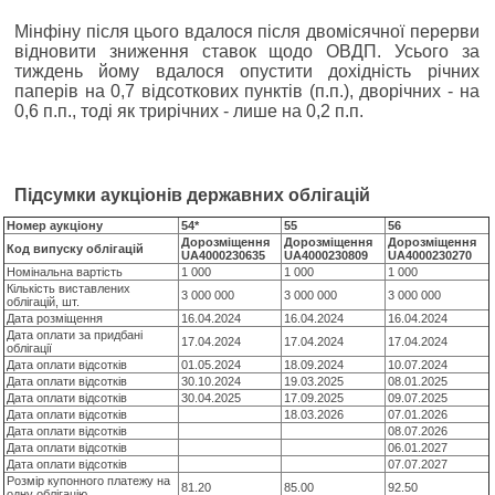
Мінфіну після цього вдалося після двомісячної перерви
відновити зниження ставок щодо ОВДП. Усього за
тиждень йому вдалося опустити дохідність річних
паперів на 0,7 відсоткових пунктів (п.п.), дворічних - на
0,6 п.п., тоді як трирічних - лише на 0,2 п.п.
Підсумки аукціонів державних облігацій
Номер аукціону
54*
55
56
Дорозміщення
Дорозміщення
Дорозміщення
Код випуску облігацій
UA4000230635
UA4000230809
UA4000230270
Номінальна вартість
1 000
1 000
1 000
Кількість виставлених
3 000 000
3 000 000
3 000 000
облігацій, шт.
Дата розміщення
16.04.2024
16.04.2024
16.04.2024
Дата оплати за придбані
17.04.2024
17.04.2024
17.04.2024
облігації
Дата оплати відсотків
01.05.2024
18.09.2024
10.07.2024
Дата оплати відсотків
30.10.2024
19.03.2025
08.01.2025
Дата оплати відсотків
30.04.2025
17.09.2025
09.07.2025
Дата оплати відсотків
18.03.2026
07.01.2026
Дата оплати відсотків
08.07.2026
Дата оплати відсотків
06.01.2027
Дата оплати відсотків
07.07.2027
Розмір купонного платежу на
81.20
85.00
92.50
одну облігацію