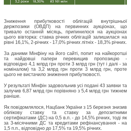
Зниження прибутковості облігацій внутрішньої
держпозики (ОВДП) на первинних аукціонах, що
тривало останній місяць, припинилося на аукціонах
цього вівторка: ставка річних облігацій залишилася на
рівні 16,1%, 2-річних - 17,0% річних літніх - 18,3% річних.
За даними Мінфіну на його сайті, попит на найкоротші
та найдовші папери перевищив пропозицію -
відповідно 4,1 млрд грн проти 3 млрд грн (тут і далі - за
номіналом) та 3,2 млрд грн проти 3 млрд грн, проте
цього не вистачило зниження прибутковості.
У результаті Мінфін задовольнив усі подані 43 заявки та
залучив 6,87 млрд грн порівняно з 5,4 млрд грн тижнем
раніше.
Як повідомлялося, Нацбанк України з 15 березня знизив
облікову ставку та ставку за депозитними
сертифікатами (ДС) на 0,5 в.п. - до 14,5% річних, тоді як
за 3-місячними ДС та кредитами рефінансування - на
1,5 п.п., відповідно до 17,5% та 19,5% річних.