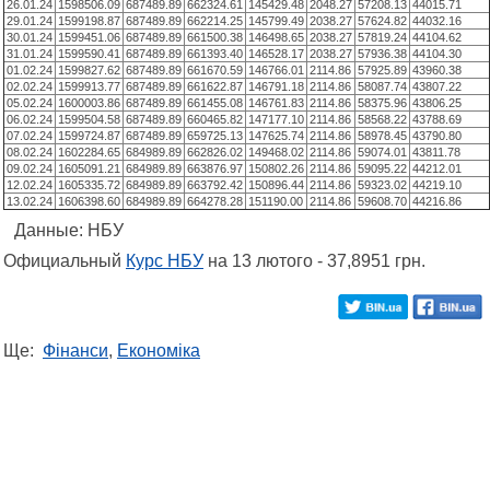
26.01.24
1598506.09
687489.89
662324.61
145429.48
2048.27
57208.13
44015.71
29.01.24
1599198.87
687489.89
662214.25
145799.49
2038.27
57624.82
44032.16
30.01.24
1599451.06
687489.89
661500.38
146498.65
2038.27
57819.24
44104.62
31.01.24
1599590.41
687489.89
661393.40
146528.17
2038.27
57936.38
44104.30
01.02.24
1599827.62
687489.89
661670.59
146766.01
2114.86
57925.89
43960.38
02.02.24
1599913.77
687489.89
661622.87
146791.18
2114.86
58087.74
43807.22
05.02.24
1600003.86
687489.89
661455.08
146761.83
2114.86
58375.96
43806.25
06.02.24
1599504.58
687489.89
660465.82
147177.10
2114.86
58568.22
43788.69
07.02.24
1599724.87
687489.89
659725.13
147625.74
2114.86
58978.45
43790.80
08.02.24
1602284.65
684989.89
662826.02
149468.02
2114.86
59074.01
43811.78
09.02.24
1605091.21
684989.89
663876.97
150802.26
2114.86
59095.22
44212.01
12.02.24
1605335.72
684989.89
663792.42
150896.44
2114.86
59323.02
44219.10
13.02.24
1606398.60
684989.89
664278.28
151190.00
2114.86
59608.70
44216.86
Данные: НБУ
Официальный
Курс НБУ
на 13 лютого - 37,8951 грн.
Ще:
Фінанси
,
Економіка