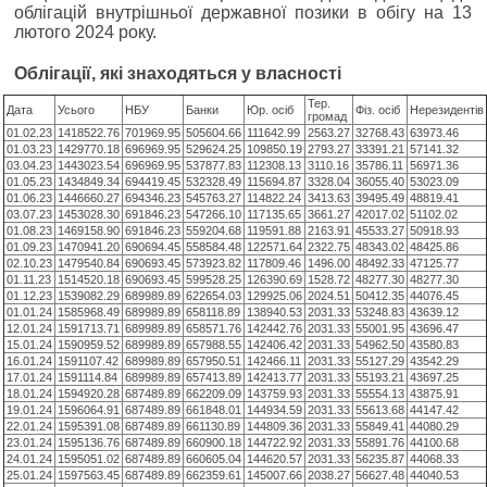
облігацій внутрішньої державної позики в обігу на 13
лютого 2024 року.
Облiгацiї, якi знаходяться у власності
Тер.
Дата
Усього
НБУ
Банки
Юр. осіб
Фіз. осіб
Нерезидентів
громад
01.02.23
1418522.76
701969.95
505604.66
111642.99
2563.27
32768.43
63973.46
01.03.23
1429770.18
696969.95
529624.25
109850.19
2793.27
33391.21
57141.32
03.04.23
1443023.54
696969.95
537877.83
112308.13
3110.16
35786.11
56971.36
01.05.23
1434849.34
694419.45
532328.49
115694.87
3328.04
36055.40
53023.09
01.06.23
1446660.27
694346.23
545763.27
114822.24
3413.63
39495.49
48819.41
03.07.23
1453028.30
691846.23
547266.10
117135.65
3661.27
42017.02
51102.02
01.08.23
1469158.90
691846.23
559204.68
119591.88
2163.91
45533.27
50918.93
01.09.23
1470941.20
690694.45
558584.48
122571.64
2322.75
48343.02
48425.86
02.10.23
1479540.84
690693.45
573923.82
117809.46
1496.00
48492.33
47125.77
01.11.23
1514520.18
690693.45
599528.25
126390.69
1528.72
48277.30
48277.30
01.12.23
1539082.29
689989.89
622654.03
129925.06
2024.51
50412.35
44076.45
01.01.24
1585968.49
689989.89
658118.89
138940.53
2031.33
53248.83
43639.12
12.01.24
1591713.71
689989.89
658571.76
142442.76
2031.33
55001.95
43696.47
15.01.24
1590959.52
689989.89
657988.55
142406.42
2031.33
54962.50
43580.83
16.01.24
1591107.42
689989.89
657950.51
142466.11
2031.33
55127.29
43542.29
17.01.24
1591114.84
689989.89
657413.89
142413.77
2031.33
55193.21
43697.25
18.01.24
1594920.28
687489.89
662209.09
143759.93
2031.33
55554.13
43875.91
19.01.24
1596064.91
687489.89
661848.01
144934.59
2031.33
55613.68
44147.42
22.01.24
1595391.08
687489.89
661130.89
144809.36
2031.33
55849.41
44080.29
23.01.24
1595136.76
687489.89
660900.18
144722.92
2031.33
55891.76
44100.68
24.01.24
1595051.02
687489.89
660605.04
144620.57
2031.33
56235.87
44068.33
25.01.24
1597563.45
687489.89
662359.61
145007.66
2038.27
56627.48
44040.53