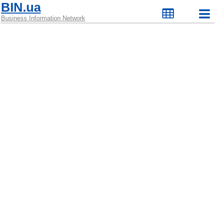
BIN.ua
Business Information Network