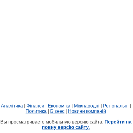
Аналітика
|
Фінанси
|
Економіка
|
Міжнародні
|
Регіональні
|
Политика
|
Бізнес
|
Новини компаній
Вы просматриваете мобильную версию сайта.
Перейти на
повну версію сайту.