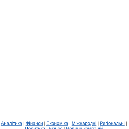
Аналітика
|
Фінанси
|
Економіка
|
Міжнародні
|
Регіональні
|
Политика
|
Бізнес
|
Новини компаній