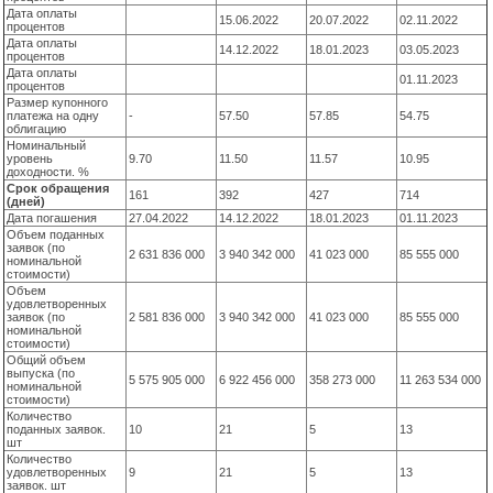
Дата оплаты
15.06.2022
20.07.2022
02.11.2022
процентов
Дата оплаты
14.12.2022
18.01.2023
03.05.2023
процентов
Дата оплаты
01.11.2023
процентов
Размер купонного
платежа на одну
-
57.50
57.85
54.75
облигацию
Номинальный
уровень
9.70
11.50
11.57
10.95
доходности. %
Срок обращения
161
392
427
714
(дней)
Дата погашения
27.04.2022
14.12.2022
18.01.2023
01.11.2023
Объем поданных
заявок (по
2 631 836 000
3 940 342 000
41 023 000
85 555 000
номинальной
стоимости)
Объем
удовлетворенных
заявок (по
2 581 836 000
3 940 342 000
41 023 000
85 555 000
номинальной
стоимости)
Общий объем
выпуска (по
5 575 905 000
6 922 456 000
358 273 000
11 263 534 000
номинальной
стоимости)
Количество
поданных заявок.
10
21
5
13
шт
Количество
удовлетворенных
9
21
5
13
заявок. шт