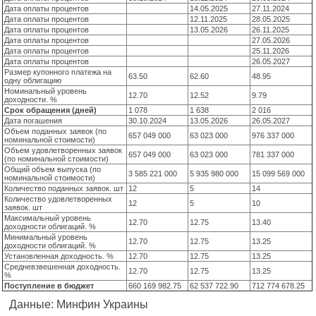
Дата оплаты процентов
14.05.2025
27.11.2024
Дата оплаты процентов
12.11.2025
28.05.2025
Дата оплаты процентов
13.05.2026
26.11.2025
Дата оплаты процентов
27.05.2026
Дата оплаты процентов
25.11.2026
Дата оплаты процентов
26.05.2027
Размер купонного платежа на
63.50
62.60
48.95
одну облигацию
Номинальный уровень
12.70
12.52
9.79
доходности. %
Срок обращения (дней)
1 078
1 638
2 016
Дата погашения
30.10.2024
13.05.2026
26.05.2027
Объем поданных заявок (по
657 049 000
63 023 000
976 337 000
номинальной стоимости)
Объем удовлетворенных заявок
657 049 000
63 023 000
781 337 000
(по номинальной стоимости)
Общий объем выпуска (по
3 585 221 000
5 935 980 000
15 099 569 000
номинальной стоимости)
Количество поданных заявок. шт
12
5
14
Количество удовлетворенных
12
5
10
заявок. шт
Максимальный уровень
12.70
12.75
13.40
доходности облигаций. %
Минимальный уровень
12.70
12.75
13.25
доходности облигаций. %
Установленная доходность. %
12.70
12.75
13.25
Средневзвешенная доходность.
12.70
12.75
13.25
%
Поступление в бюджет
660 169 982.75
62 537 722.90
712 774 678.25
Данные: Минфин Украины