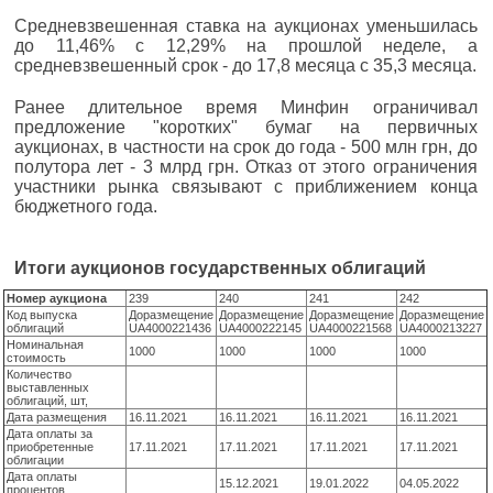
Средневзвешенная ставка на аукционах уменьшилась
до 11,46% с 12,29% на прошлой неделе, а
средневзвешенный срок - до 17,8 месяца с 35,3 месяца.
Ранее длительное время Минфин ограничивал
предложение "коротких" бумаг на первичных
аукционах, в частности на срок до года - 500 млн грн, до
полутора лет - 3 млрд грн. Отказ от этого ограничения
участники рынка связывают с приближением конца
бюджетного года.
Итоги аукционов государственных облигаций
Номер аукциона
239
240
241
242
Код выпуска
Доразмещение
Доразмещение
Доразмещение
Доразмещение
облигаций
UA4000221436
UA4000222145
UA4000221568
UA4000213227
Номинальная
1000
1000
1000
1000
стоимость
Количество
выставленных
облигаций, шт,
Дата размещения
16.11.2021
16.11.2021
16.11.2021
16.11.2021
Дата оплаты за
приобретенные
17.11.2021
17.11.2021
17.11.2021
17.11.2021
облигации
Дата оплаты
15.12.2021
19.01.2022
04.05.2022
процентов