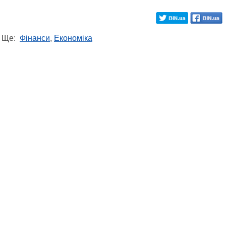
Ще:
Фінанси
,
Економіка