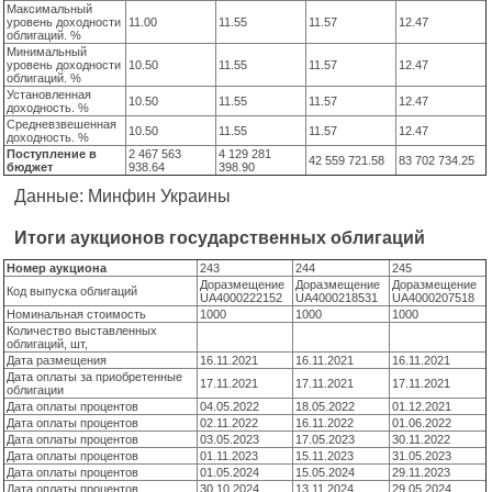
Максимальный
уровень доходности
11.00
11.55
11.57
12.47
облигаций. %
Минимальный
уровень доходности
10.50
11.55
11.57
12.47
облигаций. %
Установленная
10.50
11.55
11.57
12.47
доходность. %
Средневзвешенная
10.50
11.55
11.57
12.47
доходность. %
Поступление в
2 467 563
4 129 281
42 559 721.58
83 702 734.25
бюджет
938.64
398.90
Данные: Минфин Украины
Итоги аукционов государственных облигаций
Номер аукциона
243
244
245
Доразмещение
Доразмещение
Доразмещение
Код выпуска облигаций
UA4000222152
UA4000218531
UA4000207518
Номинальная стоимость
1000
1000
1000
Количество выставленных
облигаций, шт,
Дата размещения
16.11.2021
16.11.2021
16.11.2021
Дата оплаты за приобретенные
17.11.2021
17.11.2021
17.11.2021
облигации
Дата оплаты процентов
04.05.2022
18.05.2022
01.12.2021
Дата оплаты процентов
02.11.2022
16.11.2022
01.06.2022
Дата оплаты процентов
03.05.2023
17.05.2023
30.11.2022
Дата оплаты процентов
01.11.2023
15.11.2023
31.05.2023
Дата оплаты процентов
01.05.2024
15.05.2024
29.11.2023
Дата оплаты процентов
30.10.2024
13.11.2024
29.05.2024