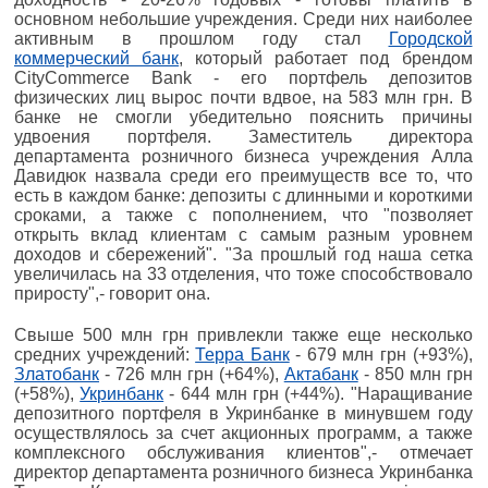
основном небольшие учреждения. Среди них наиболее
активным в прошлом году стал
Городской
коммерческий банк
, который работает под брендом
CityCommerce Bank - его портфель депозитов
физических лиц вырос почти вдвое, на 583 млн грн. В
банке не смогли убедительно пояснить причины
удвоения портфеля. Заместитель директора
департамента розничного бизнеса учреждения Алла
Давидюк назвала среди его преимуществ все то, что
есть в каждом банке: депозиты с длинными и короткими
сроками, а также с пополнением, что "позволяет
открыть вклад клиентам с самым разным уровнем
доходов и сбережений". "За прошлый год наша сетка
увеличилась на 33 отделения, что тоже способствовало
приросту",- говорит она.
Свыше 500 млн грн привлекли также еще несколько
средних учреждений:
Терра Банк
- 679 млн грн (+93%),
Златобанк
- 726 млн грн (+64%),
Актабанк
- 850 млн грн
(+58%),
Укринбанк
- 644 млн грн (+44%). "Наращивание
депозитного портфеля в Укринбанке в минувшем году
осуществлялось за счет акционных программ, а также
комплексного обслуживания клиентов",- отмечает
директор департамента розничного бизнеса Укринбанка