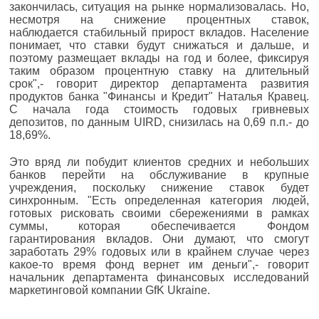
закончилась, ситуация на рынке нормализовалась. Но,
несмотря на снижение процентных ставок,
наблюдается стабильный прирост вкладов. Население
понимает, что ставки будут снижаться и дальше, и
поэтому размещает вклады на год и более, фиксируя
таким образом процентную ставку на длительный
срок",- говорит директор департамента развития
продуктов банка "Финансы и Кредит" Наталья Кравец.
С начала года стоимость годовых гривневых
депозитов, по данным UIRD, снизилась на 0,69 п.п.- до
18,69%.
Это вряд ли побудит клиентов средних и небольших
банков перейти на обслуживание в крупные
учреждения, поскольку снижение ставок будет
синхронным. "Есть определенная категория людей,
готовых рисковать своими сбережениями в рамках
суммы, которая обеспечивается Фондом
гарантирования вкладов. Они думают, что смогут
заработать 29% годовых или в крайнем случае через
какое-то время фонд вернет им деньги",- говорит
начальник департамента финансовых исследований
маркетинговой компании GfK Ukraine.