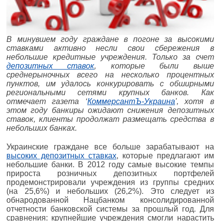
В минувшем году граждане в погоне за высокими
ставками активно несли свои сбережения в
небольшие кредитные учреждения. Только за счет
депозитных ставок
, которые были выше
среднерыночных всего на несколько процентных
пунктов, им удалось конкурировать с обширными
региональными сетями крупных банков. Как
отмечает газета ‘
КоммерсантЪ-Украина
', хотя в
этом году банкиры ожидают снижения депозитных
ставок, клиенты продолжат размещать средства в
небольших банках.
Украинские граждане все больше зарабатывают на
высоких депозитных ставках
, которые предлагают им
небольшие банки. В 2012 году самые высокие темпы
прироста розничных депозитных портфелей
продемонстрировали учреждения из группы средних
(на 25,6%) и небольших (26,2%). Это следует из
обнародованной Нацбанком консолидированной
отчетности банковской системы за прошлый год. Для
сравнения: крупнейшие учреждения смогли нарастить