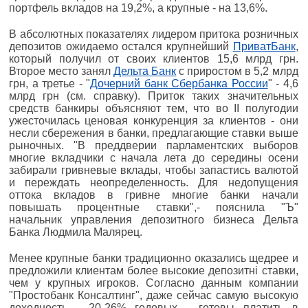
портфель вкладов на 19,2%, а крупные - на 13,6%.
В абсолютных показателях лидером притока розничных
депозитов ожидаемо остался крупнейший
ПриватБанк
,
который получил от своих клиентов 15,6 млрд грн.
Второе место занял
Дельта Банк
с приростом в 5,2 млрд
грн, а третье - "
Дочерний банк Сбербанка России
" - 4,6
млрд грн (см. справку). Приток таких значительных
средств банкиры объясняют тем, что во II полугодии
ужесточилась ценовая конкуренция за клиентов - они
несли сбережения в банки, предлагающие ставки выше
рыночных. "В преддверии парламентских выборов
многие вкладчики с начала лета до середины осени
забирали гривневые вклады, чтобы запастись валютой
и переждать неопределенность. Для недопущения
оттока вкладов в гривне многие банки начали
повышать процентные ставки",- пояснила "Ъ"
начальник управления депозитного бизнеса Дельта
Банка Людмила Малярец.
Менее крупные банки традиционно оказались щедрее и
предложили клиентам более высокие депозитні ставки,
чем у крупных игроков. Согласно данным компании
"Простобанк Консалтинг", даже сейчас самую высокую
доходность - 20-26% годовых - готовы платить в