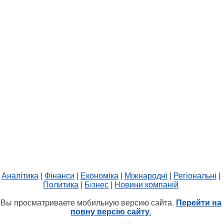
Аналітика
|
Фінанси
|
Економіка
|
Міжнародні
|
Регіональні
|
Политика
|
Бізнес
|
Новини компаній
Вы просматриваете мобильную версию сайта.
Перейти на
повну версію сайту.
HIT.UA
1538