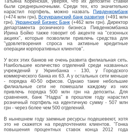
Татьяна Коренская, уверяя, что их депозитні ставки
были среднерыночными. Среди тех, кто значительно
нарастил портфель, можно назвать
Пивденкомбанк
(+474 млн грн),
Всеукраинский банк развития
(+491 млн
грн),
Украинский Бизнес Банк
(+462 млн грн). Директор
департамента розничного бизнеса Пивденкомбанка
Ирина Бойко также говорит об акценте на "сезонных
акциях", которые позволили привлечь средства для
"удовлетворения спроса на активные кредитные
операции корпоративных клиентов".
У всех этих банков не очень развита филиальная сеть.
Наибольшее количество отделений среди названных
учреждений у Укринбанка - 130, у Городского
коммерческого банка их 63. А у остальных сети меньше
- порядка 40-50 офисов. Однако такие небольшие
филиальные сети не помешали каждому из них
привлечь порядка 500 млн грн на депозиты. Для
сравнения, банк "Надра" в прошлом году нарастил
розничный портфель на идентичную сумму - 507 млн
грн - через более чем 500 отделений.
В нынешнем году заемные ресурсы подешевеют, хотя
это не скажется на предпочтениях клиентов. "Гонка
повышения процентных ставок конца 2012 года