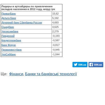
Лидеры и аутсайдеры по привлечению
вкладов населения в 2012 году, млрд грн
ПриватБанк
15,62
Дельта Банк
5,192
Дочерний банк Сбербанка России
4,693
Ощадбанк
4,625
Укрэксимбанк
2,279
Пивденний
-0,193
Кредитпромбанк
-0,587
Банк Форум
-0,817
Проминвестбанк
-0,945
УкрСиббанк
-1,044
Ще:
Фінанси
,
Банки та банківські технології