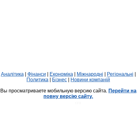
Аналітика
|
Фінанси
|
Економіка
|
Міжнародні
|
Регіональні
|
Политика
|
Бізнес
|
Новини компаній
Вы просматриваете мобильную версию сайта.
Перейти на
повну версію сайту.
HIT.UA
1378