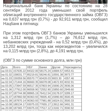
Национальный банк Украины по состоянию на 28
сентября 2012 года уменьшил свой портфель
облигаций внутреннего государственного займа (ОВГЗ)
на 0,637 млрд грн (0,7%) - до 92,911 млрд грн, сообщил
Нацбанк в пятницу.
При этом портфель ОВГЗ банков Украины уменьшился
на 1,312 млрд грн (1,7%) – до 76,612 млрд грн,
небанковских учреждений - на 0,52 млрд грн (0,4%), до
13,202 млрд грн, тогда как нерезидентов – увеличился
на 0,115 млрд грн (2,8%), до 4,191 млрд грн.
(ОВГЗ по сумме основного долга, млн грн)
Дата
Всего
НБУ
Банки
Другие
Нерезиденты
на 03.01
157635.22
84322.00
58175.24
10684.57
4453.41
на 01.02
158031.77
85219.81
58246.81
10591.38
3973.77
на 01.03
159359.56
85570.77
60428.03
9003.30
4357.46
на 02.04
171444.16
86660.35
66078.08
14672.83
4032.91
на 03.05
173947.59
86517.35
67803.94
15690.25
3936.06
на 01.06
177912.00
86558.90
72552.90
15850.60
2949.60
на 02.07
187744.98
88865.19
76412.54
19178.07
3289.17
на 31.07
187860.58
90363.93
78005.40
15990.80
3500.45
на 01.08
187870.14
90363.93
77981.88
16024.01
3500.33
на 10.08
188134.17
93075.03
77655.17
13912.66
3491.31
на 20.08
187365.77
93075.03
77517.12
13182.71
3590.92