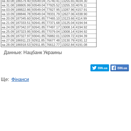
на 30.08
186579.40
93549.04
75740.41
13255.65
4034.30
на 31.08
188805.99
93549.04
77925.52
13255.33
4076.11
на 03.09
188822.86
93549.04
77827.95
13287.96
4157.91
на 10.09
188846.78
93549.04
78331.79
12627.06
4338.90
на 20.09
187345.60
92641.85
77465.10
13123.66
4114.99
на 21.09
187333.51
92641.85
77371.68
13125.04
4194.94
на 24.09
187342.07
92641.85
77497.17
13008.14
4194.92
на 25.09
187323.95
93041.85
77079.04
13008.14
4194.92
на 26.09
187327.97
93041.85
76882.01
13209.72
4194.39
на 27.09
186911.23
92911.85
76677.48
13130.79
4191.12
на 28.09
186918.53
92911.85
76612.77
13202.84
4191.08
Данные: Нацбанк Украины
Ще:
Фінанси