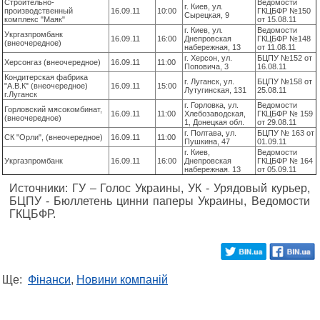
Строительно-
Ведомости
г. Киев, ул.
производственный
16.09.11
10:00
ГКЦБФР №150
Сырецкая, 9
комплекс "Маяк"
от 15.08.11
г. Киев, ул.
Ведомости
Укргазпромбанк
16.09.11
16:00
Днепровская
ГКЦБФР №148
(внеочередное)
набережная, 13
от 11.08.11
г. Херсон, ул.
БЦПУ №152 от
Херсонгаз (внеочередное)
16.09.11
11:00
Поповича, 3
16.08.11
Кондитерская фабрика
г. Луганск, ул.
БЦПУ №158 от
"А.В.К" (внеочередное)
16.09.11
15:00
Лутугинская, 131
25.08.11
г.Луганск
г. Горловка, ул.
Ведомости
Горловский мясокомбинат,
16.09.11
11:00
Хлебозаводская,
ГКЦБФР № 159
(внеочередное)
1, Донецкая обл.
от 29.08.11
г. Полтава, ул.
БЦПУ № 163 от
СК "Орли", (внеочередное)
16.09.11
11:00
Пушкина, 47
01.09.11
г. Киев,
Ведомости
Укргазпромбанк
16.09.11
16:00
Днепровская
ГКЦБФР № 164
набережная. 13
от 05.09.11
Источники: ГУ – Голос Украины, УК - Урядовый курьер,
БЦПУ - Бюллетень цинни паперы Украины, Ведомости
ГКЦБФР.
Ще:
Фінанси
,
Новини компаній