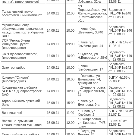
группа", (внеочередное)
И.Франка, 32-а
12.08.11
пгт.
Первомайское, ул.
Ведомости
Толкачевский горно-
14.09.11
12:00
Железнодорожная,
ГКЦБФР №148
обогатительный комбинат
9, Житомирская
от 11.08.11
обл.
Украинский центр
Ведомости
обслуживания пассажиров
г. Киев, бул.
14.09.11
10:00
ГКЦБФР № 146
на ж/д транспорте Украины,
Шевченко, 38/40
от 09.08.11
ЗАО
УСК "Княжа Виена
г. Киев, ул.
БЦПУ № 149 от
Иншуранс Групп",
14.09.11
09:00
Глыбочицкая, 44
11.08.11
(внеочередное)
Ведомости
ЭК "Одессаоблэнерго",
г. Одесса, ул.
14.09.11
10:00
ГКЦБФР № 149
(внеочередное)
Н.Боровского, 28-б
от 12.08.11
Ведомости
г. Киев,
Электроприбор
14.09.11
10:00
ГКЦБФР №142
Глыбочицкая, 17
от 03.08.12
г. Горловка, ул.
Концерн "Стирол"
БЦПУ №158 от
14.09.11
10:00
Димитрова, 74,
(внеочередное)
25.08.11
донецкая обл.
Кондитерская фабрика
г. Днепропетровск,
Ведомости
"А.В.К." г. Днепропетровск,
14.09.11
10:00
ул. Журналистов,
ГКЦБФР № 155
ЗАО
11
от 22.08.11
Ведомости
Аграрный коммерческий
г. Киев, ул.
15.09.11
15:00
ГКЦБФР № 149
банк
Дмитрова, 9-а
от 12.08.11
г. Львов, ул.
БЦПУ № 134 от
Винницахлеб
15.09.11
11:00
Хлебная, 2
21.07.11
г. Симферополь,
Восточно-Крымская
ГУ №149 от
15.09.11
12:00
ул. Киевская, 74/6,
энергетическая компания
12.08.11
Крым
г. Гадяч, ул.
Ведомости
Гадячский мясокомбинат
15.09.11
10:00
Ленина, 78,
ГКЦБФР №135