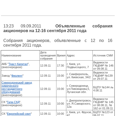
13:23 09.09.2011
Объявленные собрания
акционеров на 12-16 сентября 2011 года
Собрания акционеров, объявленные с 12 по 16
сентября 2011 года.
Дата
Наименование
проведения
Время
Адрес
Источник СМИ
собрания
Ведомости
АКБ "
Траст-Капитал
",
г. Киев, ул.
12.09.11
17:30
ГКЦБФР № 146
(внеочередное)
Подвысоцкого, 7
от 09.08.11
Ведомости
г. Симферополь,
Завод "
Фиолент
"
12.09.11
15:00
ГКЦБФР №139
ул. Киевская, 34/2
от 29.07.11
Северодонецкий завод
химического
г. Северодонецк,
БЦПУ №144 ль
нестандартного
12.09.11
15:00
ул.Пивоварова,5,
4.08.11
оборудования
Луганская обл.
(внеочередное)
Ведомости
г. Днепропетровск,
СК "
Гала-СКД
",
ГКЦБФР № 145
12.09.11
10:00
ул. Я.Самарского,
(внеочередное)
от 08.08.11, №
12а
162 от 01.09.11
г. Киев, ул. Фрунзе,
БЦПУ №123 от
СК "
Европейский свит
"
12.09.11
10:00
47
06.07.11