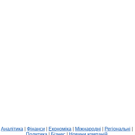
Аналітика
|
Фінанси
|
Економіка
|
Міжнародні
|
Регіональні
|
Политика
|
Бізнес
|
Новини компаній