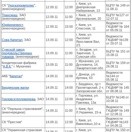
г. Киев, ул.
СК "
Укргазпромполис
",
БЦПУ № 149 от
12.09.11
12:00
Днепровская
(внеочередное)
11.08.11
Набережная, 13
Трансмаш
, ЗАО
г. Киев, ул.
БЦПУ №127 от
12.09.11
11:00
(внеочередное)
Арсенальная, 20
12.07.11
Ведомости
Юрфининвест
,
г. Киев, ул.
12.09.11
15:00
ГКЦБФР № 164
(внеочередное)
Спасская, 11
от 05.09.11
г. Киев, ул.
Ведомости
Лысенко/
Сова Капитал
, ЗАО
13.09.11
12:00
ГКЦБФР №139
Ярославов Вал,
от 29.07.11
2/1
Сумской завод
с. Бездрик, ул.
БЦПУ № 151 от
продовольственных
13.09.11
11:00
Заречная, 1,
15.08.11
товаров
, (внеочередное)
Сумская обл.
г. Мукачево, ул.
Кондитерская фабрика
БЦПУ № 159 от
13.09.11
11:00
Духновича, 14,
"
А.В.К.
" г. Мукачево
26.08.11
Закарпатская обл.
Ведомости
г. Донецк, ул.
АКБ "
Капитал
"
14.09.11
16:00
№144 от
Артема, 63
05.08.11
г. Бердянск, пр-т
Ведомости
Бердянские жатки
14.09.11
14:00
Пролетарский, 2-т,
ГКЦБФР № 145
Запорожская обл.
от 08.08.11
г. Горловка, ул.
БЦПУ №148 от
Горловсктепломережа
, ЗАО
14.09.11
12:00
Академика
10.08.11
Павлова, 13а
Ведомости
СК "Перлына страхования",
г. Киев, бул.
14.09.11
11:00
ГКЦБФР № 149
(внеочередное)
Л.Украинки, 15-а
от 12.08.11
Ведомости
г. Киев, ул.
СК "Престиж"
14.09.11
12:00
ГКЦБФР №143
Вавиловых,10-а
от 04.08.11
СК "Украинская страховая
г. Киев, ул.
БЦПУ № 150 от
14.09.11
12:00