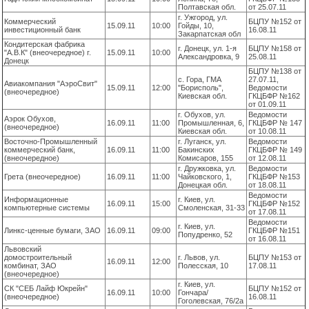
Полтавская обл.
от 25.07.11
г. Ужгород, ул.
Коммерческий
БЦПУ №152 от
15.09.11
10:00
Гойды, 10,
инвестиционный банк
16.08.11
Закарпатская обл
Кондитерская фабрика
г. Донецк, ул. 1-я
БЦПУ №158 от
"А.В.К" (внеочередное) г.
15.09.11
10:00
Александровка, 9
25.08.11
Донецк
БЦПУ №138 от
с. Гора, ГМА
27.07.11,
Авиакомпания "АэроСвит"
15.09.11
12:00
"Борисполь",
Ведомости
(внеочередное)
Киевская обл.
ГКЦБФР №162
от 01.09.11
г. Обухов, ул.
Ведомости
Аэрок Обухов,
16.09.11
11:00
Промышленная, 6,
ГКЦБФР № 147
(внеочередное)
Киевская обл.
от 10.08.11
Восточно-Промышленный
г. Луганск, ул.
Ведомости
коммерческий банк,
16.09.11
11:00
Бакинских
ГКЦБФР № 149
(внеочередное)
Комисаров, 155
от 12.08.11
г. Дружковка, ул.
Ведомости
Грета (внеочередное)
16.09.11
11:00
Чайковского, 1,
ГКЦБФР №153
Донецкая обл.
от 18.08.11
Ведомости
Информационные
г. Киев, ул.
16.09.11
15:00
ГКЦБФР №152
компьютерные системы
Смоленская, 31-33
от 17.08.11
Ведомости
г. Киев, ул.
Линкс-ценные бумаги, ЗАО
16.09.11
09:00
ГКЦБФР №151
Попудренко, 52
от 16.08.11
Львовский
домостроительный
г. Львов, ул.
БЦПУ №153 от
16.09.11
12:00
комбинат, ЗАО
Полесская, 10
17.08.11
(внеочередное)
г. Киев, ул.
СК "СЕБ Лайф Юкрейн"
БЦПУ №152 от
16.09.11
10:00
Гончара/
(внеочередное)
16.08.11
Гоголевская, 76/2а