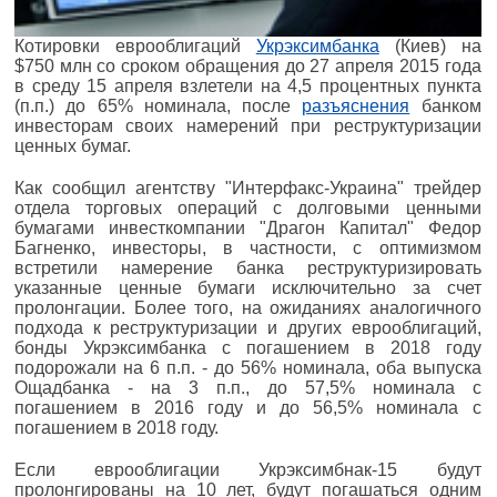
Котировки еврооблигаций
Укрэксимбанка
(Киев) на
$750 млн со сроком обращения до 27 апреля 2015 года
в среду 15 апреля взлетели на 4,5 процентных пункта
(п.п.) до 65% номинала, после
разъяснения
банком
инвесторам своих намерений при реструктуризации
ценных бумаг.
Как сообщил агентству "Интерфакс-Украина" трейдер
отдела торговых операций с долговыми ценными
бумагами инвесткомпании "Драгон Капитал" Федор
Багненко, инвесторы, в частности, с оптимизмом
встретили намерение банка реструктуризировать
указанные ценные бумаги исключительно за счет
пролонгации. Более того, на ожиданиях аналогичного
подхода к реструктуризации и других еврооблигаций,
бонды Укрэксимбанка с погашением в 2018 году
подорожали на 6 п.п. - до 56% номинала, оба выпуска
Ощадбанка - на 3 п.п., до 57,5% номинала с
погашением в 2016 году и до 56,5% номинала с
погашением в 2018 году.
Если еврооблигации Укрэксимбнак-15 будут
пролонгированы на 10 лет, будут погашаться одним