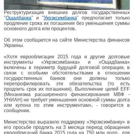
Реструктуризация внешних долгов государственных
"
Ощадбанка
" и "
Укрэксимбанка
" предполагает только
продление срока их погашения без уменьшения суммы
основного долга или процентов.
Об этом сообщается на сайте Министерства финансов
Украины.
«Хотя еврооблигации 2015 года и другие долговые
инструменты «Укрэксимбанка» и «Ощадбанка»
включены в периметр будущей долговой операции, в
связи с особыми обстоятельствами в отношении
государственных банков они должны только
перепрофилировать эти обязательства (то есть
продлить срок их погашения). Выполнение целей EFF
(Механизма расширенного финансирования МВФ -
УНИАН) не требует уменьшения основной суммы долга
или купона по этим инструментам», - говорится в
сообщении.
Министерство выразило поддержку «Укрэксимбанку» в
его просьбе продлить на 3 месяца период обращения
еврооблигаций банка 2015 года на 750 млн долл., для