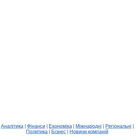
Аналітика
|
Фінанси
|
Економіка
|
Міжнародні
|
Регіональні
|
Политика
|
Бізнес
|
Новини компаній