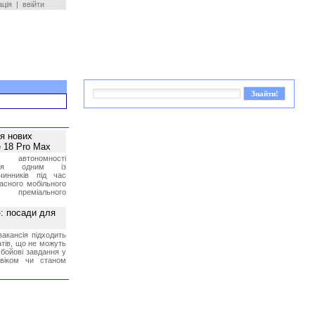
ація
|
ввійти
ея нових
 18 Pro Max
 автономності
ться одним із
чинників під час
асного мобільного
 преміального
»: посади для
акансія підходить
тів, що не можуть
бойові завдання у
 віком чи станом