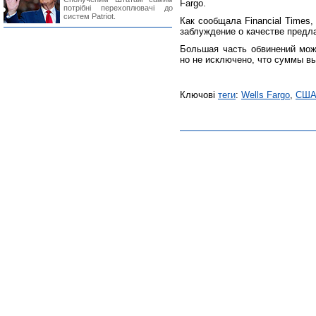
Fargo.
потрібні перехоплювачі до
систем Patriot.
Как сообщала Financial Times
заблуждение о качестве предл
Большая часть обвинений мож
но не исключено, что суммы в
Ключові
теги
:
Wells Fargo
,
СШ