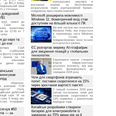
корпоративні закупівлі в
, - до $51,2 млрд,
магазинах мережі за безготівковим
Національний банк
розрахунком через корпоративний баланс,
У) у п'ятницю.
повідомила пресслужба компанії.
 довідковий
Microsoft розширила можливості
н/$1
Windows 11: біометричний вхід став
й курс гривні до
доступним на більшій кількості ПК
а США на
Ми вже писали про оновлення
ському валютному
Windows Hello, яке очікується
ом на 12:00 кч 7
в серпневому патчі Windows
 року.
11. Схоже, за
я до євро та
повідомленнями, воно почало
 до єни
розгортатися раніше.
ЄС розгортає мережу AI-гігафабрик
долара США
ься стабільним
для зміцнення позицій у глобальних
а фунта стерлінгів
технологіях
ю вранці на тлі
Єврокомісія прагне створити
ння ключових
власну інфраструктуру
них даних щодо
штучного інтелекту, яка має
почати функціонувати до
аїнських
середини 2028 року
 анонсував
Чіпи для смартфонів втрачають
 млрд
попит: поставки скоротилися на 15%
ька оборонно-
через зростання вартості пам’яті
чна компанія ТОВ
дастрі" (Vyriy
У першій половині 2026 року
 здійснює дебютний
світові постачання чипів для
гацій серії "А" на
смартфонів скоротилися на
 суму 5 млрд грн.
15% порівняно з аналогічним
ство Інтерфакс-
періодом торік.
Китайські розробники створили
 сягнув ₴50
батарею для електромобілів із
тів — за
зарядкою до 70% менш ніж за 4