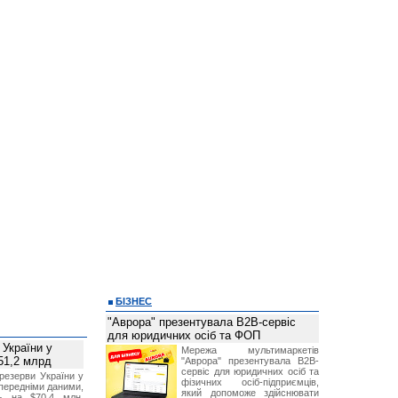
БІЗНЕС
"Аврора" презентувала B2B-сервіс
для юридичних осіб та ФОП
 України у
Мережа мультимаркетів
51,2 млрд
"Аврора" презентувала B2B-
сервіс для юридичних осіб та
резерви України у
фізичних осіб-підприємців,
опередніми даними,
який допоможе здійснювати
ь на $70,4 млн,