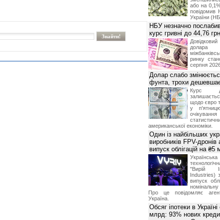
або на 0,1%
повідомив 
України (НБ
НБУ незначно послабив
курс гривні до 44,76 гр
Довідкови
долар
міжбанків
ринку стан
серпня 2026
Долар слабо змінюєтьс
фунта, трохи дешевшає
Курс 
залишаєт
щодо євро т
у п'ятниц
очікува
статистич
американської економіки.
Один із найбільших укр
виробників FPV-дронів
випуск облігацій на ₴5
Українс
технологі
"Вирій Ін
Industries)
випуск облі
номінальну
Про це повідомляє агент
Україна.
Обсяг іпотеки в Україні
млрд: 93% нових креди