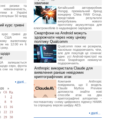
хвилини
єнні ризики та
Китайський автовиробник
 невизначеність,
Hongqi, преміальний бренд
отеки в Україні
концерну China FAW Group,
 сягнувши 50 млрд
представив результати
випробувань нового
й курс гривні
прототипу акумулятора для
електромобілів із надшвидкою зарядкою.
Смартфони на Android можуть
й курс гривні до
здорожчати через нову цінову
а США на
ському валютному
політику Qualcomm
ом на 12:00 кч 6
Qualcomm поки не розкрила,
 року.
наскільки подорожчають чіпи,
 щодо
але для покупців це означає
одне: усі Android-пристрої на
ют
чіпах Snapdragon неминуче
А залишається
подорожчають.
 щодо євро, фунта
Anthropic використала Claude для
та єни на торгах у
виявлення раніше невідомих
криптографічних атак
Компанія Anthropic
•
далі...
повідомила, що її модель
Claude Mythos Preview
026 »
допомогла знайти нові
т
Сб
Нд
способи атак на два
1
2
криптографічні алгоритми -
постквантову схему цифрового підпису HAWK
7
8
9
та спрощену версію шифру AES.
4
15
16
1
22
23
•
далі...
8
29
30