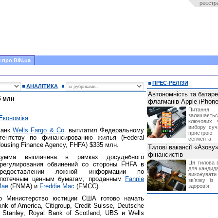
реєстр
 про BIN.ua
ПРЕС-РЕЛІЗИ
АНАЛІТИКА
Автономність та батар
5 млн
флагманів Apple iPhone
Питання
залишає
Економіка
ключових 
вибору суч
Банк
Wells Fargo & Co
. выплатил Федеральному
пристрою
гентству по финансированию жилья (Federal
сегмента.
ousing Finance Agency, FHFA) $335 млн.
Тилові вакансії «Азову
фінансистів
Сумма выплачена в рамках досудебного
Ця тилова в
регулирования обвинений со стороны FHFA в
для кандида
предоставлении ложной информации по
виконувати 
потечным ценным бумагам, проданным
Fannie
звʼязку із
Mae
(FNMA) и
Freddie Mac
(FMCC).
здоровʼя.
то Министерство юстиции США готово начать
 of America, Citigroup, Credit Suisse, Deutsche
Stanley, Royal Bank of Scotland, UBS и Wells