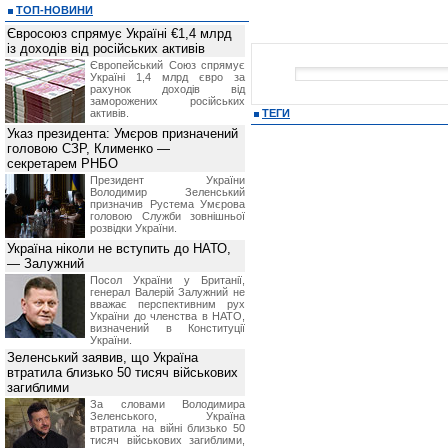
ТОП-НОВИНИ
Євросоюз спрямує Україні €1,4 млрд
із доходів від російських активів
Європейський Союз спрямує
Україні 1,4 млрд євро за
рахунок доходів від
заморожених російських
активів.
ТЕГИ
Указ президента: Умєров призначений
головою СЗР, Клименко —
секретарем РНБО
Президент України
Володимир Зеленський
призначив Pустема Умєрова
головою Служби зовнішньої
розвідки України.
Україна ніколи не вступить до НАТО,
— Залужний
Посол України у Британії,
генерал Валерій Залужний не
вважає перспективним рух
України до членства в НАТО,
визначений в Конституції
України.
Зеленський заявив, що Україна
втратила близько 50 тисяч військових
загиблими
За словами Володимира
Зеленського, Україна
втратила на війні близько 50
тисяч військових загиблими,