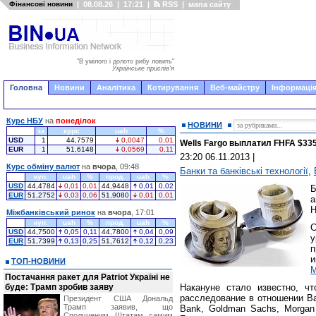
Фінансові новини
|
08.08.26
|
17:21
|
RSS
|
мапа сайту
"В умілого і долото рибу ловить"
Українське прислів'я
Головна
Новини
Аналітика
Котирування
Веб-майстру
Інформація
Курс НБУ
на
понеділок
НОВИНИ
за
курс
uah
%
USD
1
44,7579
0,0047
0,01
Wells Fargo выплатил FHFA $33
EUR
1
51,6148
0,0569
0,11
23:20 06.11.2013
|
Курс обміну валют
на
вчора
, 09:48
Банки та банківські технології
,
куп.
uah
%
прод.
uah
%
USD
44,4784
0,01
0,01
44,9448
0,01
0,02
EUR
51,2752
0,03
0,06
51,9080
0,01
0,01
а
H
Міжбанківський ринок
на
вчора
, 17:01
куп.
uah
%
прод.
uah
%
USD
44,7500
0,05
0,11
44,7800
0,04
0,09
у
EUR
51,7399
0,13
0,25
51,7612
0,12
0,23
и
ТОП-НОВИНИ
Постачання ракет для Patriot Україні не
буде: Трамп зробив заяву
Накануне стало известно, ч
расследование в отношении Bank
Президент США Дональд
Трамп заявив, що
Bank, Goldman Sachs, Morgan 
Сполученим Штатам самим