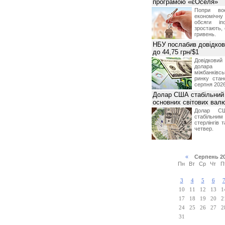
програмою «єОселя»
Попри во
економічну
обсяги іп
зростають,
гривень.
НБУ послабив довідкови
до 44,75 грн/$1
Довідкови
долар
міжбанків
ринку стан
серпня 2026
Долар США стабільний
основних світових вал
Долар СШ
стабільним
стерлінгів 
четвер.
«
Серпень 2
Пн
Вт
Ср
Чт
П
3
4
5
6
10
11
12
13
1
17
18
19
20
2
24
25
26
27
2
31