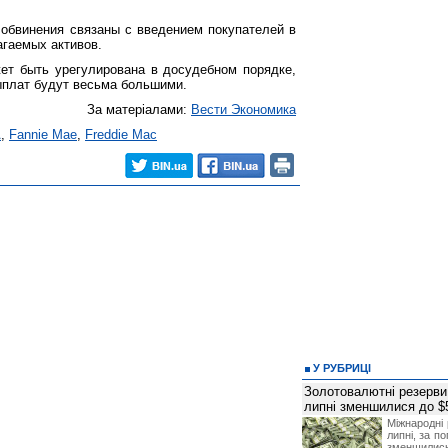
, обвинения связаны с введением покупателей в
агаемых активов.
ет быть урегулирована в досудебном порядке,
ыплат будут весьма большими.
За матеріалами:
Вести Экономика
А
,
Fannie Mae
,
Freddie Mac
У РУБРИЦІ
Золотовалютні резерви
липні зменшилися до $
Міжнародні 
липні, за п
зменшилис