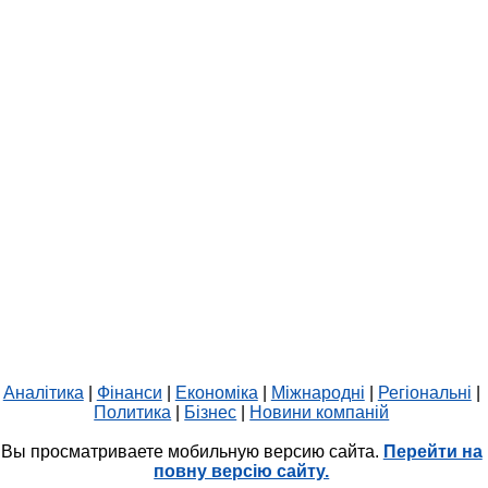
Аналітика
|
Фінанси
|
Економіка
|
Міжнародні
|
Регіональні
|
Политика
|
Бізнес
|
Новини компаній
Вы просматриваете мобильную версию сайта.
Перейти на
повну версію сайту.