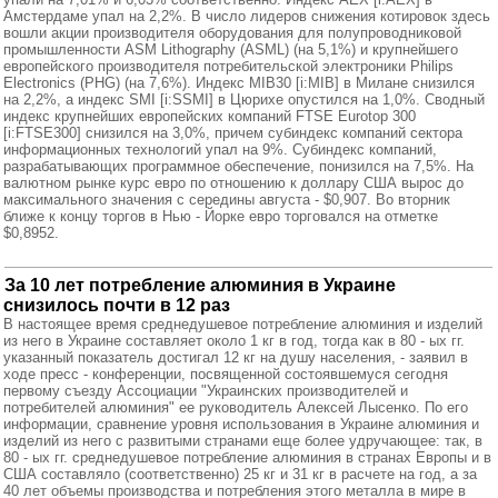
Амстердаме упал на 2,2%. В число лидеров снижения котировок здесь
вошли акции производителя оборудования для полупроводниковой
промышленности ASM Lithography (ASML) (на 5,1%) и крупнейшего
европейского производителя потребительской электроники Philips
Electronics (PHG) (на 7,6%). Индекс MIB30 [i:MIB] в Милане снизился
на 2,2%, а индекс SMI [i:SSMI] в Цюрихе опустился на 1,0%. Сводный
индекс крупнейших европейских компаний FTSE Eurotop 300
[i:FTSE300] снизился на 3,0%, причем субиндекс компаний сектора
информационных технологий упал на 9%. Субиндекс компаний,
разрабатывающих программное обеспечение, понизился на 7,5%. На
валютном рынке курс евро по отношению к доллару США вырос до
максимального значения с середины августа - $0,907. Во вторник
ближе к концу торгов в Нью - Йорке евро торговался на отметке
$0,8952.
За 10 лет потребление алюминия в Украине
снизилось почти в 12 раз
В настоящее время среднедушевое потребление алюминия и изделий
из него в Украине составляет около 1 кг в год, тогда как в 80 - ых гг.
указанный показатель достигал 12 кг на душу населения, - заявил в
ходе пресс - конференции, посвященной состоявшемуся сегодня
первому съезду Ассоциации "Украинских производителей и
потребителей алюминия" ее руководитель Алексей Лысенко. По его
информации, сравнение уровня использования в Украине алюминия и
изделий из него с развитыми странами еще более удручающее: так, в
80 - ых гг. среднедушевое потребление алюминия в странах Европы и в
США составляло (соответственно) 25 кг и 31 кг в расчете на год, а за
40 лет объемы производства и потребления этого металла в мире в