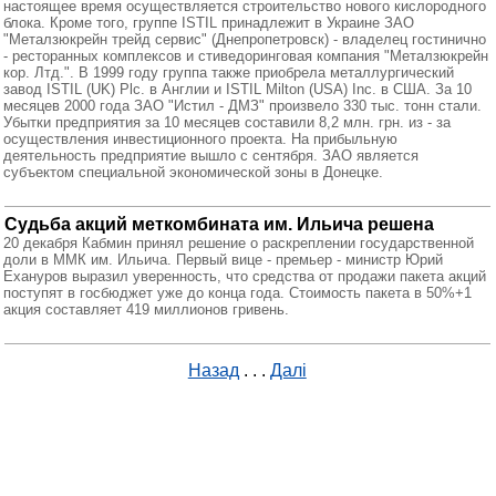
настоящее время осуществляется строительство нового кислородного
блока. Кроме того, группе ISTIL принадлежит в Украине ЗАО
"Металзюкрейн трейд сервис" (Днепропетровск) - владелец гостинично
- ресторанных комплексов и стиведоринговая компания "Металзюкрейн
кор. Лтд.". В 1999 году группа также приобрела металлургический
завод ISTIL (UK) Plc. в Англии и ISTIL Milton (USA) Inc. в США. За 10
месяцев 2000 года ЗАО "Истил - ДМЗ" произвело 330 тыс. тонн стали.
Убытки предприятия за 10 месяцев составили 8,2 млн. грн. из - за
осуществления инвестиционного проекта. На прибыльную
деятельность предприятие вышло с сентября. ЗАО является
субъектом специальной экономической зоны в Донецке.
Судьба акций меткомбината им. Ильича решена
20 декабря Кабмин принял решение о раскреплении государственной
доли в ММК им. Ильича. Первый вице - премьер - министр Юрий
Ехануров выразил уверенность, что средства от продажи пакета акций
поступят в госбюджет уже до конца года. Стоимость пакета в 50%+1
акция составляет 419 миллионов гривень.
Назад
. . .
Далі