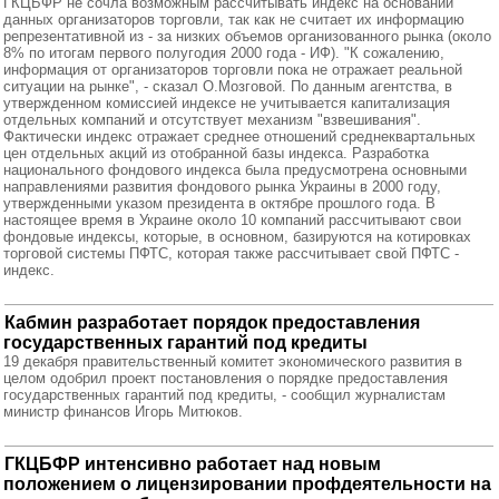
ГКЦБФР не сочла возможным рассчитывать индекс на основании
данных организаторов торговли, так как не считает их информацию
репрезентативной из - за низких объемов организованного рынка (около
8% по итогам первого полугодия 2000 года - ИФ). "К сожалению,
информация от организаторов торговли пока не отражает реальной
ситуации на рынке", - сказал О.Мозговой. По данным агентства, в
утвержденном комиссией индексе не учитывается капитализация
отдельных компаний и отсутствует механизм "взвешивания".
Фактически индекс отражает среднее отношений среднеквартальных
цен отдельных акций из отобранной базы индекса. Разработка
национального фондового индекса была предусмотрена основными
направлениями развития фондового рынка Украины в 2000 году,
утвержденными указом президента в октябре прошлого года. В
настоящее время в Украине около 10 компаний рассчитывают свои
фондовые индексы, которые, в основном, базируются на котировках
торговой системы ПФТС, которая также рассчитывает свой ПФТС -
индекс.
Кабмин разработает порядок предоставления
государственных гарантий под кредиты
19 декабря правительственный комитет экономического развития в
целом одобрил проект постановления о порядке предоставления
государственных гарантий под кредиты, - сообщил журналистам
министр финансов Игорь Митюков.
ГКЦБФР интенсивно работает над новым
положением о лицензировании профдеятельности на