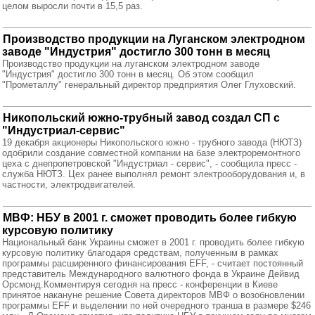
целом выросли почти в 15,5 раз.
Производство продукции на Луганском электродном
заводе "Индустрия" достигло 300 тонн в месяц
Производство продукции на луганском электродном заводе
"Индустрия" достигло 300 тонн в месяц. Об этом сообщил
"Прометаллу" генеральный директор предприятия Олег Глуховский.
Никопольский южно-трубный завод создал СП с
"Индустриал-сервис"
19 декабря акционеры Никопольского южно - трубного завода (НЮТЗ)
одобрили создание совместной компании на базе электроремонтного
цеха с днепропетровской "Индустриал - сервис", - сообщила пресс -
служба НЮТЗ. Цех ранее выполнял ремонт электрооборудования и, в
частности, электродвигателей.
МВФ: НБУ в 2001 г. сможет проводить более гибкую
курсовую политику
Национальный банк Украины сможет в 2001 г. проводить более гибкую
курсовую политику благодаря средствам, полученным в рамках
программы расширенного финансирования EFF, - считает постоянный
представитель Международного валютного фонда в Украине Дейвид
Орсмонд.Комментируя сегодня на пресс - конференции в Киеве
принятое накануне решение Совета директоров МВФ о возобновлении
программы EFF и выделении по ней очередного транша в размере $246