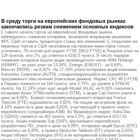
В среду торги на европейских фондовых рынках
закончились резким снижением основных индексов
С самого начала торгов на европейских фондовых рынках
наблюдалось снижение котировок, вызванное вчерашним решением
ФРС США оставить процентную ставку без изменений. С открытием же
биржевых торгов в США негативные настроения инвесторов только
усилились. По итогам дня индекс FTSE 100 [i:FTSE] в Лондоне упал на
129 пунктов, или 2%, до отметки в 6181,5 пункта. В число лидеров
снижения котировок вошли акции производителя чипов ARM Holdings
(ARMHY) - их курс упал на 13,58%, Energis (ENGSY) - на 8,64%,
Marconi (MONI) - на 8,42%. На 17,19% упали котировки акций компании
Autonomy Corporation (AUTN), специализирующейся на разработке
программного обеспечения (поисковые движки). Индекс CAC 40 [i:FCHI]
в Париже понизился на 164 пункта, или 2,75%, до уровня в 5794,92
пункта. На 12,24% упал курс акций Alcatel (ALA), на 8,16% снизились
котировки бумаг STMicroelectronics (STM), а акции Cap Gemini упали в
цене на 6,56%. Бумаги телекоммуникационного оператора France
Telecom (FTE) подешевели на 4,82%. На общем негативном фоне на
4,14% выросли в цене акции EADS, участвующей в проекте нового
европейского суперлайнера A380. Во Франкфурте индекс Xetra Dax
[i:GDAXI] снизился на 162 пункта, или 2,5%, до отметки в 6317,61
пункта. Акции компании Sap (SAP), крупнейшего европейского
разработчика ПО, упали в цене на 8,89%, котировки акций Epcos (EPC)
снизились на 8,20%, а бумаги Deutsche Telekom (DT) упали на 5,01%.
Акции Infineon Technologies (IFX) и ее материнской компании Siemens
упали на 7,01% и 6,03% соответственно. Индекс AEX [i:AEX] в