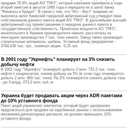
продажи 78,9% акций АО "ПФЗ", которые компания приобрела в ходе
второй эмиссии в августе 1995 года и передала их в залог банку
"Финансы и Кредит". В связи с тем, что "Ист - Вест" вовремя не
выкупила залог Киевский городской арбитражный суд утвердил банк
собственником данного пакета акций АО "ПФЗ". В дальнейшем высший
арбитражный суд принял решение о передаче данного пакета в
государственную собственность. Проектные мощности АО "ПФЗ",
монопольного в Украине производителя никеля, рассчитаны на
ежегодное производство 7 тыс. тонн никеля. Завод также производит
строительные материалы, щебень. Уставный фонд предприятия -
3768,636 тыс. грн., номинал акции - 0,25 грн.
В 2001 году "Укрнефть" планирует на 3% снизить
добычу нефти
В 2001 году "Укрнефть" планирует добыть 2 млн. 732,2 тыс. тонн
нефти с конденсатом, снизив добычу на 3% (в этом году планируется
добыть 2 млн. 860 тыс. тонн). На 2% планируется снизить добычу газа
- до 3 млрд. 073,2 млн. куб. м.
Украина будет продавать акции через ADR пакетами
до 10% уставного фонда
Пакет акций украинских эмитентов, который будет одноразово
предлагаться для продажи на зарубежных рынках с использованием
механизма депозитарных расписок, не должен превышать 10%
уставного фонда.