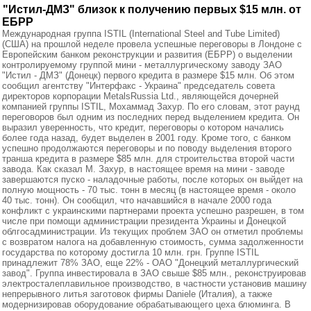
"Истил-ДМЗ" близок к получению первых $15 млн. от
ЕБРР
Международная группа ISTIL (International Steel and Tube Limited)
(США) на прошлой неделе провела успешные переговоры в Лондоне с
Европейским банком реконструкции и развития (ЕБРР) о выделении
контролируемому группой мини - металлургическому заводу ЗАО
"Истил - ДМЗ" (Донецк) первого кредита в размере $15 млн. Об этом
сообщил агентству "Интерфакс - Украина" председатель совета
директоров корпорации MetalsRussia Ltd., являющейся дочерней
компанией группы ISTIL, Мохаммад Захур. По его словам, этот раунд
переговоров был одним из последних перед выделением кредита. Он
выразил уверенность, что кредит, переговоры о котором начались
более года назад, будет выделен в 2001 году. Кроме того, с банком
успешно продолжаются переговоры и по поводу выделения второго
транша кредита в размере $85 млн. для строительства второй части
завода. Как сказал М. Захур, в настоящее время на мини - заводе
завершаются пуско - наладочные работы, после которых он выйдет на
полную мощность - 70 тыс. тонн в месяц (в настоящее время - около
40 тыс. тонн). Он сообщил, что начавшийся в начале 2000 года
конфликт с украинскими партнерами проекта успешно разрешен, в том
числе при помощи администрации президента Украины и Донецкой
облгосадминистрации. Из текущих проблем ЗАО он отметил проблемы
с возвратом налога на добавленную стоимость, сумма задолженности
государства по которому достигла 10 млн. грн. Группе ISTIL
принадлежит 78% ЗАО, еще 22% - ОАО "Донецкий металлургический
завод". Группа инвестировала в ЗАО свыше $85 млн., реконструировав
электросталеплавильное производство, в частности установив машину
непрерывного литья заготовок фирмы Daniele (Италия), а также
модернизировав оборудование обрабатывающего цеха блюминга. В