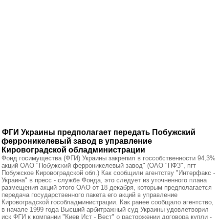
ФГИ Украины предполагает передать Побужский
ферроникелевый завод в управление
Кировоградской обладминистрации
Фонд госимущества (ФГИ) Украины закрепил в госсобственности 94,3%
акций ОАО "Побужский ферроникелевый завод" (ОАО "ПФЗ", пгт
Побужское Кировоградской обл.) Как сообщили агентству "Интерфакс -
Украина" в пресс - службе Фонда, это следует из уточненного плана
размещения акций этого ОАО от 18 декабря, которым предполагается
передача государственного пакета его акций в управление
Кировоградской гособладминистрации. Как ранее сообщало агентство,
в начале 1999 года Высший арбитражный суд Украины удовлетворил
иск ФГИ к компании "Киев Ист - Вест" о расторжении договора купли -