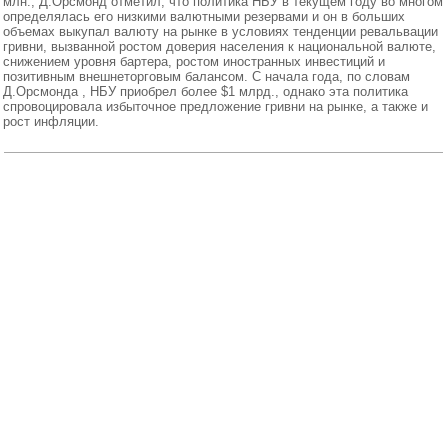
млн., Д.Орсмонд отметил, что политика НБУ в текущем году во многом
определялась его низкими валютными резервами и он в больших
объемах выкупал валюту на рынке в условиях тенденции ревальвации
гривни, вызванной ростом доверия населения к национальной валюте,
снижением уровня бартера, ростом иностранных инвестиций и
позитивным внешнеторговым балансом. С начала года, по словам
Д.Орсмонда , НБУ приобрел более $1 млрд., однако эта политика
спровоцировала избыточное предложение гривни на рынке, а также и
рост инфляции.