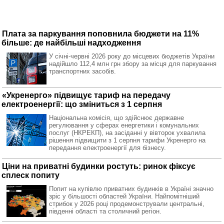
Плата за паркування поповнила бюджети на 11%
більше: де найбільші надходження
У січні-червні 2026 року до місцевих бюджетів України
надійшло 112,4 млн грн збору за місця для паркування
транспортних засобів.
«Укренерго» підвищує тариф на передачу
електроенергії: що зміниться з 1 серпня
Національна комісія, що здійснює державне
регулювання у сферах енергетики і комунальних
послуг (НКРЕКП), на засіданні у вівторок ухвалила
рішення підвищити з 1 серпня тарифи Укренерго на
передання електроенергії для бізнесу.
Ціни на приватні будинки ростуть: ринок фіксує
сплеск попиту
Попит на купівлю приватних будинків в Україні значно
зріс у більшості областей України. Найпомітніший
стрибок у 2026 році продемонстрували центральні,
південні області та столичний регіон.