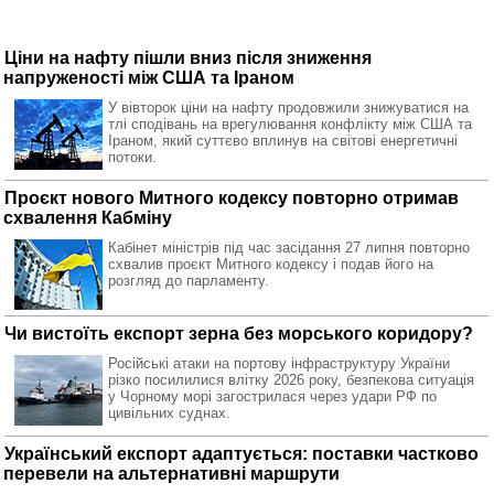
Ціни на нафту пішли вниз після зниження
напруженості між США та Іраном
У вівторок ціни на нафту продовжили знижуватися на
тлі сподівань на врегулювання конфлікту між США та
Іраном, який суттєво вплинув на світові енергетичні
потоки.
Проєкт нового Митного кодексу повторно отримав
схвалення Кабміну
Кабінет міністрів під час засідання 27 липня повторно
схвалив проєкт Митного кодексу і подав його на
розгляд до парламенту.
Чи вистоїть експорт зерна без морського коридору?
Російські атаки на портову інфраструктуру України
різко посилилися влітку 2026 року, безпекова ситуація
у Чорному морі загострилася через удари РФ по
цивільних суднах.
Український експорт адаптується: поставки частково
перевели на альтернативні маршрути