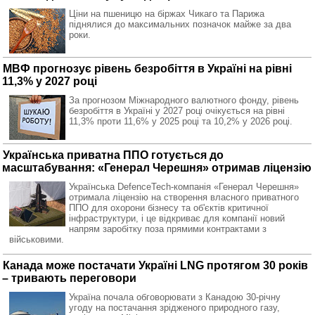
Ціни на пшеницю на біржах Чикаго та Парижа
піднялися до максимальних позначок майже за два
роки.
МВФ прогнозує рівень безробіття в Україні на рівні
11,3% у 2027 році
За прогнозом Міжнародного валютного фонду, рівень
безробіття в Україні у 2027 році очікується на рівні
11,3% проти 11,6% у 2025 році та 10,2% у 2026 році.
Українська приватна ППО готується до
масштабування: «Генерал Черешня» отримав ліцензію
Українська DefenceTech-компанія «Генерал Черешня»
отримала ліцензію на створення власного приватного
ППО для охорони бізнесу та об'єктів критичної
інфраструктури, і це відкриває для компанії новий
напрям заробітку поза прямими контрактами з
військовими.
Канада може постачати Україні LNG протягом 30 років
– тривають переговори
Україна почала обговорювати з Канадою 30-річну
угоду на постачання зрідженого природного газу,