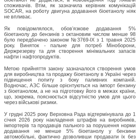
споживачів. Втім, як зазначила керівник комунікацій
SOCAR, на роботу двигуна додавання біоетанолу ніяк
не впливає.
Як повідомлялося, обов'язкове додавання 5%
біоетанолу до бензинів з октановим числом менше 98
було передбачено законом №3769-IX з 1 травня 2025
року. Виняток - пальне для потреб Міноборони,
Держрезерву та для створення мінімальних запасів
нафти і нафтопродуктів.
Метою прийняття закону зазначалося створення умов
для виробництва та продажу біоетанолу в Україні через
підвищення попиту з боку паливних компаній.
Водночас, АЗС більше орієнтуються на імпорт бензину
з біоетанолом, а не на підготовку його в межах країни,
що, зокрема, пояснюється відсутністю умов для цього
через військові ризики.
У грудні 2025 року Верховна Рада відтермінувала до 1
січня 2026 року накладення штрафів на виробників,
імпортерів та продавців пального за порушення норми
додавання не менше 5% біоетанолу у бензини
автомобільні, фактично дозволивши продавати їх без