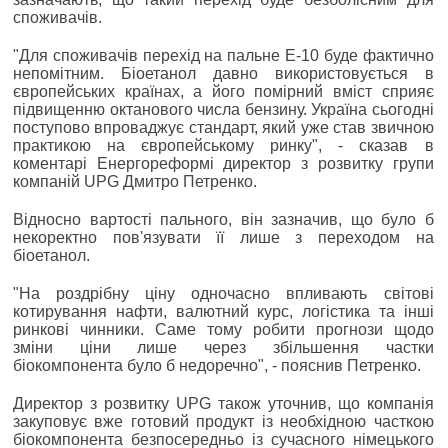
споживачів.
"Для споживачів перехід на пальне Е-10 буде фактично
непомітним. Біоетанол давно використовується в
європейських країнах, а його помірний вміст сприяє
підвищенню октанового числа бензину. Україна сьогодні
поступово впроваджує стандарт, який уже став звичною
практикою на європейському ринку", - сказав в
коментарі Енергореформі директор з розвитку групи
компаній UPG Дмитро Петренко.
Відносно вартості пального, він зазначив, що було б
некоректно пов'язувати її лише з переходом на
біоетанол.
"На роздрібну ціну одночасно впливають світові
котирування нафти, валютний курс, логістика та інші
ринкові чинники. Саме тому робити прогнози щодо
зміни ціни лише через збільшення частки
біокомпонента було б недоречно", - пояснив Петренко.
Директор з розвитку UPG також уточнив, що компанія
закуповує вже готовий продукт із необхідною часткою
біокомпонента безпосередньо із сучасного німецького