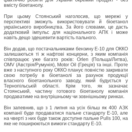
вмісту біоетанолу.
При цьому Стоянський наголосив, що мережі у
перспективі зможуть використовувати й біоетанол
українського виробництва. За його словами, це дасть
додатковий імпульс для національного АПК і може
навіть дещо здешевити вартість пального.
Він додав, що постачальниками бензину Е-10 для ОККО
залишаються ті ж нафтові концерни, з яким компанія
співпрацює уже багато років: Orlen (Польща/Литва),
OMV (Австрія/Румунія), Motor Oil (Греція) та інші. Проте
вже з наступного року ОККО планує повністю закривати
свою потребу в біоетанолі за рахунок продукції
власного біоетанольного заводу, який будується у
Тернопільській області. Крім того, як зазначає
Стоянський, частину готового біоетанолу компанія
продаватиме на внутрішньому чи зовнішньому ринках.
Він запевнив, що з 1 липня на усіх більш як 400 АЗК
компанії буде продаватися пальне стандарту Е-10, але
на чверті з них буде також доступне пальне Pulls 100, на
яке не поширюються вимоги стандарту Е-10.