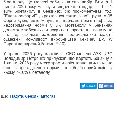
біоетанолу. Це мережі робили на свій вибір. Втім, з 1
липня 2026 року має бути введений стандарт Е-10 - 7-
10% біоетанолу в бензинах. Як прокоментував тоді
"Енергореформі" директор консалтингової групи А-95
Сергій Куюн, відтермінування парламентом штрафів за
недотримання норми у 5% біоетанолу у бензинах
допоможе забезпечити покритиття зростання попиту на
пальне, оскільки закордонні постачальники мають
обмежені можливості виробництва бензину Е-5 (у
Європі поширений бензин Е-10).
У травні 2026 року власник і СЕО мережі АЗК UPG
Володимир Петренко припускав, що вартість бензину з
1 липня 2026 року може зрости орієнтовно на 4 грн/л на
фоні запровадження норми про обов'язковий вміст у
ньому 7-10% біоетанолу.
Ще:
Нафта, бензин, автогаз