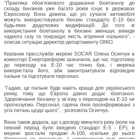
"Практика обов'язкового додавання біоетанолу до
складу бензинів уже багато років існує в державах
Євросоюзу. Вона довела, що усі сучасні автомобілі
можуть використовувати бензин стандарту Е-10 без
будь-яких додаткових модифікацій. До того ж
використання біоетанолу в бензині зменшує викиди
чадного газу та покращує якість згоряння пального", -
описав ситуацію директор департаменту ОККО.
Керівник пресслужби мережі SOCAR Олена Осипчук в
коментарі Енергореформі зазначила, що час підготовку
до переходу на Е-10 час точно був, і мережа
використала його, аби законтрактувати відповідне
пальне та підготувати персонал.
"Гадаю, це пальне буде навіть краще для українського
ринку, тому що Європа давно додає біоетанол.
Здорожчання бензину у зв'язку з переходом на Е-10 не
прогнозуємо. Персонал, гаряча лінія проінформовані з
усіх питань щодо цього", - розповіла Осипчук.
Вона також додала, що з досвіду минулого року (коли на
певний період було введено стандарт Е-5 - ЕР), в
мережі зростали продажі А-100, оскільки до нього
біоетанол не додається, а нововедення тоді лякали