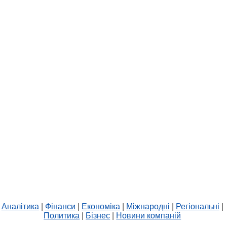
Аналітика
|
Фінанси
|
Економіка
|
Міжнародні
|
Регіональні
|
Политика
|
Бізнес
|
Новини компаній