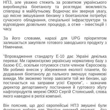
НПЗ, але уважно стежить за розвитком українського
виробництва біоетанолу та розглядає можливість
співпраці в майбутньому. Водночас він звернув увагу,
що якісне змішування бензину з біоетанолом потребує
сучасного обладнання, спеціальної інфраструктури та
відповідних дозвільних процедур, а отже - інвестицій і
часу.
За його словами, наразі для UPG пріоритетом
залишається закупівля готового заводського продукту з
Німеччини.
"Впровадження стандарту Е-10 дає Україні декілька
переваг. Ми гармонізуємо українську нормативну базу з
базою ЄС, оскільки готуємося стати членом Євросоюзу.
Ми робимо внесок у збереження екології планети, бо
додавання біоетанолу до пального зменшує парникові
викиди. Ми зможемо тепер завозити той же бензин, що
постачається на заправки усієї Європи", - зазначив
директор департаменту постачання й гуртового збуту
нафтопродуктів мережі ОККО Сергій Стоянський, слова
якого наведені в релізі компанії.
Він пояснив, що досі європейські НПЗ змушені були
фактично робити для України окремий продукт - без