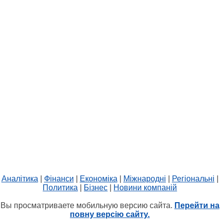
Аналітика
|
Фінанси
|
Економіка
|
Міжнародні
|
Регіональні
|
Политика
|
Бізнес
|
Новини компаній
Вы просматриваете мобильную версию сайта.
Перейти на
повну версію сайту.