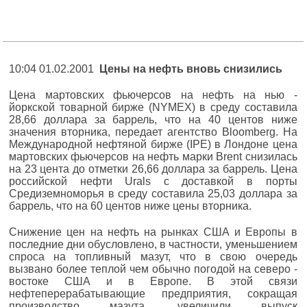
10:04 01.02.2001
Цены на нефть вновь снизились
Цена мартовских фьючерсов на нефть на нью -
йоркской товарной бирже (NYMEX) в среду составила
28,66 доллара за баррель, что на 40 центов ниже
значения вторника, передает агентство Bloomberg. На
Международной нефтяной бирже (IPE) в Лондоне цена
мартовских фьючерсов на нефть марки Brent снизилась
на 23 цента до отметки 26,66 доллара за баррель. Цена
российской нефти Urals с доставкой в порты
Средиземноморья в среду составила 25,03 доллара за
баррель, что на 60 центов ниже цены вторника.
Снижение цен на нефть на рынках США и Европы в
последние дни обусловлено, в частности, уменьшением
спроса на топливный мазут, что в свою очередь
вызвано более теплой чем обычно погодой на северо -
востоке США и в Европе. В этой связи
нефтеперерабатывающие предприятия, сокращая
производство мазута, увеличили выпуск