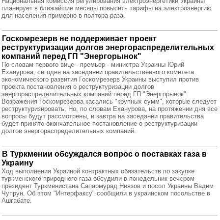
Национальная комиссия регулирования электроэнергетики Украины
планирует в ближайшие месяцы повысить тарифы на электроэнергию
для населения примерно в полтора раза.
Госкомрезерв не поддерживает проект
реструктуризации долгов энергораспределительных
компаний перед ГП "Энергорынок"
По словам первого вице - премьер - министра Украины Юрий
Еханурова, сегодня на заседании правительственного комитета
экономического развития Госкомрезерв Украины выступил против
проекта постановления о реструктуризации долгов
энергораспределительных компаний перед ГП "Энергорынок".
Возражения Госкомрезерва касались "крупных сумм", которые следует
реструктуризировать. Но, по словам Еханурова, на протяжении дня все
вопросы будут рассмотрены, и завтра на заседании правительства
будет принято окончательное постановление о реструктуризации
долгов энергораспределительных компаний.
В Туркмении обсуждался вопрос о поставках газа в
Украину
Ход выполнения Украиной контрактных обязательств по закупке
туркменского природного газа обсудили в понедельник вечером
президент Туркменистана Сапармурад Ниязов и посол Украины Вадим
Чупрун. Об этом "Интерфаксу" сообщили в украинском посольстве в
Ашгабате.