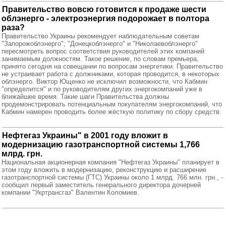
Правительство вовсю готовится к продаже шести
облэнерго - электроэнергия подорожает в полтора
раза?
Правительство Украины рекомендует наблюдательным советам
"Запорожоблэнерго"; "Донецкоблэнерго" и "Николаевоблэнерго"
пересмотреть вопрос соответствия руководителей этих компаний
занимаемым должностям. Такое решение, по словам премьера,
принято сегодня на совещании по вопросам энергетики. Правительство
не устраивает работа с должниками, которая проводится, в некоторых
облэнерго. Виктор Ющенко не исключил возможности, что Кабмин
"определится" и по руководителям других энергокомпаний уже в
ближайшее время. Такие шаги Правительства должны
продемонстрировать потенциальным покупателям энергокомпаний, что
Кабмин намерен проводить более жёсткую политику по сбору средств.
Нефтегаз Украины" в 2001 году вложит в
модернизацию газотранспортной системы 1,766
млрд. грн.
Национальная акционерная компания "Нефтегаз Украины" планирует в
этом году вложить в модернизацию, реконструкцию и расширение
газотранспортной системы (ГТС) Украины около 1 млрд. 766 млн. грн., -
сообщил первый заместитель генерального директора дочерней
компании "Укртрансгаз" Валентин Коломиев.