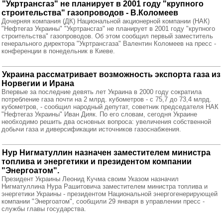
"Укртрансгаз" не планирует в 2001 году "крупного
строительства" газопроводов - В.Коломеев
Дочерняя компания (ДК) Национальной акционерной компании (НАК)
"Нефтегаз Украины" "Укртрансгаз" не планирует в 2001 году "крупного
строительства" газопроводов. Об этом сообщил первый заместитель
генерального директора "Укртрансгаза" Валентин Коломеев на пресс -
конференции в понедельник в Киеве.
Украина рассматривает возможность экспорта газа из
Норвегии и Ирана
Впервые за последние девять лет Украина в 2000 году сократила
потребление газа почти на 2 млрд. кубометров - с 75,7 до 73,4 млрд.
кубометров, - сообщил народный депутат, советник председателя НАК
"Нефтегаз Украины" Иван Дияк. По его словам, сегодня Украине
необходимо решить два основных вопроса: увеличения собственной
добычи газа и диверсификации источников газоснабжения.
Нур Нигматуллин назначен заместителем министра
топлива и энергетики и президентом компании
"Энергоатом".
Президент Украины Леонид Кучма своим Указом назначил
Нигматуллина Нура Рашитовича заместителем министра топлива и
энергетики Украины - президентом Национальной энергогенерирующей
компании "Энергоатом", сообщили 29 января в управлении пресс -
службы главы государства.