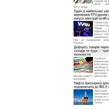
товарів на 
обсяг екс
$24,1 млрд.
Один із найбільших укр
виробників FPV-дронів
випуск облігацій на ₴5
Українс
технологі
"Вирій Ін
Industries)
випуск облі
номінальну
Про це повідомляє агент
Україна.
Дефіциту товарів чере
складів не буде — про
економістів
Російсь
українсь
логістичн
призведут
дефіциту то
зростання 
бренди можуть тимчасово 
магазинів.
Нафта прискорила зрос
подорожчала до $81,6 
Зростанн
прискори
четвер на т
атаки хусит
Ємену.