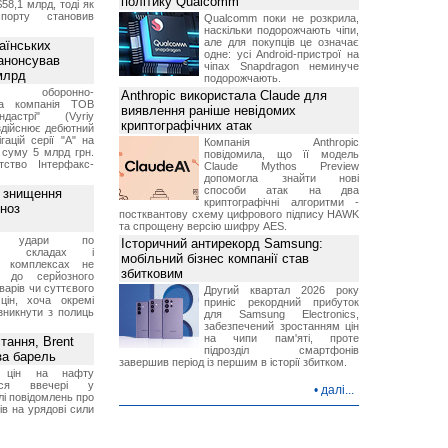
політику Qualcomm
$58,1 млрд, тоді як
порту становив
Qualcomm поки не розкрила,
наскільки подорожчають чіпи,
але для покупців це означає
аїнських
одне: усі Android-пристрої на
 анонсував
чіпах Snapdragon неминуче
 млрд
подорожчають.
ька оборонно-
Anthropic використала Claude для
чна компанія ТОВ
виявлення раніше невідомих
дастрі" (Vyriy
криптографічних атак
 здійснює дебютний
гацій серії "А" на
Компанія Anthropic
 суму 5 млрд грн.
повідомила, що її модель
ство Інтерфакс-
Claude Mythos Preview
допомогла знайти нові
способи атак на два
з знищення
криптографічні алгоритми -
гноз
постквантову схему цифрового підпису HAWK
та спрощену версію шифру AES.
кі удари по
Історичний антирекорд Samsung:
ких складах і
мобільний бізнес компанії став
их комплексах не
збитковим
ь до серйозного
варів чи суттєвого
Другий квартал 2026 року
цін, хоча окремі
приніс рекордний прибуток
зникнути з полиць
для Samsung Electronics,
забезпечений зростанням цін
на чипи пам'яті, проте
тання, Brent
підрозділ смартфонів
за барель
завершив період із першим в історії збитком.
я цін на нафту
лося ввечері у
•
далі...
лі повідомлень про
ів на урядові сили