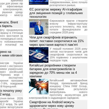
 критичної
повідомленнями, воно почало
ури для різних пір
розгортатися раніше.
б ефективніше
ЄС розгортає мережу AI-гігафабрик
и електроенергію.
 рішення уряду
для зміцнення позицій у глобальних
ем'єр - міністр
технологіях
Єврокомісія прагне створити
чати, Brent
власну інфраструктуру
за барель
штучного інтелекту, яка має
почати функціонувати до
афту продовжують
середини 2028 року
 вранці в п'ятницю
вого зростання за
Чіпи для смартфонів втрачають
попередньої сесії,
попит: поставки скоротилися на 15%
ого побоюваннями
через зростання вартості пам’яті
ї ескалації на
У першій половині 2026 року
рено на
світові постачання чипів для
смартфонів скоротилися на
я ними обігових
15% порівняно з аналогічним
періодом торік.
іністрів України
Китайські розробники створили
ення з екстреного
батарею для електромобілів із
римки українських
через російський
зарядкою до 70% менш ніж за 4
Чорному морі і
хвилини
ня експортних
Китайський автовиробник
ирення програми
Hongqi, преміальний бренд
5-7-9%, повідомив
концерну China FAW Group,
гій Корецький.
представив результати
із початку року
випробувань нового
82 млрд
прототипу акумулятора для
електромобілів із надшвидкою зарядкою.
січня-липня 2026
рообіг України
Смартфони на Android можуть
82,2 млрд. За цей
здорожчати через нову цінову
раїни імпортували