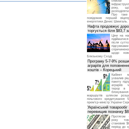
списки
інфраструкт
року, що
розподілят
Про таке
повідомив перший віцепр
енергетики Денис Шмигаль.
Нафта продовжує дорож
торгується біля $83,7 
Ціни на н
підійматися
після суттє
підсумками 
спричинен
щодо ново
Близькому Сході.
Програму 5-7-9% розши
аграріїв для поповненн
коштів – Корецький
Кабінет м
ухвалив ріш
пакету підт
аграріїв 
терор в 
блокуван
маршрутів шляхом розш
пільгового кредитування 
прем'єр-міністр України Сер
Український товарообіг 
перевищив позначку $
Протягом 
року това
становив $
період до к