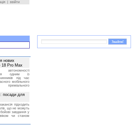
ація
|
ввійти
ея нових
 18 Pro Max
 автономності
ться одним із
чинників під час
асного мобільного
 преміального
»: посади для
акансія підходить
тів, що не можуть
бойові завдання у
 віком чи станом