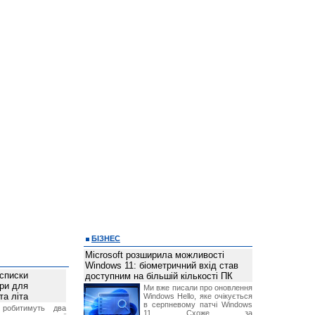
БІЗНЕС
Microsoft розширила можливості
Windows 11: біометричний вхід став
 списки
доступним на більшій кількості ПК
ури для
Ми вже писали про оновлення
та літа
Windows Hello, яке очікується
в серпневому патчі Windows
 робитимуть два
11. Схоже, за