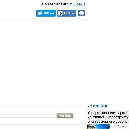
За матеріалами:
MIGnews
У РУБРИЦІ
Уряд запровадить різні
критичної інфраструкт
опалювального сезону 
В Україні