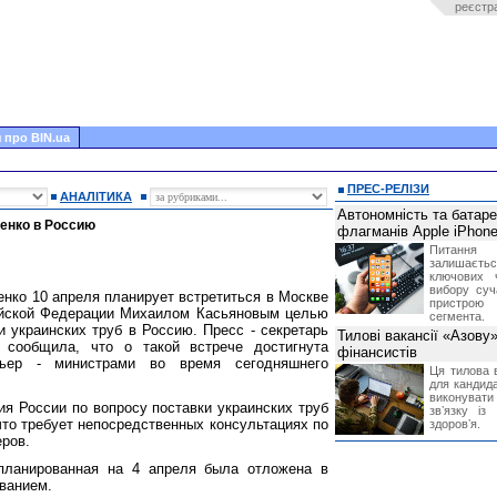
реєстр
 про BIN.ua
ПРЕС-РЕЛІЗИ
АНАЛІТИКА
Автономність та батар
енко в Россию
флагманів Apple iPhone
Питання
залишає
ключових 
вибору суч
нко 10 апреля планирует встретиться в Москве
пристрою
ийской Федерации Михаилом Касьяновым целью
сегмента.
 украинских труб в Россию. Пресс - секретарь
Тилові вакансії «Азову
 сообщила, что о такой встрече достигнута
фінансистів
мьер - министрами во время сегодняшнего
Ця тилова в
для кандида
виконувати 
ия России по вопросу поставки украинских труб
звʼязку із
что требует непосредственных консультациях по
здоровʼя.
еров.
планированная на 4 апреля была отложена в
еванием.