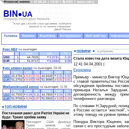
Фінансові новини
|
07.08.26
|
13:30
|
RSS
|
мапа сайту
"Існує два способи стати щасливим: поліпшити
реальність чи знизити очікування"
Джоді Піколт
Головна
Новини
Аналітика
Котирування
Веб-майстру
Інформація
Курс НБУ
на
сьогодні
НОВИНИ
за
курс
uah
%
USD
1
44,7626
0,0731
0,16
Стала известна дата визита Ющ
EUR
1
51,6717
0,0464
0,09
12:41 04.04.2001
|
Курс обміну валют
на
сьогодні
, 09:48
Економіка
куп.
uah
%
прод.
uah
%
USD
44,4784
0,01
0,01
44,9448
0,01
0,02
Премьер - министр Виктор Юще
EUR
51,2752
0,03
0,06
51,9080
0,01
0,01
с главой правительства Росс
обсуждения проблемы поставки
Міжбанківський ринок
на
сьогодні
, 11:06
премьера Наталья Зарудная,
куп.
uah
%
прод.
uah
%
договоренность между пре
USD
44,7500
0,05
0,11
44,7800
0,04
0,09
телефонного разговора.
EUR
51,5743
0,04
0,07
51,5910
0,05
0,10
По словами Н.Зарудной, позиц
ТОП-НОВИНИ
в Россию остается "жесткой", 
Постачання ракет для Patriot Україні не
этому поводу на уровне премь
буде: Трамп зробив заяву
Поездка Виктора Ющенко, за
Президент США Дональд
Трамп заявив, що
связи с его простудным забол
Сполученим Штатам самим