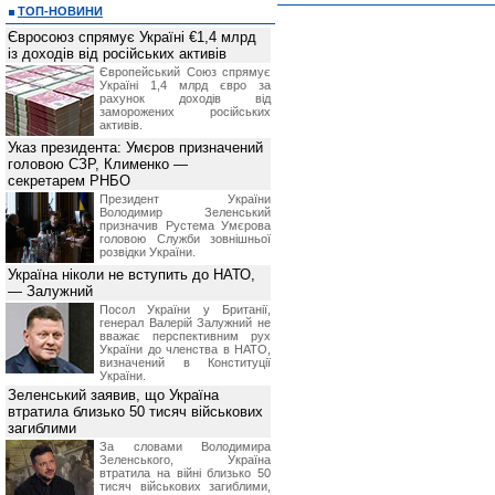
ТОП-НОВИНИ
Євросоюз спрямує Україні €1,4 млрд
із доходів від російських активів
Європейський Союз спрямує
Україні 1,4 млрд євро за
рахунок доходів від
заморожених російських
активів.
Указ президента: Умєров призначений
головою СЗР, Клименко —
секретарем РНБО
Президент України
Володимир Зеленський
призначив Pустема Умєрова
головою Служби зовнішньої
розвідки України.
Україна ніколи не вступить до НАТО,
— Залужний
Посол України у Британії,
генерал Валерій Залужний не
вважає перспективним рух
України до членства в НАТО,
визначений в Конституції
України.
Зеленський заявив, що Україна
втратила близько 50 тисяч військових
загиблими
За словами Володимира
Зеленського, Україна
втратила на війні близько 50
тисяч військових загиблими,