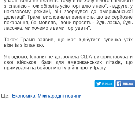
участі, вони не платять. Тому я не хочу нічого спільного
з Іспанією - тож обірвіть усію торгівлю з нею", - вдруге, у
наказовому режимі, він звернувся до американської
делегації. Трамп висловив впевненість, що це серйозне
покарання, бо, мовляв, "вони просять - будь ласка, будь
ласочка, ми хочемо з вами торгувати".
Також Трамп заявив, що має відбутися зупинка усіх
візитів з Іспанією.
Як відомо, Іспанія не дозволила США використовувати
свої військові бази для американських літаків, що
прямували на бойові місії у війні проти Ірану.
Ще:
Економіка
,
Міжнародні новини