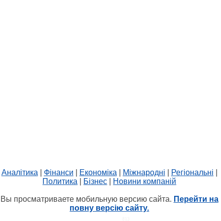
Аналітика
|
Фінанси
|
Економіка
|
Міжнародні
|
Регіональні
|
Политика
|
Бізнес
|
Новини компаній
Вы просматриваете мобильную версию сайта.
Перейти на
повну версію сайту.
HIT.UA
813