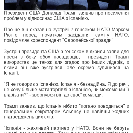
Президент США Дональд Трамп заявив про посилення
проблем у відносинах США з Іспанією.
Про це він сказав на зустрічі з генсеком НАТО Марком
Рютте перед початком засідання саміту НАТО,
повідомляє кореспондент "Європейської правди".
Зустріч президента США з генсеком відкрили заяви для
преси з боку обох посадовців, і президент Трамп
використав це також для згадок про інших лідерів, з
якими він вже зустрівся, але окремо зупинився на
Іспанії.
"Я не говорив з Іспанією. Іспанія - безнадійна. Я до речі,
не хочу більше мати торгівлі з Іспанією, чи можемо ми її
відрізати?" - звернувся він до своєї команди.
Трамп заявив, що Іспанія нібито "погано поводиться" з
генеральним секретарем Альянсу, не навівши жодних
підтверджень цих слів.
"Іспанія - жахливий партнер у НАТО. Вони не беруть