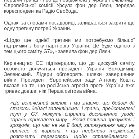
Європейської комісії Урсула фон дер Ляєн, передає
кореспондентка Радіо Свобода.
Однак, за словами посадовиці, залишається закрити ще
одну третину потреб України.
«Щодо ще однієї третини ми потребуємо більшої
підтримки з боку партнерів України. Це буде однією з
тем цього саміту G7», - заявила фон дер Ляєн.
Керівництво ЄС підтвердило, що до дискусій саміту
особисто долучиться президент України Володимир
Зеленський. Лідери обговорять шляхи завершення
війни. Президент Європейської ради Антоніу Кошта
вказав на те, що російська агресія проти України вже
триває довше, ніж Перша світова війна.
«Це величезний виклик, і ми знаємо, що бойові дії
стають дедалі запеклішими. І країни, представлені
тут у G7, можуть сприяти досягненню угоди
заради тривалого миру... Росія повинна зрозуміти і
зрозуміє, що час не на її боці; затягування часу не
принесе їй користі, і що необхідно терміново
розпочати переговори щодо справедливого і