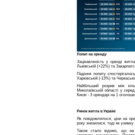
Попит на оренду
Зацікавленість у оренді житла
Львівській (+22%) та Закарпатс
Падіння попиту спостерігалось
Харківській (-13%) та Черкаські
Найбільший розрив між кіль
Миколаївській області: у сере
Києві - 3 орендарі на 1 оголоше
Ринок житла в Україні
Як повідомлялося, ціни на оре
року знизилися, тоді як узимку
Також стало відомо, що на