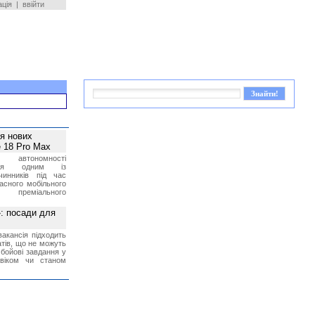
ація
|
ввійти
ея нових
 18 Pro Max
 автономності
ться одним із
чинників під час
асного мобільного
 преміального
»: посади для
акансія підходить
тів, що не можуть
бойові завдання у
 віком чи станом