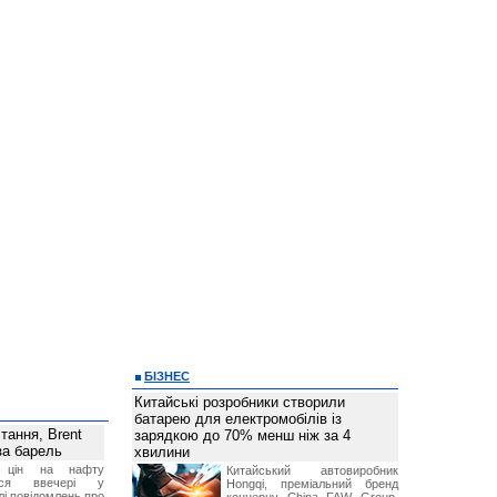
БІЗНЕС
Китайські розробники створили
батарею для електромобілів із
тання, Brent
зарядкою до 70% менш ніж за 4
за барель
хвилини
я цін на нафту
Китайський автовиробник
лося ввечері у
Hongqi, преміальний бренд
лі повідомлень про