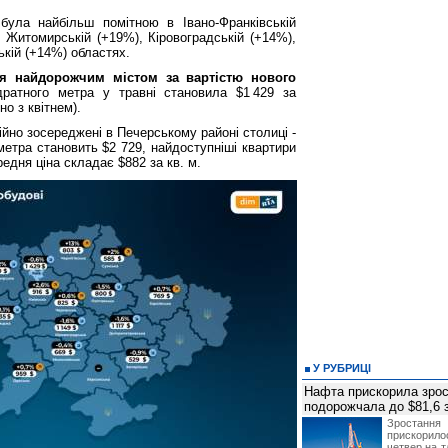
була найбільш помітною в Івано-Франківській
, Житомирській (+19%), Кіровоградській (+14%),
ькій (+14%) областях.
я найдорожчим містом за вартістю нового
дратного метра у травні становила $1 429 за
но з квітнем).
йно зосереджені в Печерському районі столиці -
метра становить $2 729, найдоступніші квартири
редня ціна складає $882 за кв. м.
У РУБРИЦІ
Нафта прискорила зрос
подорожчала до $81,6 
Зростанн
прискори
четвер на т