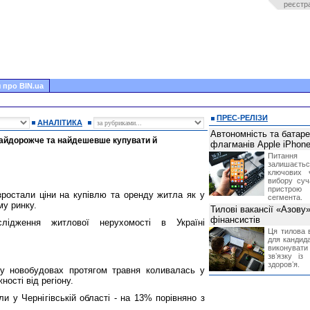
реєстр
 про BIN.ua
ПРЕС-РЕЛІЗИ
АНАЛІТИКА
Автономність та батар
 найдорожче та найдешевше купувати й
флагманів Apple iPhone
Питання
залишає
ключових 
вибору суч
пристрою
 зростали ціни на купівлю та оренду житла як у
сегмента.
му ринку.
Тилові вакансії «Азову
фінансистів
лідження житлової нерухомості в Україні
Ця тилова в
для кандида
виконувати 
звʼязку із
здоровʼя.
 у новобудовах протягом травня коливалась у
ності від регіону.
ли у Чернігівській області - на 13% порівняно з