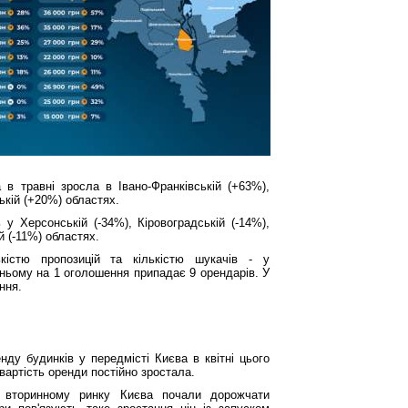
 в травні зросла в Івано-Франківській (+63%),
ькій (+20%) областях.
 у Херсонській (-34%), Кіровоградській (-14%),
й (-11%) областях.
кістю пропозицій та кількістю шукачів - у
дньому на 1 оголошення припадає 9 орендарів. У
ння.
нду будинків у передмісті Києва в квітні цього
 вартість оренди постійно зростала.
 вторинному ринку Києва почали дорожчати