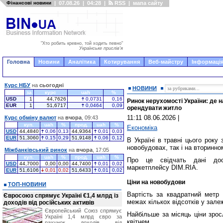
Фінансові новини
|
07.08.26
|
04:28
|
RSS
|
мапа сайту
"Хто робить кревно, той ходить певно"
Українське прислів'я
Головна
Новини
Аналітика
Котирування
Веб-майстру
Інформація
Курс НБУ
на
сьогодні
НОВИНИ
за
курс
uah
%
USD
1
44,7626
0,0731
0,16
Ринок нерухомості України: де
EUR
1
51,6717
0,0464
0,09
орендувати житло
11:11 08.06.2026
|
Курс обміну валют
на
вчора
, 09:43
куп.
uah
%
прод.
uah
%
Економіка
USD
44,4840
0,06
0,13
44,9364
0,01
0,03
EUR
51,3060
0,15
0,29
51,9148
0,06
0,12
В Україні в травні цього року
новобудовах, так і на вторинно
Міжбанківський ринок
на
вчора
, 17:05
куп.
uah
%
прод.
uah
%
Про це свідчать дані дос
USD
44,7000
0,00
0,00
44,7400
0,01
0,02
маркетплейсу DIM.RIA.
EUR
51,6106
0,01
0,02
51,6433
0,01
0,02
Ціни на новобудови
ТОП-НОВИНИ
Вартість за квадратний метр
Євросоюз спрямує Україні €1,4 млрд із
межах кількох відсотків у залеж
доходів від російських активів
Європейський Союз спрямує
Найбільше за місяць ціни зрос
Україні 1,4 млрд євро за
квітнем.
рахунок доходів від