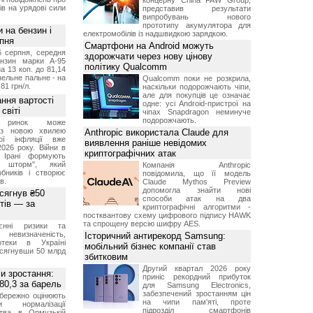
концерну China FAW Group,
ів на урядові сили
представив результати
випробувань нового
прототипу акумулятора для
и на бензин і
електромобілів із надшвидкою зарядкою.
рпня
Смартфони на Android можуть
6 серпня, середня
здорожчати через нову цінову
ензин марки А-95
політику Qualcomm
а 13 коп. до 81,14
изельне пальне - на
Qualcomm поки не розкрила,
,81 грн/л.
наскільки подорожчають чіпи,
але для покупців це означає
ння вартості
одне: усі Android-пристрої на
світі
чіпах Snapdragon неминуче
подорожчають.
й ринок може
я з новою хвилею
Anthropic використала Claude для
чої інфляції вже
виявлення раніше невідомих
2026 року. Війни в
криптографічних атак
а Ірані формують
й шторм", який
Компанія Anthropic
обників і створює
повідомила, що її модель
в.
Claude Mythos Preview
допомогла знайти нові
 сягнув ₴50
способи атак на два
тів — за
криптографічні алгоритми -
постквантову схему цифрового підпису HAWK
та спрощену версію шифру AES.
єнні ризики та
 невизначеність,
Історичний антирекорд Samsung:
отеки в Україні
мобільний бізнес компанії став
 сягнувши 50 млрд
збитковим
Другий квартал 2026 року
и зростання:
приніс рекордний прибуток
80,3 за барель
для Samsung Electronics,
забезпечений зростанням цін
бережно оцінюють
на чипи пам'яті, проте
ви нормалізації
підрозділ смартфонів
ства в Ормузькій