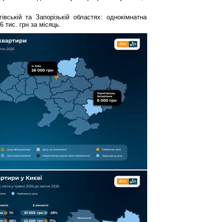
вській та Запорізькій областях: однокімнатна
 тис. грн за місяць.