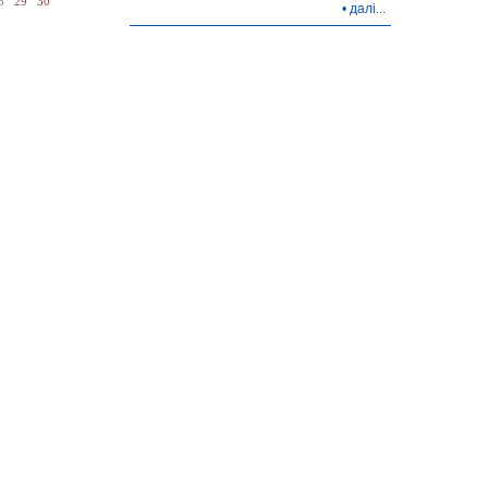
8
29
30
•
далі...