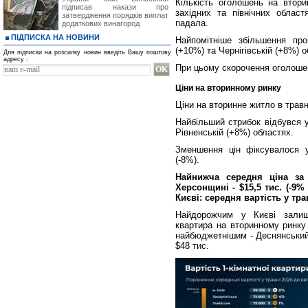
Кількість оголошень на втори
підписав накази про
західних та північних облас
затвердження порядків виплат
падала.
додаткових винагород
ПІДПИСКА НА НОВИНИ
Найпомітніше збільшення про
(+10%) та Чернігівській (+8%) 
Для підписки на розсилку новин введіть Вашу поштову
адресу :
При цьому скорочення оголошен
Ціни на вторинному ринку
Ціни на вторинне житло в трав
Найбільший стрибок відбувся у
Рівненській (+8%) областях.
Зменшення цін фіксувалося у 
(-8%).
Найнижча середня ціна за
Херсонщині - $15,5 тис. (-9%
Києві: середня вартість у тра
Найдорожчим у Києві залиш
квартира на вторинному ринку
найбюджетнішим - Деснянський,
$48 тис.