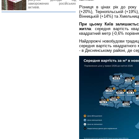
заморожених російських
Різниця в цінах рік до року 
активів.
(+20%), Тернопільській (+19%)
Вінницькій (+14%) та Хмельниц
При цьому Київ залишаєтьс
житла
: середня вартість ква
квадратний метр (-0,6% порівня
Найдорожчі новобудови традиці
середня вартість квадратного 
- в Деснянському районі, де се