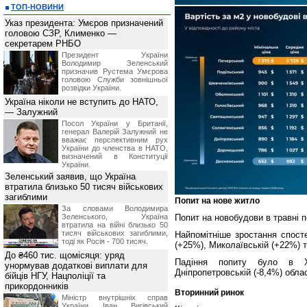
ТОП-НОВИНИ
Указ президента: Умєров призначений
головою СЗР, Клименко —
секретарем РНБО
Президент України
Володимир Зеленський
призначив Pустема Умєрова
головою Служби зовнішньої
розвідки України.
Україна ніколи не вступить до НАТО,
— Залужний
Посол України у Британії,
генерал Валерій Залужний не
вважає перспективним рух
України до членства в НАТО,
визначений в Конституції
України.
Зеленський заявив, що Україна
втратила близько 50 тисяч військових
загиблими
Попит на нове житло
За словами Володимира
Зеленського, Україна
Попит на новобудови в травні 
втратила на війні близько 50
тисяч військових загиблими,
Найпомітніше зростання спосте
тоді як Росія - 700 тисяч.
(+25%), Миколаївській (+22%) 
До ₴460 тис. щомісяця: уряд
Падіння попиту було в Хар
унормував додаткові виплати для
Дніпропетровській (-8,4%) обла
бійців НГУ, Нацполіції та
прикордонників
Вторинний ринок
Міністр внутрішніх справ
України Іван Вигівський