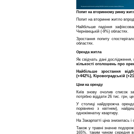
Попит на вторинному ринку жит
Попит на вторинне житло впро
Найбільше падіння зафіксова
Чернівецькій (-9%) областях.
Зростання попиту спостерігал
областях.
Оренда житла
Як свідчать дані дослідження,
кількості оголошень про оре
Найбільше зростання відб
(+442%), Кіровоградській (+2
Ціни на оренду
Київ знову очолив список за
потрібно віддати 26 тис. грн, 
У столиці найдорожча оренд
порівняно з квітнем), найд
однокімнатну квартиру.
На Закарпатті ціна знизилась і 
Також у травні значне подорож
165%, таким чином середня ва