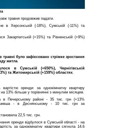
ла
довж травня продовжив падати.
не в Херсонській (-18%), Сумській (-11%) та
ося Закарпатській (+15%) та Рівненській (+9%)
в травні було зафіксовано стрімке зростання
нду житла
.
улося в Сумській (+650%), Чернігівській
13%) та Житомирській (+159%) областях
.
 вартістю оренди: за однокімнатну квартиру
це на 13% більше у порівнянні з минулим місяцем.
а в Печерському районі - 35 тис. грн (+13%
ешевша - в Деснянському - 10 тис. грн за
становила 22,5 тис. грн.
чання оренди відбулося в Сумській області - на
ртість за однокімнатну квартири сягнула 14,6