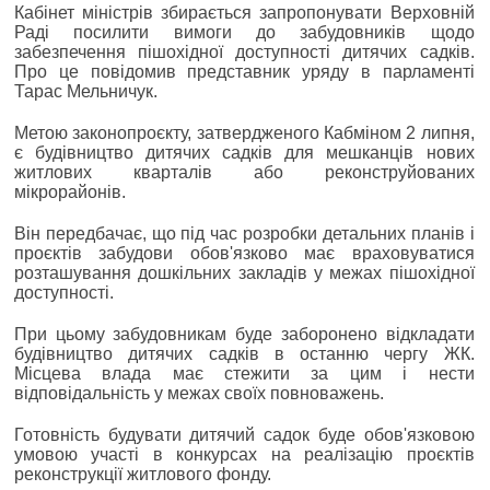
Кабінет міністрів збирається запропонувати Верховній
Раді посилити вимоги до забудовників щодо
забезпечення пішохідної доступності дитячих садків.
Про це повідомив представник уряду в парламенті
Тарас Мельничук.
Метою законопроєкту, затвердженого Кабміном 2 липня,
є будівництво дитячих садків для мешканців нових
житлових кварталів або реконструйованих
мікрорайонів.
Він передбачає, що під час розробки детальних планів і
проєктів забудови обов'язково має враховуватися
розташування дошкільних закладів у межах пішохідної
доступності.
При цьому забудовникам буде заборонено відкладати
будівництво дитячих садків в останню чергу ЖК.
Місцева влада має стежити за цим і нести
відповідальність у межах своїх повноважень.
Готовність будувати дитячий садок буде обов'язковою
умовою участі в конкурсах на реалізацію проєктів
реконструкції житлового фонду.