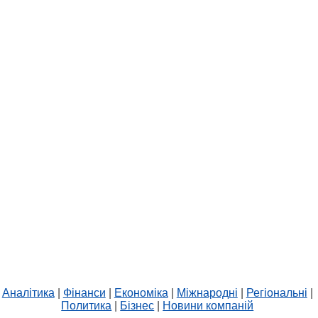
Аналітика
|
Фінанси
|
Економіка
|
Міжнародні
|
Регіональні
|
Политика
|
Бізнес
|
Новини компаній