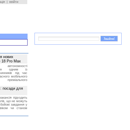
ація
|
ввійти
ея нових
 18 Pro Max
 автономності
ться одним із
чинників під час
асного мобільного
 преміального
»: посади для
акансія підходить
тів, що не можуть
бойові завдання у
 віком чи станом