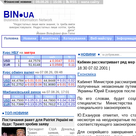
Фінансові новини
|
09.08.26
|
15:06
|
RSS
|
мапа сайту
"Недостатньо лише мати знання; їх треба вміти
використовувати. Недостатньо лише хотіти; треба
діяти"
Йоганн Вольфганг фон Гете
Головна
Новини
Аналітика
Котирування
Веб-майстру
Інформація
Курс НБУ
на
завтра
НОВИНИ
за
курс
uah
%
USD
1
44,7579
0,0047
0,01
Кабмин рассматривает ряд мер 
EUR
1
51,6148
0,0569
0,11
18:30 07.02.2001
|
Курс обміну валют
на 07.08.26, 09:48
Економіка
куп.
uah
%
прод.
uah
%
USD
44,4784
0,01
0,01
44,9448
0,01
0,02
Кабинет Министров рассматрив
EUR
51,2752
0,03
0,06
51,9080
0,01
0,01
полученных незаконным путем
Украины Юрий Ехануров после 
Міжбанківський ринок
на 07.08.26, 17:01
куп.
uah
%
прод.
uah
%
По его словам, будет созд
USD
44,7500
0,05
0,11
44,7800
0,04
0,09
специалисты Министерства
EUR
51,7399
0,13
0,25
51,7612
0,12
0,23
специального законопроекта.
ТОП-НОВИНИ
Ю.Ехануров отметил, что ста
несмотря на неоднократные по
Постачання ракет для Patriot Україні не
буде: Трамп зробив заяву
соответствующего законопроек
Президент США Дональд
Для скорейшего завершения 
Трамп заявив, що