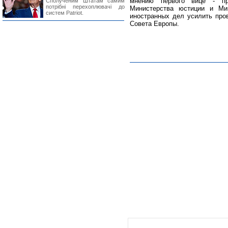
мнению первого вице - пр
Сполученим Штатам самим
потрібні перехоплювачі до
Министерства юстиции и Мин
систем Patriot.
иностранных дел усилить про
Совета Европы.