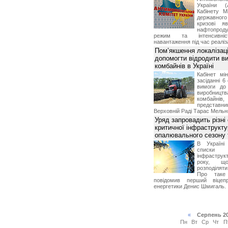
України (
Кабінету М
державног
кризові я
нафтопроду
режим та інтенсивніс
навантаження під час реаліза
Пом’якшення локалізаці
допомогти відродити в
комбайнів в Україні
Кабінет мі
засіданні 6
вимоги до 
виробниц
комбайн
предста
Верховній Раді Тарас Мельн
Уряд запровадить різні
критичної інфраструкт
опалювального сезону 
В Україні
списки
інфраструкт
року, що
розподілят
Про таке
повідомив перший віцепр
енергетики Денис Шмигаль.
«
Серпень 2
Пн
Вт
Ср
Чт
П