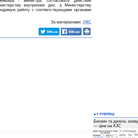
емьера - министра, согласовать действия
истерства внутренних дел, а Министерству
водимую работу с соответствующими органами
За матеріалами:
УФС
У РУБРИЦІ
Бензин та дизель зно
— ціни на АЗС
У п'ятницю,
ціна на б