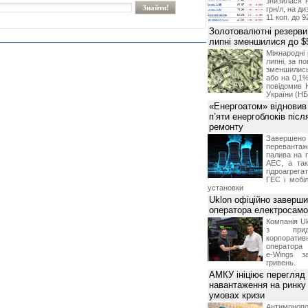
знизилася н
грн/л, на д
11 коп. до 9
Золотовалютні резерви
липні зменшилися до $
Міжнародні 
липні, за п
зменшилис
або на 0,1%
повідомив 
України (НБ
«Енергоатом» відновив
п’яти енергоблоків піс
ремонту
Завершено 
переванта
палива на п
АЕС, а та
гідроагрега
ГЕС і мобіл
установки
Uklon офіційно заверш
оператора електросамо
Компанія Uk
з прид
корпоративн
оператора 
e-Wings з
гривень.
АМКУ ініціює перегляд
навантаження на ринку
умовах кризи
Антимоноп