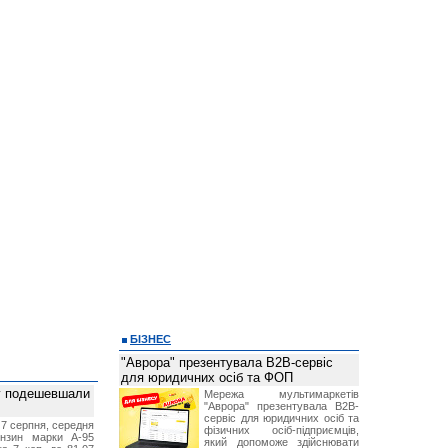
БІЗНЕС
"Аврора" презентувала B2B-сервіс
для юридичних осіб та ФОП
ву подешевшали
Мережа мультимаркетів
"Аврора" презентувала B2B-
сервіс для юридичних осіб та
 7 серпня, середня
фізичних осіб-підприємців,
ензин марки А-95
який допоможе здійснювати