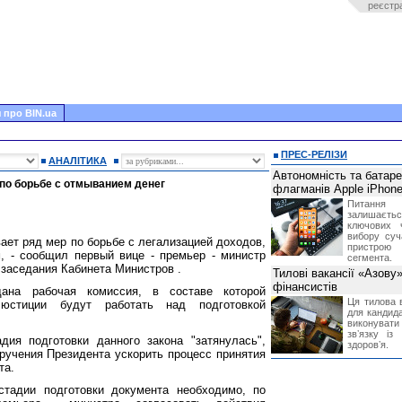
реєстр
 про BIN.ua
ПРЕС-РЕЛІЗИ
АНАЛІТИКА
Автономність та батар
по борьбе с отмыванием денег
флагманів Apple iPhone
Питання
залишає
ключових 
вибору суч
ает ряд мер по борьбе с легализацией доходов,
пристрою
, - сообщил первый вице - премьер - министр
сегмента.
заседания Кабинета Министров .
Тилові вакансії «Азову
фінансистів
ана рабочая комиссия, в составе которой
Ця тилова в
 юстиции будут работать над подготовкой
для кандида
виконувати 
звʼязку із
дия подготовки данного закона "затянулась",
здоровʼя.
ручения Президента ускорить процесс принятия
та.
стадии подготовки документа необходимо, по