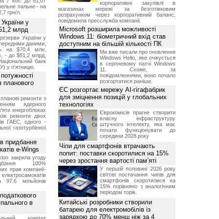
а 7 коп. до 81,07
корпоративні закупівлі в
изельне пальне - на
магазинах мережі за безготівковим
2,7 грн/л.
розрахунком через корпоративний баланс,
повідомила пресслужба компанії.
 України у
Microsoft розширила можливості
51,2 млрд
Windows 11: біометричний вхід став
резерви України у
доступним на більшій кількості ПК
опередніми даними,
ь на $70,4 млн,
Ми вже писали про оновлення
, - до $51,2 млрд,
Windows Hello, яке очікується
Національний банк
в серпневому патчі Windows
У) у п'ятницю.
11. Схоже, за
 потужності
повідомленнями, воно почало
розгортатися раніше.
ля планового
ЄС розгортає мережу AI-гігафабрик
для зміцнення позицій у глобальних
планові ремонти з
технологіях
женням ядерного
'яти енергоблоках
Єврокомісія прагне створити
кож ремонти двох
власну інфраструктуру
тів ГАЕС, одного -
штучного інтелекту, яка має
ьної газотурбінної
почати функціонувати до
середини 2028 року
ив придбання
Чіпи для смартфонів втрачають
катів e-Wings
попит: поставки скоротилися на 15%
lon закрила угоду
через зростання вартості пам’яті
бання 100%
У першій половині 2026 року
их прав компанії-
світові постачання чипів для
електросамокатів
смартфонів скоротилися на
а 97.6 мільйонів
15% порівняно з аналогічним
періодом торік.
 податкового
Китайські розробники створили
 пального в
батарею для електромобілів із
зарядкою до 70% менш ніж за 4
ольний комітет