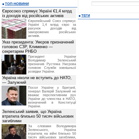
ТОП-НОВИНИ
Євросоюз спрямує Україні €1,4 млрд
із доходів від російських активів
ТЕГИ
Європейський Союз спрямує
Україні 1,4 млрд євро за
рахунок доходів від
заморожених російських
активів.
Указ президента: Умєров призначений
головою СЗР, Клименко —
секретарем РНБО
Президент України
Володимир Зеленський
призначив Pустема Умєрова
головою Служби зовнішньої
розвідки України.
Україна ніколи не вступить до НАТО,
— Залужний
Посол України у Британії,
генерал Валерій Залужний не
вважає перспективним рух
України до членства в НАТО,
визначений в Конституції
України.
Зеленський заявив, що Україна
втратила близько 50 тисяч військових
загиблими
За словами Володимира
Зеленського, Україна
втратила на війні близько 50
тисяч військових загиблими,