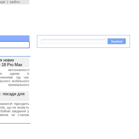
ація
|
ввійти
ея нових
 18 Pro Max
 автономності
ться одним із
чинників під час
асного мобільного
 преміального
»: посади для
акансія підходить
тів, що не можуть
бойові завдання у
 віком чи станом