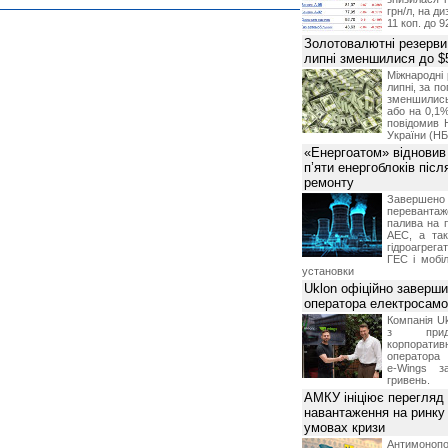
грн/л, на д
11 коп. до 9
Золотовалютні резерви
липні зменшилися до $
Міжнародні 
липні, за п
зменшилис
або на 0,1%
повідомив 
України (НБ
«Енергоатом» відновив
п’яти енергоблоків піс
ремонту
Завершено 
переванта
палива на п
АЕС, а та
гідроагрега
ГЕС і мобіл
установки
Uklon офіційно заверш
оператора електросамо
Компанія Uk
з прид
корпоративн
оператора 
e-Wings з
гривень.
АМКУ ініціює перегляд
навантаження на ринку
умовах кризи
Антимоноп