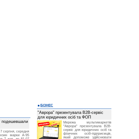
БІЗНЕС
"Аврора" презентувала B2B-сервіс
для юридичних осіб та ФОП
ву подешевшали
Мережа мультимаркетів
"Аврора" презентувала B2B-
сервіс для юридичних осіб та
 7 серпня, середня
фізичних осіб-підприємців,
ензин марки А-95
який допоможе здійснювати
а 7 коп. до 81,07