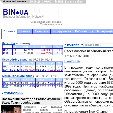
Фінансові новини
|
10.08.26
|
07:00
|
RSS
|
мапа сайту
"Вечір покаже, який був день"
Українське прислів'я
Головна
Новини
Аналітика
Котирування
Веб-майстру
Інформація
Курс НБУ
на
сьогодні
НОВИНИ
за
курс
uah
%
USD
1
44,7579
0,0047
0,01
Пассажирские перевозки на же
EUR
1
51,6148
0,0569
0,11
17:02 07.02.2001
|
Курс обміну валют
на 07.08.26, 09:48
Економіка
куп.
uah
%
прод.
uah
%
USD
44,4784
0,01
0,01
44,9448
0,01
0,02
В прошлом году железными
EUR
51,2752
0,03
0,06
51,9080
0,01
0,01
полмиллиарда пассажиров. Это
заместитель генерального д
Міжбанківський ринок
на 07.08.26, 17:01
транспорта "Укрзалізниця" 
куп.
uah
%
прод.
uah
%
итогам 2000 года составил 565
USD
44,7500
0,05
0,11
44,7800
0,04
0,09
1999 года. При этом наиболь
EUR
51,7399
0,13
0,25
51,7612
0,12
0,23
сообщении. Однако, по слова
ТОП-НОВИНИ
"Укрзалізниці" в 2000 году 
пассажирские перевозки на же
Постачання ракет для Patriot Україні не
Объем убытков от перевозки па
буде: Трамп зробив заяву
основная часть убытков ложитс
Президент США Дональд
Трамп заявив, що
По материалам New Channel
Сполученим Штатам самим