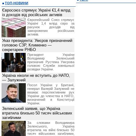
ТОП-НОВИНИ
Євросоюз спрямує Україні €1,4 млрд
із доходів від російських активів
Європейський Союз спрямує
Україні 1,4 млрд євро за
рахунок доходів від
заморожених російських
активів.
Указ президента: Умєров призначений
головою СЗР, Клименко —
секретарем РНБО
Президент України
Володимир Зеленський
призначив Pустема Умєрова
головою Служби зовнішньої
розвідки України.
Україна ніколи не вступить до НАТО,
— Залужний
Посол України у Британії,
генерал Валерій Залужний не
вважає перспективним рух
України до членства в НАТО,
визначений в Конституції
України.
Зеленський заявив, що Україна
втратила близько 50 тисяч військових
загиблими
За словами Володимира
Зеленського, Україна
втратила на війні близько 50
тисяч військових загиблими,