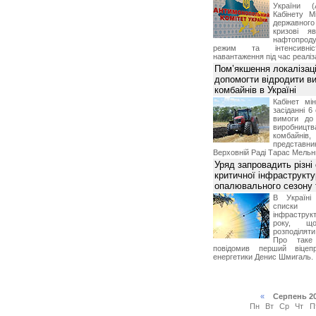
України (
Кабінету М
державног
кризові я
нафтопроду
режим та інтенсивніс
навантаження під час реаліза
Пом’якшення локалізаці
допомогти відродити в
комбайнів в Україні
Кабінет мі
засіданні 6
вимоги до 
виробниц
комбайн
предста
Верховній Раді Тарас Мельн
Уряд запровадить різні
критичної інфраструкт
опалювального сезону 
В Україні
списки
інфраструкт
року, що
розподілят
Про таке
повідомив перший віцепр
енергетики Денис Шмигаль.
«
Серпень 2
Пн
Вт
Ср
Чт
П