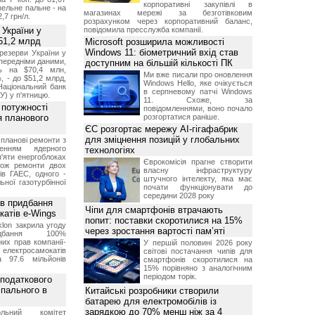
корпоративні закупівлі в
изельне пальне - на
магазинах мережі за безготівковим
2,7 грн/л.
розрахунком через корпоративний баланс,
 України у
повідомила пресслужба компанії.
51,2 млрд
Microsoft розширила можливості
Windows 11: біометричний вхід став
резерви України у
опередніми даними,
доступним на більшій кількості ПК
ь на $70,4 млн,
Ми вже писали про оновлення
, - до $51,2 млрд,
Windows Hello, яке очікується
Національний банк
в серпневому патчі Windows
У) у п'ятницю.
11. Схоже, за
 потужності
повідомленнями, воно почало
ля планового
розгортатися раніше.
ЄС розгортає мережу AI-гігафабрик
для зміцнення позицій у глобальних
планові ремонти з
женням ядерного
технологіях
'яти енергоблоках
Єврокомісія прагне створити
кож ремонти двох
власну інфраструктуру
тів ГАЕС, одного -
штучного інтелекту, яка має
ьної газотурбінної
почати функціонувати до
середини 2028 року
ив придбання
Чіпи для смартфонів втрачають
катів e-Wings
попит: поставки скоротилися на 15%
lon закрила угоду
через зростання вартості пам’яті
бання 100%
их прав компанії-
У першій половині 2026 року
електросамокатів
світові постачання чипів для
а 97.6 мільйонів
смартфонів скоротилися на
15% порівняно з аналогічним
періодом торік.
 податкового
 пального в
Китайські розробники створили
батарею для електромобілів із
зарядкою до 70% менш ніж за 4
ольний комітет