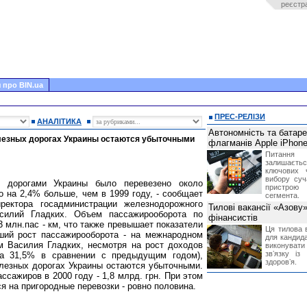
реєстр
 про BIN.ua
ПРЕС-РЕЛІЗИ
АНАЛІТИКА
Автономність та батар
лезных дорогах Украины остаются убыточными
флагманів Apple iPhone
Питання
залишає
ключових 
вибору суч
 дорогами Украины было перевезено около
пристрою
 на 2,4% больше, чем в 1999 году, - сообщает
сегмента.
иректора госадминистрации железнодорожного
Тилові вакансії «Азову
Василий Гладких. Объем пассажирооборота по
фінансистів
3 млн.пас - км, что также превышает показатели
Ця тилова в
ший рост пассажирооборота - на межнародном
для кандида
м Василия Гладких, несмотря на рост доходов
виконувати 
звʼязку із
(на 31,5% в сравнении с предыдущим годом),
здоровʼя.
лезных дорогах Украины остаются убыточными.
ссажиров в 2000 году - 1,8 млрд. грн. При этом
я на пригородные перевозки - ровно половина.