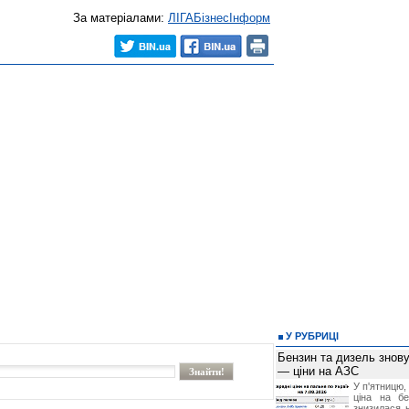
За матеріалами:
ЛIГАБiзнесIнформ
У РУБРИЦІ
Бензин та дизель зно
— ціни на АЗС
У п'ятницю,
ціна на б
знизилася н