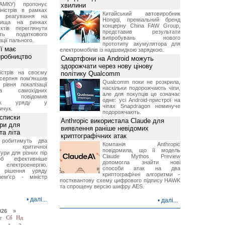
АМКУ) пропонує
хвилини
іністрів в рамках
Китайський автовиробник
о реагування на
Hongqi, преміальний бренд
вища на ринках
концерну China FAW Group,
ктів переглянути
представив результати
ть податкового
випробувань нового
ції пального.
прототипу акумулятора для
ї має
електромобілів із надшвидкою зарядкою.
иробництво
Смартфони на Android можуть
здорожчати через нову цінову
ністрів на своєму
політику Qualcomm
 серпня пом'якшив
Qualcomm поки не розкрила,
рівня локалізації
наскільки подорожчають чіпи,
тва самохідних
але для покупців це означає
ів, повідомив
одне: усі Android-пристрої на
вник уряду у
чіпах Snapdragon неминуче
ичук.
подорожчають.
 списки
Anthropic використала Claude для
ури для
виявлення раніше невідомих
та літа
криптографічних атак
 робитимуть два
Компанія Anthropic
 критичної
повідомила, що її модель
ури для різних пір
Claude Mythos Preview
б ефективніше
допомогла знайти нові
и електроенергію.
способи атак на два
 рішення уряду
криптографічні алгоритми -
ем'єр - міністр
постквантову схему цифрового підпису HAWK
та спрощену версію шифру AES.
•
далі...
•
далі...
026 »
т
Сб
Нд