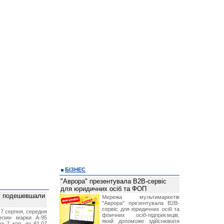
БІЗНЕС
"Аврора" презентувала B2B-сервіс
для юридичних осіб та ФОП
ву подешевшали
Мережа мультимаркетів
"Аврора" презентувала B2B-
сервіс для юридичних осіб та
 7 серпня, середня
фізичних осіб-підприємців,
ензин марки А-95
який допоможе здійснювати
а 7 коп. до 81,07