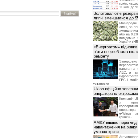
грн/л, на д
11 коп. до 9
Золотовалютні резерви
липні зменшилися до $
Міжнародні 
липні, за п
зменшилис
або на 0,1%
повідомив 
України (НБ
«Енергоатом» відновив
п’яти енергоблоків піс
ремонту
Завершено 
переванта
палива на п
АЕС, а та
гідроагрега
ГЕС і мобіл
установки
Uklon офіційно заверш
оператора електросамо
Компанія Uk
з прид
корпоративн
оператора 
e-Wings з
гривень.
АМКУ ініціює перегляд
навантаження на ринку
умовах кризи
Антимоноп