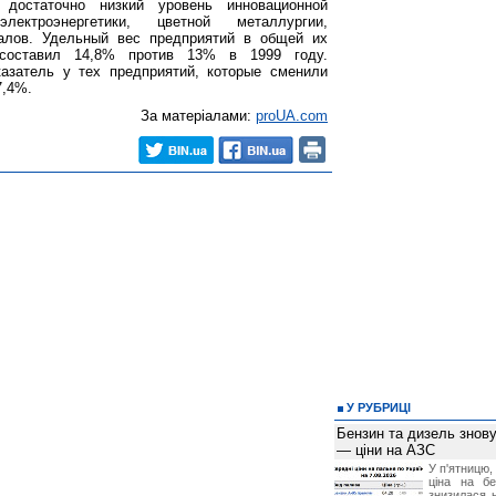
достаточно низкий уровень инновационной
лектроэнергетики, цветной металлургии,
алов. Удельный вес предприятий в общей их
составил 14,8% против 13% в 1999 году.
азатель у тех предприятий, которые сменили
7,4%.
За матеріалами:
proUA.com
У РУБРИЦІ
Бензин та дизель зно
— ціни на АЗС
У п'ятницю,
ціна на б
знизилася н