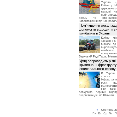
України (
Кабінету М
державног
кризові я
нафтопроду
режим та інтенсивніс
навантаження під час реаліза
Пом’якшення локалізаці
допомогти відродити в
комбайнів в Україні
Кабінет мі
засіданні 6
вимоги до 
виробниц
комбайн
предста
Верховній Раді Тарас Мельн
Уряд запровадить різні
критичної інфраструкт
опалювального сезону 
В Україні
списки
інфраструкт
року, що
розподілят
Про таке
повідомив перший віцепр
енергетики Денис Шмигаль.
«
Серпень 2
Пн
Вт
Ср
Чт
П