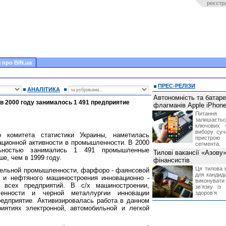
реєстр
 про BIN.ua
ПРЕС-РЕЛІЗИ
АНАЛІТИКА
Автономність та батар
 2000 году занималось 1 491 предприятие
флагманів Apple iPhone
Питання
залишає
ключових 
вибору суч
 комитета статистики Украины, наметилась
пристрою
ционной активности в промышленности. В 2000
сегмента.
льностью занимались 1 491 промышленные
Тилові вакансії «Азову
е, чем в 1999 году.
фінансистів
Ця тилова в
тельной промышленности, фарфоро - фаянсовой
для кандида
 и нефтяного машиностроения инновационно -
виконувати 
всех предприятий. В с/х машиностроении,
звʼязку із
ленности и черной металлургии инновации
здоровʼя.
едприятие. Активизировалась работа в данном
иятиях электронной, автомобильной и легкой