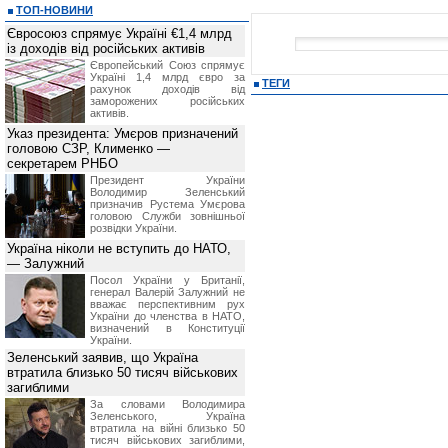
ТОП-НОВИНИ
Євросоюз спрямує Україні €1,4 млрд
із доходів від російських активів
Європейський Союз спрямує
Україні 1,4 млрд євро за
ТЕГИ
рахунок доходів від
заморожених російських
активів.
Указ президента: Умєров призначений
головою СЗР, Клименко —
секретарем РНБО
Президент України
Володимир Зеленський
призначив Pустема Умєрова
головою Служби зовнішньої
розвідки України.
Україна ніколи не вступить до НАТО,
— Залужний
Посол України у Британії,
генерал Валерій Залужний не
вважає перспективним рух
України до членства в НАТО,
визначений в Конституції
України.
Зеленський заявив, що Україна
втратила близько 50 тисяч військових
загиблими
За словами Володимира
Зеленського, Україна
втратила на війні близько 50
тисяч військових загиблими,