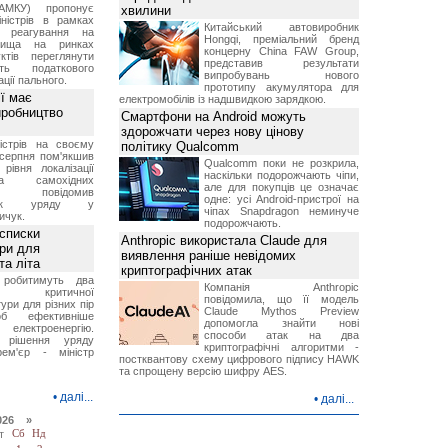
АМКУ) пропонує
хвилини
іністрів в рамках
Китайський автовиробник
о реагування на
Hongqi, преміальний бренд
вища на ринках
концерну China FAW Group,
ктів переглянути
представив результати
ть податкового
випробувань нового
ції пального.
прототипу акумулятора для
ї має
електромобілів із надшвидкою зарядкою.
иробництво
Смартфони на Android можуть
здорожчати через нову цінову
ністрів на своєму
політику Qualcomm
 серпня пом'якшив
Qualcomm поки не розкрила,
рівня локалізації
наскільки подорожчають чіпи,
тва самохідних
але для покупців це означає
ів, повідомив
одне: усі Android-пристрої на
вник уряду у
чіпах Snapdragon неминуче
ичук.
подорожчають.
 списки
Anthropic використала Claude для
ури для
виявлення раніше невідомих
та літа
криптографічних атак
 робитимуть два
Компанія Anthropic
 критичної
повідомила, що її модель
ури для різних пір
Claude Mythos Preview
б ефективніше
допомогла знайти нові
и електроенергію.
способи атак на два
 рішення уряду
криптографічні алгоритми -
ем'єр - міністр
постквантову схему цифрового підпису HAWK
та спрощену версію шифру AES.
•
далі...
•
далі...
026 »
т
Сб
Нд