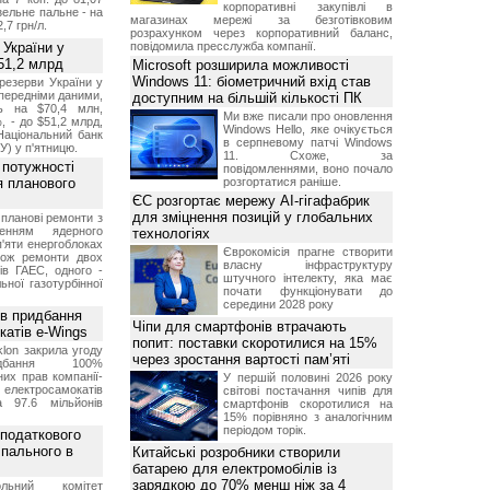
корпоративні закупівлі в
изельне пальне - на
магазинах мережі за безготівковим
2,7 грн/л.
розрахунком через корпоративний баланс,
 України у
повідомила пресслужба компанії.
51,2 млрд
Microsoft розширила можливості
Windows 11: біометричний вхід став
резерви України у
опередніми даними,
доступним на більшій кількості ПК
ь на $70,4 млн,
Ми вже писали про оновлення
, - до $51,2 млрд,
Windows Hello, яке очікується
Національний банк
в серпневому патчі Windows
У) у п'ятницю.
11. Схоже, за
 потужності
повідомленнями, воно почало
ля планового
розгортатися раніше.
ЄС розгортає мережу AI-гігафабрик
для зміцнення позицій у глобальних
планові ремонти з
женням ядерного
технологіях
'яти енергоблоках
Єврокомісія прагне створити
кож ремонти двох
власну інфраструктуру
тів ГАЕС, одного -
штучного інтелекту, яка має
ьної газотурбінної
почати функціонувати до
середини 2028 року
ив придбання
Чіпи для смартфонів втрачають
катів e-Wings
попит: поставки скоротилися на 15%
lon закрила угоду
через зростання вартості пам’яті
бання 100%
их прав компанії-
У першій половині 2026 року
електросамокатів
світові постачання чипів для
а 97.6 мільйонів
смартфонів скоротилися на
15% порівняно з аналогічним
періодом торік.
 податкового
 пального в
Китайські розробники створили
батарею для електромобілів із
зарядкою до 70% менш ніж за 4
ольний комітет