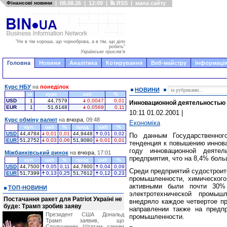
Фінансові новини
|
08.08.26
|
12:09
|
RSS
|
мапа сайту
"Не в тім хороша, що чорноброва, а в тім, що діло
робить"
Українське прислів'я
Головна
Новини
Аналітика
Котирування
Веб-майстру
Інформація
Курс НБУ
на
понеділок
НОВИНИ
за
курс
uah
%
USD
1
44,7579
0,0047
0,01
Инновационной деятельностью в
EUR
1
51,6148
0,0569
0,11
10:11 01.02.2001
|
Курс обміну валют
на
вчора
, 09:48
Економіка
куп.
uah
%
прод.
uah
%
USD
44,4784
0,01
0,01
44,9448
0,01
0,02
По данным Государственного
EUR
51,2752
0,03
0,06
51,9080
0,01
0,01
тенденция к повышению иннова
году инновационной деяте
Міжбанківський ринок
на
вчора
, 17:01
предприятия, что на 8,4% больш
куп.
uah
%
прод.
uah
%
USD
44,7500
0,05
0,11
44,7800
0,04
0,09
Среди предприятий судострои
EUR
51,7399
0,13
0,25
51,7612
0,12
0,23
промышленности, химического
активными были почти 30% 
ТОП-НОВИНИ
электротехнической промыш
Постачання ракет для Patriot Україні не
внедряло каждое четвертое пр
буде: Трамп зробив заяву
направлении также на предпр
Президент США Дональд
промышленности.
Трамп заявив, що
Сполученим Штатам самим