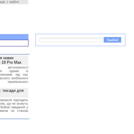
ація
|
ввійти
ея нових
 18 Pro Max
 автономності
ться одним із
чинників під час
асного мобільного
 преміального
»: посади для
акансія підходить
тів, що не можуть
бойові завдання у
 віком чи станом