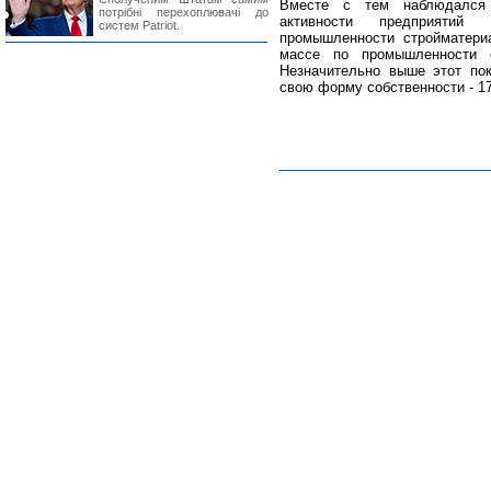
Вместе с тем наблюдался 
потрібні перехоплювачі до
активности предприятий э
систем Patriot.
промышленности стройматери
массе по промышленности 
Незначительно выше этот пок
свою форму собственности - 1