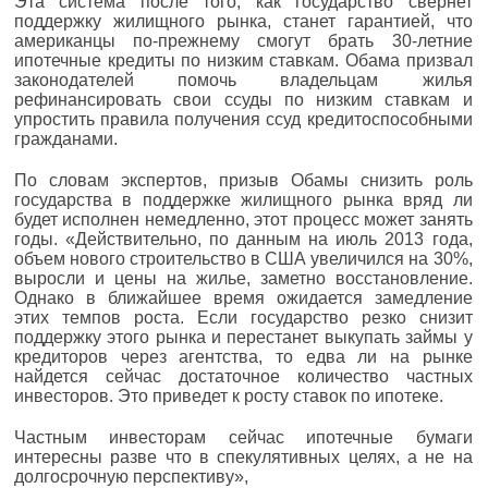
Эта система после того, как государство свернет
поддержку жилищного рынка, станет гарантией, что
американцы по-прежнему смогут брать 30-летние
ипотечные кредиты по низким ставкам. Обама призвал
законодателей помочь владельцам жилья
рефинансировать свои ссуды по низким ставкам и
упростить правила получения ссуд кредитоспособными
гражданами.
По словам экспертов, призыв Обамы снизить роль
государства в поддержке жилищного рынка вряд ли
будет исполнен немедленно, этот процесс может занять
годы. «Действительно, по данным на июль 2013 года,
объем нового строительство в США увеличился на 30%,
выросли и цены на жилье, заметно восстановление.
Однако в ближайшее время ожидается замедление
этих темпов роста. Если государство резко снизит
поддержку этого рынка и перестанет выкупать займы у
кредиторов через агентства, то едва ли на рынке
найдется сейчас достаточное количество частных
инвесторов. Это приведет к росту ставок по ипотеке.
Частным инвесторам сейчас ипотечные бумаги
интересны разве что в спекулятивных целях, а не на
долгосрочную перспективу»,