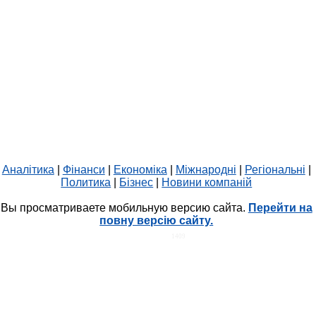
Аналітика
|
Фінанси
|
Економіка
|
Міжнародні
|
Регіональні
|
Политика
|
Бізнес
|
Новини компаній
Вы просматриваете мобильную версию сайта.
Перейти на
повну версію сайту.
HIT.UA
1409