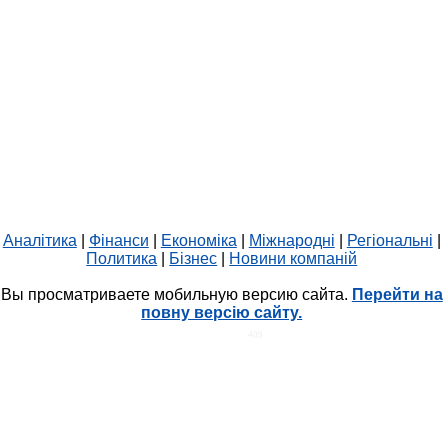
Аналітика
|
Фінанси
|
Економіка
|
Міжнародні
|
Регіональні
|
Политика
|
Бізнес
|
Новини компаній
Вы просматриваете мобильную версию сайта.
Перейти на
повну версію сайту.
HIT.UA
409