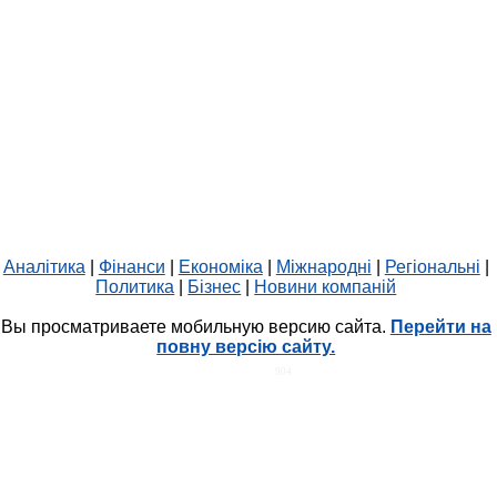
Аналітика
|
Фінанси
|
Економіка
|
Міжнародні
|
Регіональні
|
Политика
|
Бізнес
|
Новини компаній
Вы просматриваете мобильную версию сайта.
Перейти на
повну версію сайту.
HIT.UA
904