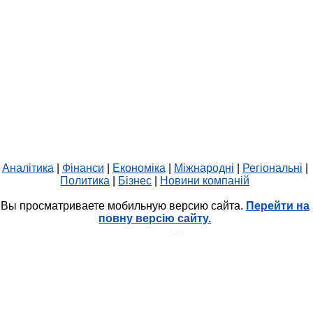
Аналітика
|
Фінанси
|
Економіка
|
Міжнародні
|
Регіональні
|
Политика
|
Бізнес
|
Новини компаній
Вы просматриваете мобильную версию сайта.
Перейти на
повну версію сайту.
HIT.UA
1403