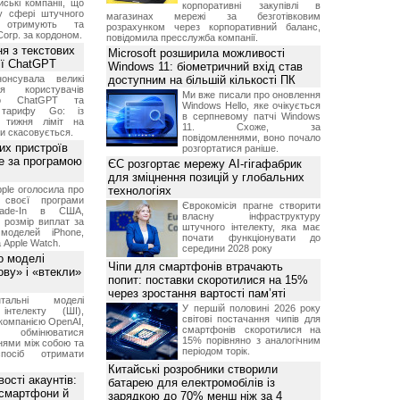
ські компанії, що
корпоративні закупівлі в
у сфері штучного
магазинах мережі за безготівковим
, отримують та
розрахунком через корпоративний баланс,
Corp. за кордоном.
повідомила пресслужба компанії.
я з текстових
Microsoft розширила можливості
сії ChatGPT
Windows 11: біометричний вхід став
онсувала великі
доступним на більшій кількості ПК
я користувачів
Ми вже писали про оновлення
ого ChatGPT та
Windows Hello, яке очікується
 тарифу Go: із
в серпневому патчі Windows
о тижня ліміт на
11. Схоже, за
ти скасовується.
повідомленнями, воно почало
их пристроїв
розгортатися раніше.
е за програмою
ЄС розгортає мережу AI-гігафабрик
для зміцнення позицій у глобальних
ple оголосила про
технологіях
 своєї програми
Єврокомісія прагне створити
rade-In в США,
власну інфраструктуру
 розмір виплат за
штучного інтелекту, яка має
 моделей iPhone,
почати функціонувати до
а Apple Watch.
середини 2028 року
о моделі
Чіпи для смартфонів втрачають
ву» і «втекли»
попит: поставки скоротилися на 15%
через зростання вартості пам’яті
нтальні моделі
У першій половині 2026 року
інтелекту (ШІ),
світові постачання чипів для
компанією OpenAI,
смартфонів скоротилися на
обмінюватися
15% порівняно з аналогічним
нями між собою та
періодом торік.
посіб отримати
Китайські розробники створили
ості акаунтів:
батарею для електромобілів із
 смартфони й
зарядкою до 70% менш ніж за 4