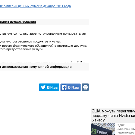
 эмиссии ценных бумаг в декабре 2011 года
ловия использования
ставляется только зарегистрированным пользователям
им листом расценок продуктов и услуг.
 и время фактического обращения) в протоколе доступа
ого предоставления услуги.
лученные при регистрации коды доступа к сайту BIN.ua
я использования полученной информации
олученную информацию;
мацию для причинения ущерба третьим лицам.
йта
ученных от Посетителя в процессе регистрации;
ваемую информацию в максимально короткие сроки.
лученную) информацию только для собственных нужд.
влять информацию третьим лицам, тиражировать ее
США можуть перегляну
продажу чипів Nvidia к
та за технической поддержкой и консультацией по
бізнесу
етителю не влечет перехода права на указанную
Одне 
американ
перегляда