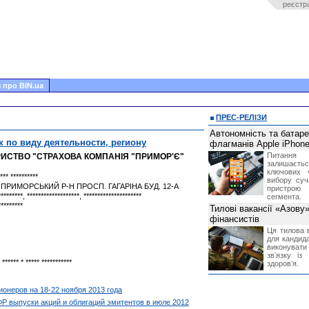
реєстр
 про BIN.ua
ПРЕС-РЕЛІЗИ
Автономність та батар
к по виду деятельности, региону
флагманів Apple iPhone
Питання
ИСТВО "СТРАХОВА КОМПАНІЯ "ПРИМОР'Є"
залишає
ключових 
*** **********
вибору суч
 ПРИМОРСЬКИЙ Р-Н ПРОСП. ГАГАРІНА БУД. 12-А
пристрою
*********, *******************, *********************
сегмента.
*********
Тилові вакансії «Азову
фінансистів
Ця тилова в
для кандида
виконувати 
звʼязку із
 ****** * ***** ***********
здоровʼя.
онеров на 18-22 ноября 2013 года
 выпуски акций и облигаций эмитентов в июле 2012