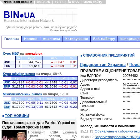
Фінансові новини
|
08.08.26
|
17:13
|
RSS
|
мапа сайту
"Де господар добре робить, там і поле буйно родить"
Українське прислів'я
Головна
Новини
Аналітика
Котирування
Веб-майстру
Інформація
Курс НБУ
на
понеділок
СПРАВОЧНИК ПРЕДПРИЯТИЙ
за
курс
uah
%
USD
1
44,7579
0,0047
0,01
Предприятия Украины
/
Поис
EUR
1
51,6148
0,0569
0,11
ПРИВАТНЕ АКЦІОНЕРНЕ ТОВАР
Курс обміну валют
на
вчора
, 09:48
Код ЕДРПОУ
20976482
куп.
uah
%
прод.
uah
%
Директор/Руководитель
******** *****
USD
44,4784
0,01
0,01
44,9448
0,01
0,02
Адрес
М.ОДЕСА,
EUR
51,2752
0,03
0,06
51,9080
0,01
0,01
Адрес e-mail
*************
Сайт
*************
Міжбанківський ринок
на
вчора
, 17:01
Телефон
******
куп.
uah
%
прод.
uah
%
Дополнительный
******
USD
44,7500
0,05
0,11
44,7800
0,04
0,09
телефон
EUR
51,7399
0,13
0,25
51,7612
0,12
0,23
Факс
******
Уставной фонд
** *** ***,**
ТОП-НОВИНИ
Виды деятельности
******* ******
Постачання ракет для Patriot Україні не
Последние новости о компании:
буде: Трамп зробив заяву
15.11.13
Объявленные собрания акци
Президент США Дональд
Трамп заявив, що
15.08.12
Зарегистрированные НКЦБФР
Сполученим Штатам самим