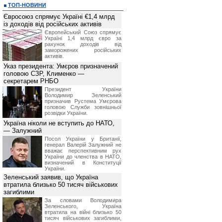
Администрация сайта имеет право:
ТОП-НОВИНИ
*
не расскрывать источник предоста
Євросоюз спрямує Україні €1,4 млрд
*
изменять стоимость услуг вне зав
із доходів від російських активів
счету Посетителя, но предваритель
данных изменениях за 14 календарны
Європейський Союз спрямує
*
приостанавливать оказание услуг 
Україні 1,4 млрд євро за
или технологических работ;
рахунок доходів від
*
в одностороннем порядке отказать
заморожених російських
нарушения им данных Правил, в то
активів.
полученной, согласно данного раз
Указ президента: Умєров призначений
использования информационных услу
головою СЗР, Клименко —
*
просить у Посетителя предоста
запрашиваемой информации, с целью
секретарем РНБО
6. Ответственность сторон
Президент України
Посетитель принимает на себя отв
Володимир Зеленський
информации, полученной на сайте BI
призначив Pустема Умєрова
головою Служби зовнішньої
Администрация сайта не несет ответ
розвідки України.
фактические или косвенные убы
деятельности, возникшие в резуль
Україна ніколи не вступить до НАТО,
данных и материалов сайта BIN.ua.
— Залужний
Администрация сайта не несет 
Посетителя по каким-либо независя
Посол України у Британії,
связи, неисправность работы лини
генерал Валерій Залужний не
обязательств третьими лицами.
вважає перспективним рух
України до членства в НАТО,
визначений в Конституції
України.
Зеленський заявив, що Україна
втратила близько 50 тисяч військових
загиблими
За словами Володимира
Зеленського, Україна
втратила на війні близько 50
тисяч військових загиблими,