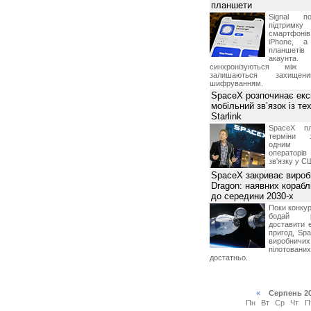
планшети
Signal по
підтрим
смартфоні
iPhone, а
планшетів
акаунта.
синхронізуються між 
залишаються захищени
шифруванням.
SpaceX розпочинає екс
мобільний зв’язок із те
Starlink
SpaceX пл
терміни з
одним з
операторі
зв'язку у С
SpaceX закриває вироб
Dragon: наявних корабл
до середини 2030-х
Поки конку
бодай р
доставити 
пригод, Sp
виробничих
пілотова
достатньо.
«
Серпень 2
Пн
Вт
Ср
Чт
П