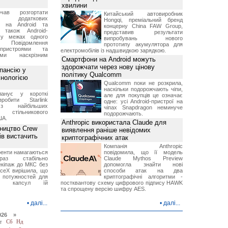
хвилини
чав розгортати
Китайський автовиробник
ку додаткових
Hongqi, преміальний бренд
в на Android та
концерну China FAW Group,
 також Android-
представив результати
 у межах одного
випробувань нового
 Повідомлення
прототипу акумулятора для
пристроями та
електромобілів із надшвидкою зарядкою.
ми наскрізним
Смартфони на Android можуть
здорожчати через нову цінову
пансію у
політику Qualcomm
хнологією
Qualcomm поки не розкрила,
наскільки подорожчають чіпи,
анує у короткі
але для покупців це означає
робити Starlink
одне: усі Android-пристрої на
 найбільших
чіпах Snapdragon неминуче
в стільникового
подорожчають.
ША.
Anthropic використала Claude для
ництво Crew
виявлення раніше невідомих
ів вистачить
криптографічних атак
Компанія Anthropic
ренти намагаються
повідомила, що її модель
аз стабільно
Claude Mythos Preview
екіпаж до МКС без
допомогла знайти нові
aceX вирішила, що
способи атак на два
 потужностей для
криптографічні алгоритми -
них капсул їй
постквантову схему цифрового підпису HAWK
та спрощену версію шифру AES.
•
далі...
•
далі...
026 »
т
Сб
Нд