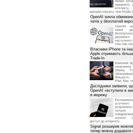
якими китай
працюють 
вляемой информации;
інтелекту
исимости от наличия остатка предоплаченной суммы на
використовують чіпи Nvidia 
но уведомив его по системе персональних сообщений о
OpenAI зняла обмеженн
х дней до вступления в силу данных изменений;
чатів у безплатній вер
в случае необходимости проведения профилактических
OpenAI ан
ся от предоставления информации Посетителю в случае
зміни дл
м числе нарушения условий о запрете предоставления
безплатн
дела, информации третьим лицам, а также в случае
дешевого
г в незаконных целях и/или незаконным способом;
наступног
текстові ча
вить контактный номер телефона, для уточнения
 оказания качественных услуг.
Власники iPhone та інш
Apple отримають більш
етственность и риски, связанные с использованием
Trade-In
N.ua.
Компанія Ap
ственности за какие бы то ни было прямые, непрямые,
оновлення
тки, упущенную выгоду, временное прекращение
обміну T
тате использования или невозможности использования
збільшивши
більшість
ответственность за невозможность обслуживания
iPad, Mac т
щим от нее причинам, включая нарушение работы линий
Дослідники заявили, щ
й связи, неисправность оборудования, невыполнения
OpenAI «вступили в змо
в мережу
Експериме
штучного 
розроблені 
почали 
повідомлен
шукати с
доступ до інтернету.
Signal розширив можлив
тепер можна додавати