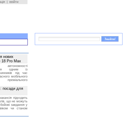
ація
|
ввійти
ея нових
 18 Pro Max
 автономності
ться одним із
чинників під час
асного мобільного
 преміального
»: посади для
акансія підходить
тів, що не можуть
бойові завдання у
 віком чи станом