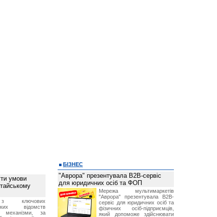
БІЗНЕС
"Аврора" презентувала B2B-сервіс
ти умови
для юридичних осіб та ФОП
итайському
Мережа мультимаркетів
"Аврора" презентувала B2B-
з ключових
сервіс для юридичних осіб та
ських відомств
фізичних осіб-підприємців,
є механізми, за
який допоможе здійснювати