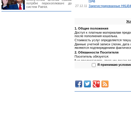
года
потрібні перехоплювачі до
27.12.11
Зарегистрированные НКЦБФР
систем Patriot.
Ус
1. Общие положения
Доступ к платным материалам предо
после пополнения кошелька.
Стоимость услуг определяется текущ
Данные учетной записи (логин, дата
являются подтверждением фактическ
2. Обязанности Посетителя
Посетитель обязуется:
*
не предоставлять третьим лицам по
(логин, пароль);
Я принимаю услови
*
не предоставлять третьим лицам п
*
не использовать полученную инфор
3. Обязанности Администрации са
Администрация сайта обязуется:
*
обеспечить сохранность данных пол
*
предоставлять Посетителю запраши
4. Права Посетителя
Посетитель имеет право:
*
использовать предоставляемую (по
(Посетитель не вправе предоста
и использовать в иных целях)
;
*
обращаться к Администрации сай
составу информации.
Предоставление информации Пос
информацию Посетителю.
5. Права Администрации сайта