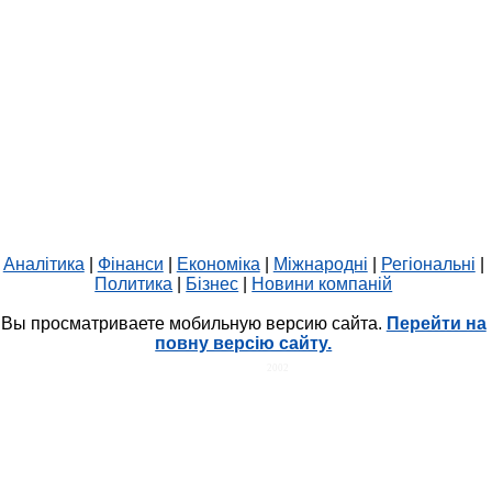
Аналітика
|
Фінанси
|
Економіка
|
Міжнародні
|
Регіональні
|
Политика
|
Бізнес
|
Новини компаній
Вы просматриваете мобильную версию сайта.
Перейти на
повну версію сайту.
HIT.UA
2002