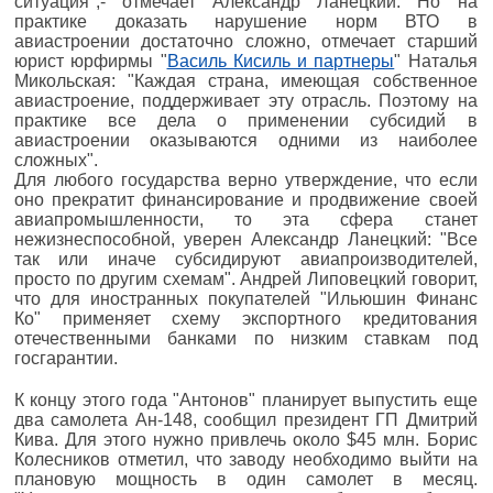
ситуация",- отмечает Александр Ланецкий. Но на
практике доказать нарушение норм ВТО в
авиастроении достаточно сложно, отмечает старший
юрист юрфирмы "
Василь Кисиль и партнеры
" Наталья
Микольская: "Каждая страна, имеющая собственное
авиастроение, поддерживает эту отрасль. Поэтому на
практике все дела о применении субсидий в
авиастроении оказываются одними из наиболее
сложных".
Для любого государства верно утверждение, что если
оно прекратит финансирование и продвижение своей
авиапромышленности, то эта сфера станет
нежизнеспособной, уверен Александр Ланецкий: "Все
так или иначе субсидируют авиапроизводителей,
просто по другим схемам". Андрей Липовецкий говорит,
что для иностранных покупателей "Ильюшин Финанс
Ко" применяет схему экспортного кредитования
отечественными банками по низким ставкам под
госгарантии.
К концу этого года "Антонов" планирует выпустить еще
два самолета Ан-148, сообщил президент ГП Дмитрий
Кива. Для этого нужно привлечь около $45 млн. Борис
Колесников отметил, что заводу необходимо выйти на
плановую мощность в один самолет в месяц.