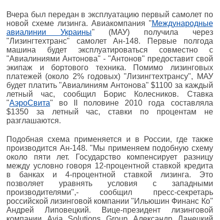
Вчера был передан в эксплуатацию первый самолет по
новой схеме лизинга. Авиакомпания "
Международные
авиалинии Украины
" (МАУ) получила через
"Лизингтехтранс" самолет Ан-148. Первые полгода
машина будет эксплуатироваться совместно с
"Авиалиниями Антонова" - "Антонов" предоставит свой
экипаж и бортового техника. Помимо лизинговых
платежей (около 2% годовых) "Лизингтехтрансу", МАУ
будет платить "Авиалиниям Антонова" $1100 за каждый
летный час, сообщил Борис Колесников. Ставка
"
АэроСвита
" во II половине 2010 года составляла
$1350 за летный час, ставки по процентам не
разглашаются.
Подобная схема применяется и в России, где также
производится Ан-148. "Мы применяем подобную схему
около пяти лет. Государство компенсирует разницу
между условно говоря 12-процентной ставкой кредита
в банках и 4-процентной ставкой лизинга. Это
позволяет уравнять условия с западными
производителями",- сообщил пресс-секретарь
российской лизинговой компании "Ильюшин Финанс Ко"
Андрей Липовецкий. Вице-президент лизинговой
компании Avia Solutions Group Александр Ланецкий