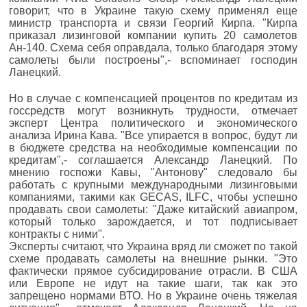
говорит, что в Украине такую схему применял еще
министр транспорта и связи Георгий Кирпа. "Кирпа
приказал лизинговой компании купить 20 самолетов
Ан-140. Схема себя оправдала, только благодаря этому
самолеты были построены",- вспоминает господин
Ланецкий.
Но в случае с компенсацией процентов по кредитам из
госсредств могут возникнуть трудности, отмечает
эксперт Центра политического и экономического
анализа Ирина Кава. "Все упирается в вопрос, будут ли
в бюджете средства на необходимые компенсации по
кредитам",- соглашается Александр Ланецкий. По
мнению госпожи Кавы, "Антонову" следовало бы
работать с крупными международными лизинговыми
компаниями, такими как GECAS, ILFC, чтобы успешно
продавать свои самолеты: "Даже китайский авиапром,
который только зарождается, и тот подписывает
контракты с ними".
Эксперты считают, что Украина вряд ли сможет по такой
схеме продавать самолеты на внешние рынки. "Это
фактически прямое субсидирование отрасли. В США
или Европе не идут на такие шаги, так как это
запрещено нормами ВТО. Но в Украине очень тяжелая