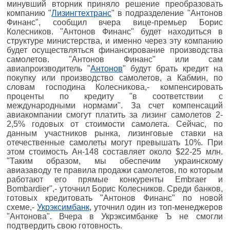
минувший вторник приняло решение преобразовать
компанию "
Лизингтехтранс
" в подразделение "Антонов
Финанс", сообщил вчера вице-премьер Борис
Колесников. "Антонов Финанс" будет находиться в
структуре министерства, и именно через эту компанию
будет осуществляться финансирование производства
самолетов. "Антонов Финанс" или сам
авиапроизводитель "
Антонов
" будут брать кредит на
покупку или производство самолетов, а Кабмин, по
словам господина Колесникова,- компенсировать
проценты по кредиту "в соответствии с
международными нормами". За счет компенсаций
авиакомпании смогут платить за лизинг самолетов 2-
2,5% годовых от стоимости самолета. Сейчас, по
данным участников рынка, лизинговые ставки на
отечественные самолеты могут превышать 10%. При
этом стоимость Ан-148 составляет около $22-25 млн.
"Таким образом, мы обеспечим украинскому
авиазаводу те правила продажи самолетов, по которым
работают его прямые конкуренты Embraer и
Bombardier",- уточнил Борис Колесников. Среди банков,
готовых кредитовать "Антонов Финанс" по новой
схеме,-
Укрэксимбанк
, уточнил один из топ-менеджеров
"Антонова". Вчера в Укрэксимбанке Ъ не смогли
подтвердить свою готовность.