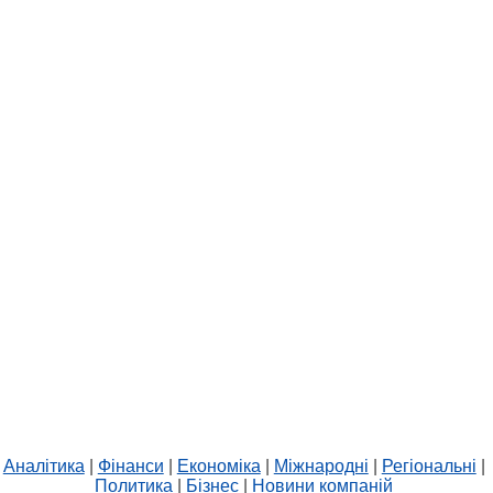
Аналітика
|
Фінанси
|
Економіка
|
Міжнародні
|
Регіональні
|
Политика
|
Бізнес
|
Новини компаній