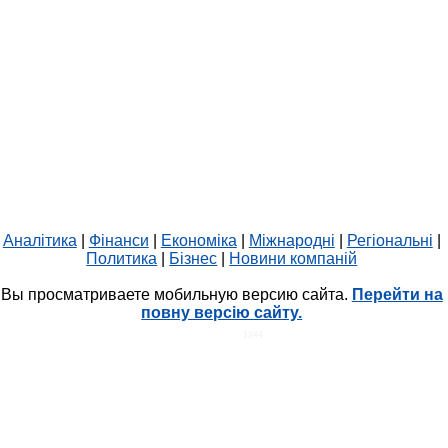
Аналітика
|
Фінанси
|
Економіка
|
Міжнародні
|
Регіональні
|
Политика
|
Бізнес
|
Новини компаній
Вы просматриваете мобильную версию сайта.
Перейти на
повну версію сайту.
HIT.UA
1344