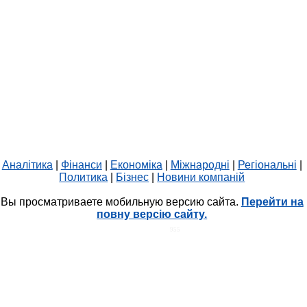
Аналітика
|
Фінанси
|
Економіка
|
Міжнародні
|
Регіональні
|
Политика
|
Бізнес
|
Новини компаній
Вы просматриваете мобильную версию сайта.
Перейти на
повну версію сайту.
HIT.UA
955