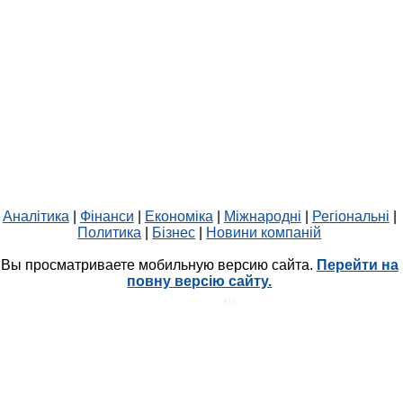
Аналітика
|
Фінанси
|
Економіка
|
Міжнародні
|
Регіональні
|
Политика
|
Бізнес
|
Новини компаній
Вы просматриваете мобильную версию сайта.
Перейти на
повну версію сайту.
HIT.UA
410