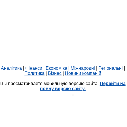
Аналітика
|
Фінанси
|
Економіка
|
Міжнародні
|
Регіональні
|
Политика
|
Бізнес
|
Новини компаній
Вы просматриваете мобильную версию сайта.
Перейти на
повну версію сайту.
HIT.UA
739