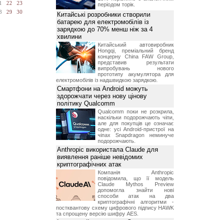
1
22
23
періодом торік.
8
29
30
Китайські розробники створили
батарею для електромобілів із
зарядкою до 70% менш ніж за 4
хвилини
Китайський автовиробник
Hongqi, преміальний бренд
концерну China FAW Group,
представив результати
випробувань нового
прототипу акумулятора для
електромобілів із надшвидкою зарядкою.
Смартфони на Android можуть
здорожчати через нову цінову
політику Qualcomm
Qualcomm поки не розкрила,
наскільки подорожчають чіпи,
але для покупців це означає
одне: усі Android-пристрої на
чіпах Snapdragon неминуче
подорожчають.
Anthropic використала Claude для
виявлення раніше невідомих
криптографічних атак
Компанія Anthropic
повідомила, що її модель
Claude Mythos Preview
допомогла знайти нові
способи атак на два
криптографічні алгоритми -
постквантову схему цифрового підпису HAWK
та спрощену версію шифру AES.