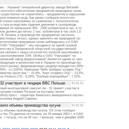
кс - Украина" генеральный директор завода Виталий
остаточного обеспечения предприятия природным газом,
существенно не сократились - предприятие в нарушение
вало влажную руду. Как ранее сообщало агентство,
ЗФ снизил наполовину по сравнению с технологически
 газа вследствие падения давления в газопроводе.
время не превышало 950 - 1000 кубометров в час, в то
ель должен достигать 2 тыс. кубометров в час (или 1,5
 В. Белана, в производстве предприятие частично
звестковых печах), однако заменить им природный газ
обеспечением природным газом наблюдалась и в ОАО
ОАО "Укрграфит" - мы находимся на одной газовой
агентству в Запорожской областной государственной
аза связано с недостаточной его оплатой населением и
 расположением ЗЗФ, ЗАлКа и ОАО "Укрграфит" на
орожский завод ферросплавов" является одним из трех
продукции и монополистом в Украине по производству
ского рынка), ферромарганца среднеуглеродистого 80% -
90% - го (100%). Компании "Кейп трейдинг холдинг Лтд."
нтер групп инк." - 15,8%, "Корт холдингз Лтд." - 13,5%,
tsoy Finance LTD - 8,33%, "Ешбери корпорейшн" - 7,32%.
-32 участвует в тендере ВВС Польши
31.01.01
тный многоцелевой самолет Ан - 32 примет участие в
душными силами Польши на поставку легких
йтер пресс - секретарь Киевского авиационного научно -
Антонова Андрей Савенко.
зило объемы производства чугуна
31.01.01
сь объемы производства чугуна. Об этом сообщил
ству. По данным источника, на 29 января 2001 г. в ОАО
. т чугуна, что на 40 тыс. т меньше, чем в декабре 2000