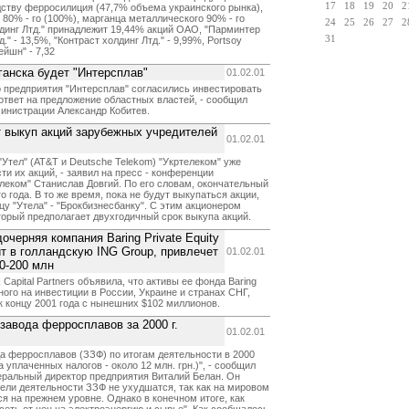
17
18
19
20
2
ству ферросилиция (47,7% объема украинского рынка),
80% - го (100%), марганца металлического 90% - го
24
25
26
27
2
лдинг Лтд." принадлежит 19,44% акций ОАО, "Парминтер
31
д." - 13,5%, "Контраст холдинг Лтд." - 9,99%, Portsoy
ейшн" - 7,32
ганска будет "Интерсплав"
01.02.01
о предприятия "Интерсплав" согласились инвестировать
 ответ на предложение областных властей, - сообщил
инистрации Александр Кобитев.
т выкуп акций зарубежных учредителей
01.02.01
тел" (AT&T и Deutsche Telekom) "Укртелеком" уже
и их акций, - заявил на пресс - конференции
еком" Станислав Довгий. По его словам, окончательный
 года. В то же время, пока не будут выкупаться акции,
 "Утела" - "Брокбизнесбанку". С этим акционером
торый предполагает двухгодичный срок выкупа акций.
 дочерняя компания Baring Private Equity
ит в голландскую ING Group, привлечет
01.02.01
50-200 млн
Capital Partners объявила, что активы ее фонда Baring
нного на инвестиции в России, Украине и странах СНГ,
к концу 2001 года с нынешних $102 миллионов.
завода ферросплавов за 2000 г.
01.02.01
а ферросплавов (ЗЗФ) по итогам деятельности в 2000
а уплаченных налогов - около 12 млн. грн.)", - сообщил
неральный директор предприятия Виталий Белан. Он
тели деятельности ЗЗФ не ухудшатся, так как на мировом
я на прежнем уровне. Однако в конечном итоге, как