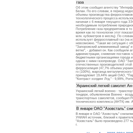
газа
Об этом сообщил агентству "Интерфа
Белан. По его словам, в период нед
объемы производства ферросплавов 
технологического процесса использо
начиная с 6 января текущего года З
необходимым потребление природного
Потребление газа предприятием в то 
время как по технологии этот показат
млн. кубометров в месяц). По словам
использует ферросплавный газ (на и
невозможно. "Такая же ситуация с 
"Запорожский алюминиевый завод" и 
ветке", - добавил он. Как сообщили 
администрации, снижение поставок г
бюджетными организациями города и
одном с ними газопроводе. ОАО "Зап
отечественных производителей этой 
ферросилиция (47,7% объема украин
го (100%), марганца металлического 
принадлежит 19,44% акций ОАО, "Парми
"Контраст холдинг Лтд." - 9,99%, Por
Украинский легкий самолет Ан
Украинский легкий военно - транспор
тендере, объявленном Военно - воз
транспортных самолетов, сообщил Ре
технического комплекса (АНТК) им. 
В январе ОАО "Азовсталь" сни
В январе в ОАО "Азовсталь" снизили
УНИАН источник, близкий к правитель
"Азовсталь" было произведено 277 тыс
г.