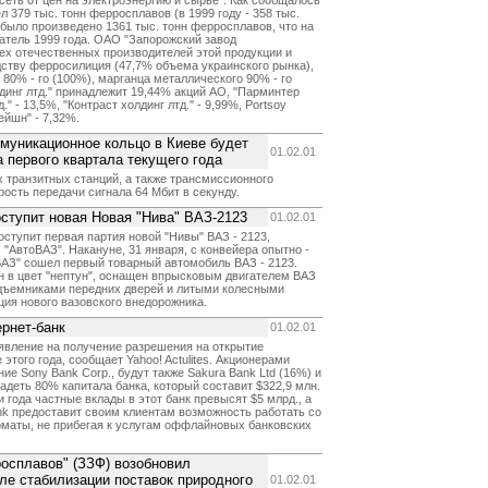
исеть от цен на электроэнергию и сырье". Как сообщалось
 379 тыс. тонн ферросплавов (в 1999 году - 358 тыс.
у было произведено 1361 тыс. тонн ферросплавов, что на
атель 1999 года. ОАО "Запорожский завод
ех отечественных производителей этой продукции и
ству ферросилиция (47,7% объема украинского рынка),
80% - го (100%), марганца металлического 90% - го
динг лтд." принадлежит 19,44% акций АО, "Парминтер
д." - 13,5%, "Контраст холдинг лтд." - 9,99%, Portsoy
ейшн" - 7,32%.
муникационное кольцо в Киеве будет
01.02.01
 первого квартала текущего года
 х транзитных станций, а также трансмиссионного
ость передачи сигнала 64 Мбит в секунду.
ступит новая Новая "Нива" ВАЗ-2123
01.02.01
ступит первая партия новой "Нивы" ВАЗ - 2123,
"АвтоВАЗ". Накануне, 31 января, с конвейера опытно -
АЗ" сошел первый товарный автомобиль ВАЗ - 2123.
 в цвет "нептун", оснащен впрысковым двигателем ВАЗ
одъемниками передних дверей и литыми колесными
ция нового вазовского внедорожника.
ернет-банк
01.02.01
явление на получение разрешения на открытие
 этого года, сообщает Yahoo! Actulites. Акционерами
ние Sony Bank Corp., будут также Sakura Bank Ltd (16%) и
адеть 80% капитала банка, который составит $322,9 млн.
и года частные вклады в этот банк превысят $5 млрд., а
Bank предоставит своим клиентам возможность работать со
оматы, не прибегая к услугам оффлайновых банковских
осплавов" (ЗЗФ) возобновил
ле стабилизации поставок природного
01.02.01