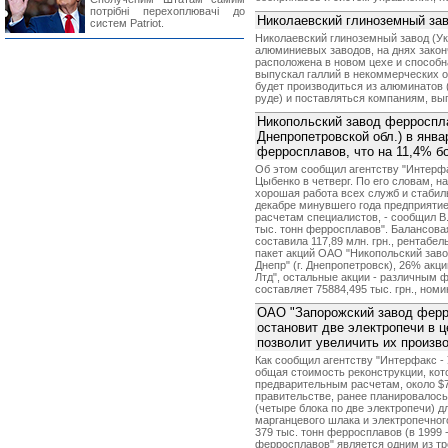
потрібні перехоплювачі до
Николаевский глиноземный зав
систем Patriot.
Николаевский глиноземный завод (Ук
алюминиевых заводов, на днях закон
расположена в новом цехе и способна
выпускал галлий в некоммерческих о
будет производиться из алюминатов
руде) и поставляться компаниям, в
Никопольский завод ферроспла
Днепропетровской обл.) в янва
ферросплавов, что на 11,4% б
Об этом сообщил агентству "Интерфа
Цыбенко в четверг. По его словам, н
хорошая работа всех служб и стабил
декабре минувшего года предприятие
расчетам специалистов, - сообщил В.
тыс. тонн ферросплавов". Балансова
составила 117,89 млн. грн., рентабе
пакет акций ОАО "Никопольский заво
Днепр" (г. Днепропетровск), 26% ак
Лтд", остальные акции - различным
составляет 75884,495 тыс. грн., номин
ОАО "Запорожский завод ферр
остановит две электропечи в ц
позволит увеличить их произв
Как сообщил агентству "Интерфакс -
общая стоимость реконструкции, кото
предварительным расчетам, около $7 
правительстве, ранее планировалось
(четыре блока по две электропечи) 
марганцевого шлака и электропечног
379 тыс. тонн ферросплавов (в 1999 
ферросплавов" является одним из тр