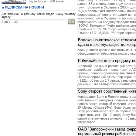
подчеркнул В. Белан, "все будет зав
тоді як Росія - 700 тисяч.
ранее, ЗЗФ в минувшем году произвел
ПІДПИСКА НА НОВИНИ
тонн). В целом в Украине в 2000 год
35,5% превышает аналогичный показ
Для підписки на розсилку новин введіть Вашу поштову
ферросплавов" является одним из тр
адресу :
монополистом в Украине по производ
ферромарганца среднеуглеродистого 
(100%). Компании "Кейп трейдинг хол
групп инк." - 15,8%, "Корт холдингз лт
Finance LTD - 8,33%, "Ешбери корпор
Bолоконно-оптическое телеком
сдано в эксплуатацию до конца
Кольцо связи должно состоять из 4 -
оборудования, обеспечивающего скор
В ближайшие дни в продажу по
В ближайшие дни в розничную сеть по
сообщает сообщает пресс - центр АО 
промышленного производства "АвтоВ
Первый серийный экземпляр окрашен
- 21214 объемом 1,7 литра, стеклоп
дисками. Это стандартная комплекта
Sony откроет собственный инт
Корпорация Sony в Японии подала за
собственного интернет - банка в июне
нового банка, который получил назва
JP Morgan Chase (4%). Sony будет вл
Sony рассчитывает, что за первые тр
через пять лет - $6 - 7 млрд. Sony 
своим счетом через интернет и банк
операторов.
ОАО "Запорожский завод ферр
нормальный режим работы пос