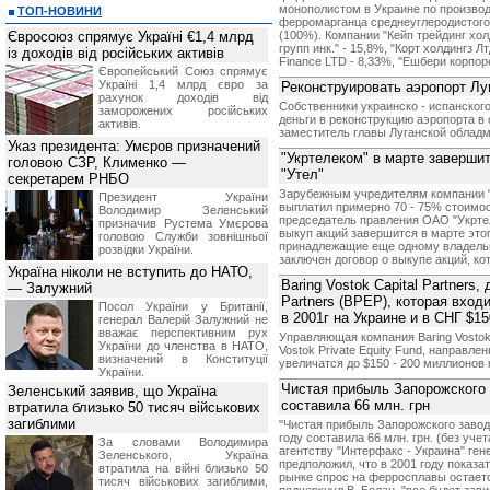
монополистом в Украине по производ
ТОП-НОВИНИ
ферромарганца среднеуглеродистого 
Євросоюз спрямує Україні €1,4 млрд
(100%). Компании "Кейп трейдинг хо
групп инк." - 15,8%, "Корт холдингз Лт
із доходів від російських активів
Finance LTD - 8,33%, "Ешбери корпор
Європейський Союз спрямує
Україні 1,4 млрд євро за
Реконструировать аэропорт Лу
рахунок доходів від
Собственники украинско - испанског
заморожених російських
деньги в реконструкцию аэропорта в
активів.
заместитель главы Луганской обладм
Указ президента: Умєров призначений
"Укртелеком" в марте заверши
головою СЗР, Клименко —
"Утел"
секретарем РНБО
Зарубежным учредителям компании "У
Президент України
выплатил примерно 70 - 75% стоимост
Володимир Зеленський
председатель правления ОАО "Укртел
призначив Pустема Умєрова
выкуп акций завершится в марте этого
головою Служби зовнішньої
принадлежащие еще одному владельцу
розвідки України.
заключен договор о выкупе акций, ко
Україна ніколи не вступить до НАТО,
Baring Vostok Capital Partners,
— Залужний
Partners (BPEP), которая вход
Посол України у Британії,
в 2001г на Украине и в СНГ $1
генерал Валерій Залужний не
вважає перспективним рух
Управляющая компания Baring Vostok 
України до членства в НАТО,
Vostok Private Equity Fund, направле
визначений в Конституції
увеличатся до $150 - 200 миллионов 
України.
Чистая прибыль Запорожского 
Зеленський заявив, що Україна
составила 66 млн. грн
втратила близько 50 тисяч військових
загиблими
"Чистая прибыль Запорожского завод
году составила 66 млн. грн. (без учет
За словами Володимира
агентству "Интерфакс - Украина" ге
Зеленського, Україна
предположил, что в 2001 году показа
втратила на війні близько 50
рынке спрос на ферросплавы остаетс
тисяч військових загиблими,