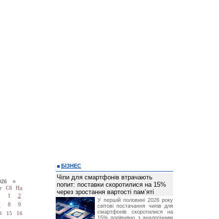
БІЗНЕС
Чіпи для смартфонів втрачають
026 »
попит: поставки скоротилися на 15%
т
Сб
Нд
через зростання вартості пам’яті
1
2
У першій половині 2026 року
7
8
9
світові постачання чипів для
смартфонів скоротилися на
4
15
16
15% порівняно з аналогічним