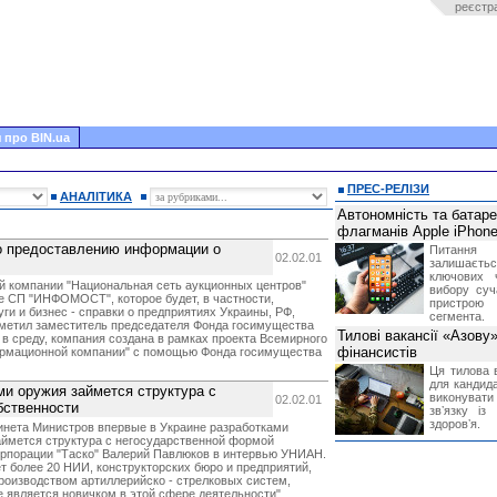
реєстр
 про BIN.ua
ПРЕС-РЕЛІЗИ
АНАЛІТИКА
Автономність та батар
флагманів Apple iPhone
по предоставлению информации о
Питання
02.02.01
залишає
ключових 
й компании "Национальная сеть аукционных центров"
вибору суч
е СП "ИНФОМОСТ", которое будет, в частности,
пристрою
и и бизнес - справки о предприятиях Украины, РФ,
сегмента.
тметил заместитель председателя Фонда госимущества
Тилові вакансії «Азову
в среду, компания создана в рамках проекта Всемирного
фінансистів
ормационной компании" с помощью Фонда госимущества
Ця тилова в
для кандида
ми оружия займется структура с
виконувати 
02.02.01
бственности
звʼязку із
здоровʼя.
нета Министров впервые в Украине разработками
займется структура с негосударственной формой
корпорации "Таско" Валерий Павлюков в интервью УНИАН.
ет более 20 НИИ, конструкторских бюро и предприятий,
роизводством артиллерийско - стрелковых систем,
е является новичком в этой сфере деятельности".