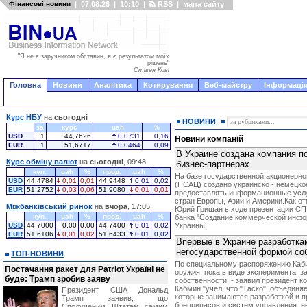
Фінансові новини
|
07.08.26
|
10:10
|
RSS
|
мапа сайту
"Я не є заручником обставин, я є результатом моїх
рішень"
Стівен Кові
Головна
Новини
Аналітика
Котирування
Веб-майстру
Інформація
Курс НБУ
на
сьогодні
НОВИНИ
за
курс
uah
%
USD
1
44,7626
0,0731
0,16
Новини компаній
EUR
1
51,6717
0,0464
0,09
В Украине создана компания 
Курс обміну валют
на
сьогодні
, 09:48
бизнес-партнерах
куп.
uah
%
прод.
uah
%
На базе государственной акционерно
USD
44,4784
0,01
0,01
44,9448
0,01
0,02
(НСАЦ) создано украинско - немецко
EUR
51,2752
0,03
0,06
51,9080
0,01
0,01
предоставлять информационные услуг
стран Европы, Азии и Америки.Как о
Міжбанківський ринок
на
вчора
, 17:05
Юрий Гришан в ходе презентации СП 
куп.
uah
%
прод.
uah
%
банка "Создание коммерческой инф
USD
44,7000
0,00
0,00
44,7400
0,01
0,02
Украины.
EUR
51,6106
0,01
0,02
51,6433
0,01
0,02
Впервые в Украине разработка
негосударственной формой со
ТОП-НОВИНИ
По специальному распоряжению Каби
Постачання ракет для Patriot Україні не
оружия, пока в виде эксперимента, 
буде: Трамп зробив заяву
собственности, - заявил президент 
Кабмин "учел, что "Таско", объединя
Президент США Дональд
которые занимаются разработкой и п
Трамп заявив, що
боеприпасов и систем управления, н
Сполученим Штатам самим