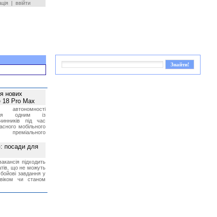
ація
|
ввійти
ея нових
 18 Pro Max
 автономності
ться одним із
чинників під час
асного мобільного
 преміального
»: посади для
акансія підходить
тів, що не можуть
бойові завдання у
 віком чи станом