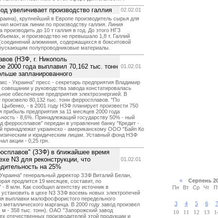
од увеличивает производство галлия
02.02.01
раина), крупнейший в Европе производитель сырья для
чил монтаж линии по производству галлия. Линия
 производить до 10 т галлия в год. До этого НГЗ
бъемах, и производство не превышало 1,8 т. Галлий
 (соединений алюминия, содержащихся в бокситовой
ыпускающим полупроводниковые материалы.
вов (НЗФ, г. Никополь
ре 2000 года выплавил 70,162 тыс. тонн
01.02.01
ольше запланированного
кс - Украина" пресс - секретарь предприятия Владимир
а совещании у руководства завода констатировалась
ьное обеспечение предприятия электроэнергией. В
 произвело 80,132 тыс. тонн ферросплавов. "По
 Цыбенко, - в 2001 году НЗФ планирует произвести 750
я прибыль предприятия за 11 месяцев 2000 года
льность - 8,6%. Принадлежащий государству 50% - ный
д ферросплавов" передан в управление банку "Кредит -
ций принадлежат украинско - американскому ООО "Байп Ко
 физическим и юридическим лицам. Уставный фонд НЗФ
ал акции - 0,25 грн.
осплавов" (ЗЗФ) в ближайшее время
ехе N3 для реконструкции, что
01.02.01
одительность на 25%
 Украина" генеральный директор ЗЗФ Виталий Белан,
«
Серпень 2
рая продлится 19 месяцев, составит, по
- 8 млн. Как сообщил агентству источник в
Пн
Вт
Ср
Чт
П
 установить в цехе N3 ЗЗФ восемь новых электропечей
для выплавки малофосфористого передельного
3
4
5
6
о металлического марганца. В 2000 году завод произвел
- м - 358 тыс. тонн). ОАО "Запорожский завод
10
11
12
13
1
ех отечественных производителей этой продукции и