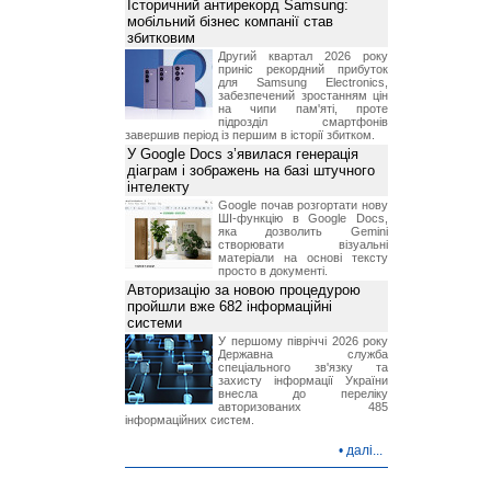
Історичний антирекорд Samsung:
мобільний бізнес компанії став
збитковим
Другий квартал 2026 року
приніс рекордний прибуток
для Samsung Electronics,
забезпечений зростанням цін
на чипи пам'яті, проте
підрозділ смартфонів
завершив період із першим в історії збитком.
У Google Docs з’явилася генерація
діаграм і зображень на базі штучного
інтелекту
Google почав розгортати нову
ШІ-функцію в Google Docs,
яка дозволить Gemini
створювати візуальні
матеріали на основі тексту
просто в документі.
Авторизацію за новою процедурою
пройшли вже 682 інформаційні
системи
У першому півріччі 2026 року
Державна служба
спеціального зв'язку та
захисту інформації України
внесла до переліку
авторизованих 485
інформаційних систем.
•
далі...